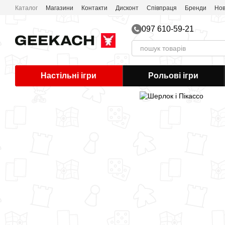
Перейти до основного контенту
Каталог
Магазини
Контакти
Дисконт
Співпраця
Бренди
Нов
Публічна оферта
097 610-59-21
Настільні ігри
Рольові ігри