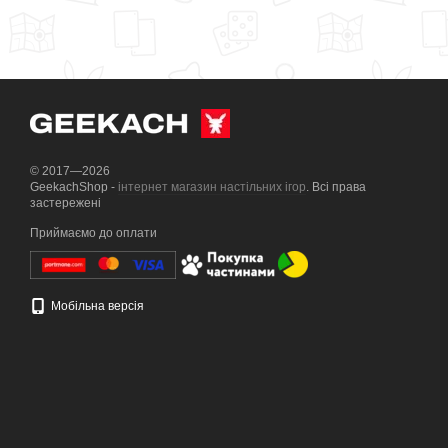
© 2017—2026
GeekachShop -
інтернет магазин настільних ігор
. Всі права
застережені
Приймаємо до оплати
Мобільна версія