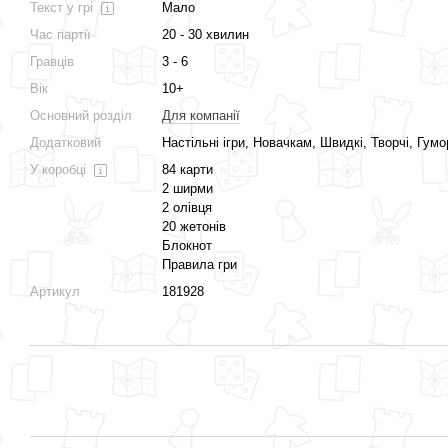
Текст у грі
Мало
Час партії
20 - 30 хвилин
Гравців
3 - 6
Вік
10+
Основний розділ
Для компанії
Додатковий
Настільні ігри, Новачкам, Швидкі, Творчі, Гумор
У коробці
84 карти
2 ширми
2 олівця
20 жетонів
Блокнот
Правила гри
Артикул
181928