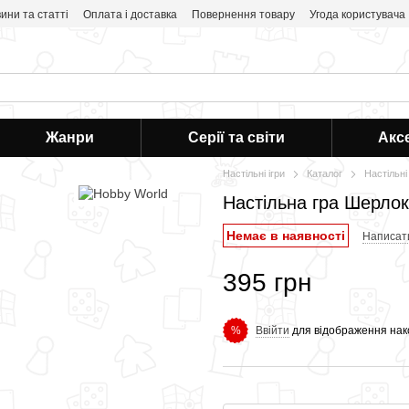
ини та статті
Оплата і доставка
Повернення товару
Угода користувача
Жанри
Серії та світи
Акс
Настільні ігри
Каталог
Настільні 
Настільна гра Шерлок 
Немає в наявності
Написати
395 грн
Ввійти
для відображення нак
%