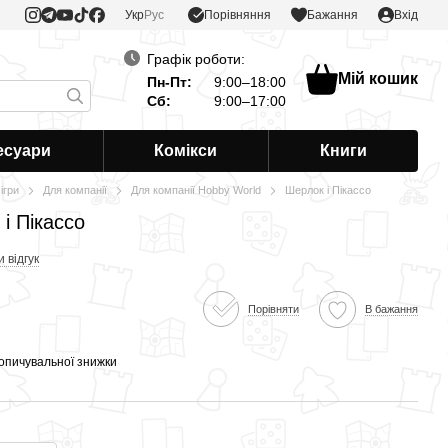
Порівняння
Укр
Рус
Бажання
Вхід
Графік роботи:
Мій кошик
Пн-Пт:
9:00–18:00
Сб:
9:00–17:00
есуари
Комікси
Книги
ігри
Для компанії
Для компанії Hobby World
Шерлок і Пікассо
і Пікассо
 відгук
Порівняти
В бажання
опичувальної знижки