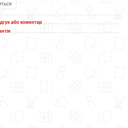
иться
дгук або коментар
антія