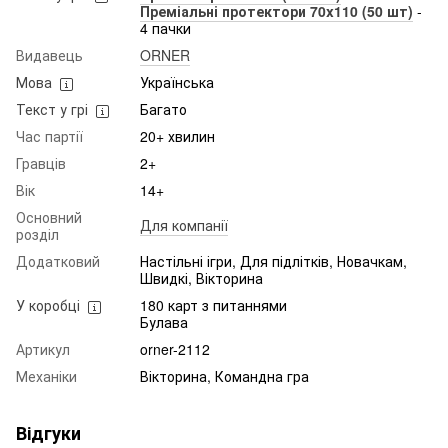
Преміальні протектори 70x110 (50 шт)
-
4 пачки
Видавець
ORNER
Мова
Українська
Текст у грі
Багато
Час партії
20+ хвилин
Гравців
2+
Вік
14+
Основний
Для компанії
розділ
Додатковий
Настільні ігри, Для підлітків, Новачкам,
Швидкі, Вікторина
У коробці
180 карт з питаннями
Булава
Артикул
orner-2112
Механіки
Вікторина, Командна гра
Відгуки