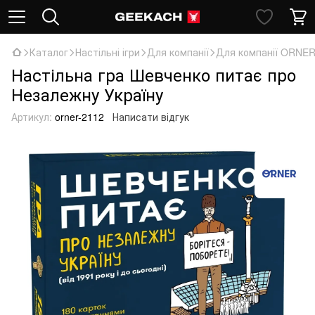
Каталог
Настільні ігри
Для компанії
Для компанії ORNE
Настільна гра Шевченко питає про
Незалежну Україну
Артикул:
orner-2112
Написати відгук