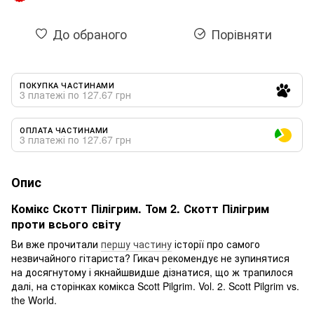
До обраного
Порівняти
ПОКУПКА ЧАСТИНАМИ
3 платежі по 127.67 грн
ОПЛАТА ЧАСТИНАМИ
3 платежі по 127.67 грн
Опис
Комікс Скотт Пілігрим. Том 2. Скотт Пілігрим
проти всього світу
Ви вже прочитали
першу частину
історії про самого
незвичайного гітариста? Гикач рекомендує не зупинятися
на досягнутому і якнайшвидше дізнатися, що ж трапилося
далі, на сторінках комікса Scott Pilgrim. Vol. 2. Scott Pilgrim vs.
the World.