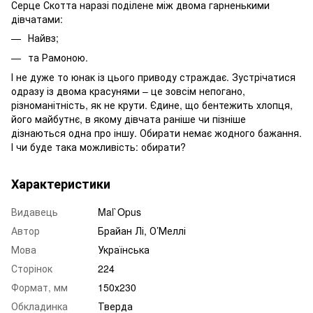
Серце Скотта наразі поділене між двома гарненькими
дівчатами:
Найвз;
та Рамоною.
І не дуже то юнак із цього приводу страждає. Зустрічатися
одразу із двома красунями – це зовсім непогано,
різноманітність, як не крути. Єдине, що бентежить хлопця,
його майбутнє, в якому дівчата раніше чи пізніше
дізнаються одна про іншу. Обирати немає жодного бажання.
І чи буде така можливість: обирати?
Характеристики
Видавець
Mal`Opus
Автор
Брайан Лі, О’Меллі
Мова
Українська
Сторінок
224
Формат, мм
150х230
Обкладинка
Тверда