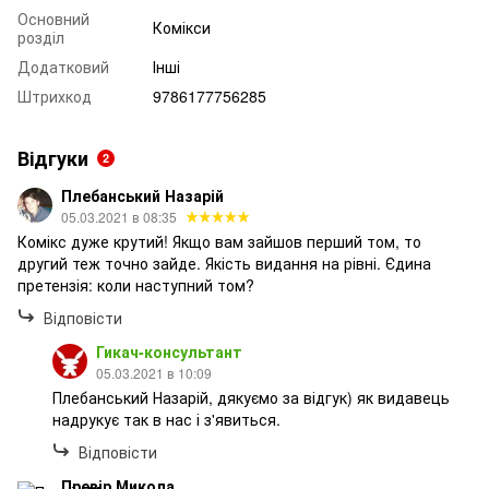
Основний
Комікси
розділ
Додатковий
Інші
Штрихкод
9786177756285
Відгуки
2
Плебанський Назарій
05.03.2021 в 08:35
Комікс дуже крутий! Якщо вам зайшов перший том, то
другий теж точно зайде. Якість видання на рівні. Єдина
претензія: коли наступний том?
Відповісти
Гикач-консультант
05.03.2021 в 10:09
Плебанський Назарій, дякуємо за відгук) як видавець
надрукує так в нас і з'явиться.
Відповісти
Превір Микола