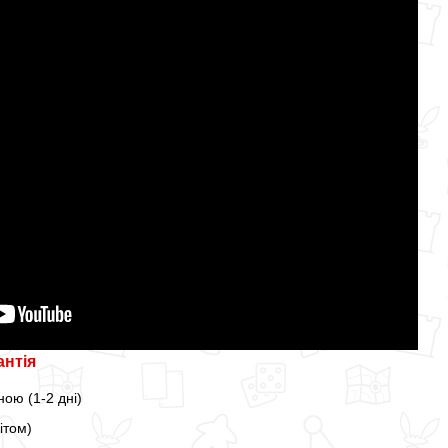
антія
ою (1-2 дні)
ітом)