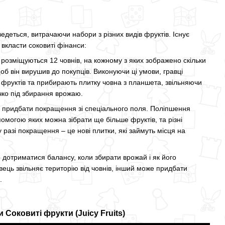
деться, витрачаючи набори з різних видів фруктів. Існує
 вкласти соковиті фінанси:
 розміщуються 12 човнів, на кожному з яких зображено скільки
щоб він вирушив до покупців. Виконуючи ці умови, гравці
ь фруктів та прибирають плитку човна з планшета, звільняючи
чко під збирання врожаю.
 придбати покращення зі спеціального поля. Поліпшення
омогою яких можна зібрати ще більше фруктів, та різні
 разі покращення – це нові плитки, які займуть місця на
 дотриматися балансу, коли збирати врожай і як його
вець звільняє територію від човнів, інший може придбати
.
 Соковиті фрукти (Juicy Fruits)