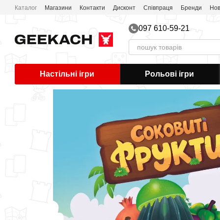
Перейти до основного контенту
Каталог
Магазини
Контакти
Дисконт
Співпраця
Бренди
Нов
097 610-59-21
Настільні ігри
Рольові ігри