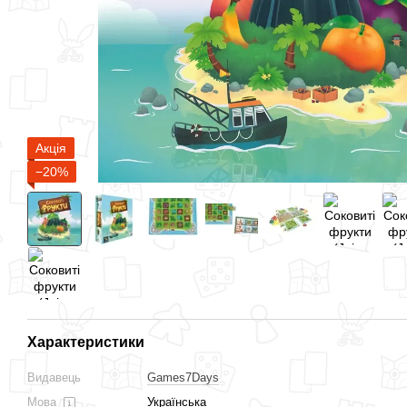
Акція
Разом дешевше
−20%
Соковиті фрукти (Juicy
Магічні Вежі (Wandering
Fruits)
Towers)
Характеристики
1 240 грн
1 950 грн
Видавець
Games7Days
2 871 грн
3 190 грн
Купити
Мова
Українська