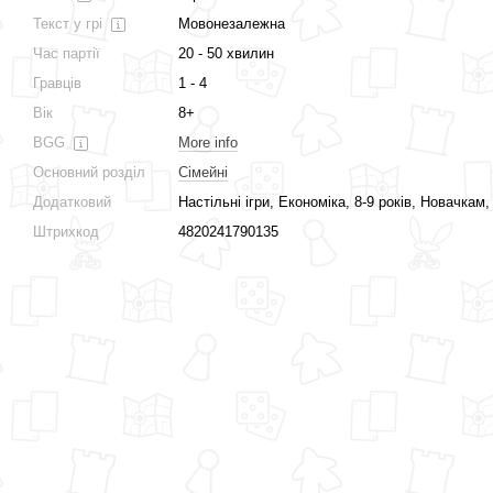
Текст у грі
Мовонезалежна
Час партії
20 - 50 хвилин
Гравців
1 - 4
Вік
8+
BGG
More info
Основний розділ
Сімейні
Додатковий
Настільні ігри, Економіка, 8-9 років, Новачкам
Штрихкод
4820241790135