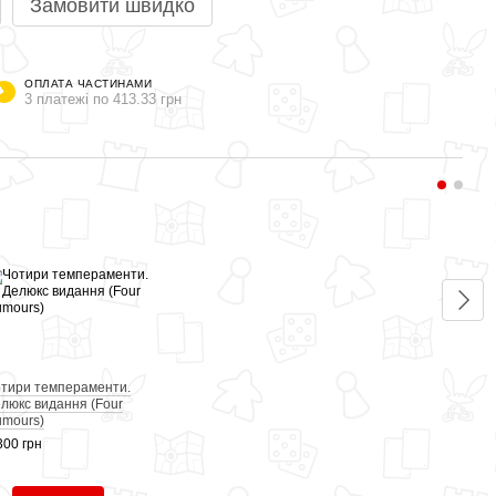
Замовити швидко
ОПЛАТА ЧАСТИНАМИ
3 платежі по 413.33 грн
Раз
тири темпераменти.
Соков
люкс видання (Four
Fruits
mours)
1 240
300 грн
2 