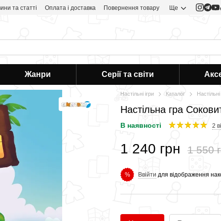
ини та статті
Оплата і доставка
Повернення товару
Ще
Жанри
Серії та світи
Акс
Настільні ігри
Каталог
Настільні 
Настільна гра Соковиті
В наявності
2 в
1 240 грн
1 550 
Ввійти
для відображення нак
%