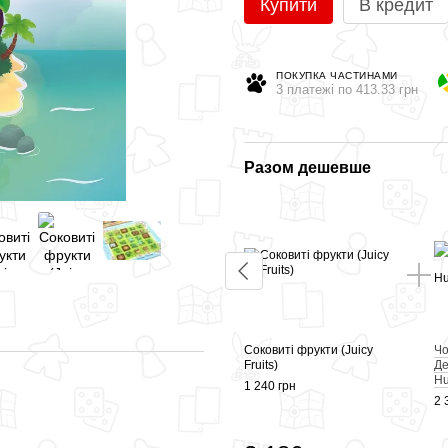
Купити
В кредит
ПОКУПКА ЧАСТИНАМИ
3 платежі по 413.33 грн
Разом дешевше
Соковиті фрукти (Juicy
Чо
Fruits)
Де
Hu
1 240 грн
2 