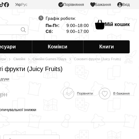
Порівняння
Укр
Рус
Бажання
Вхід
Графік роботи:
Мій кошик
Пн-Пт:
9:00–18:00
Сб:
9:00–17:00
есуари
Комікси
Книги
ігри
Сімейні
Сімейні Games7Days
Соковиті фрукти (Juicy Fruits)
 фрукти (Juicy Fruits)
ідгуки
грн
Порівняти
В бажання
опичувальної знижки