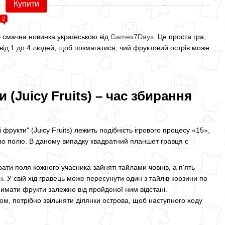
Купити
2
 – смачна новинка українською від
Games7Days
. Це проста гра,
 від 1 до 4 людей, щоб позмагатися, чий фруктовий острів може
 (Juicy Fruits) – час збирання
 фрукти" (Juicy Fruits) лежить подібність ігрового процесу «15»,
по полю. В даному випадку квадратний планшет гравця є
драти поля кожного учасника зайняті тайлами човнів, а п'ять
. У свій хід гравець може пересунути один з тайлів корзини по
отримати фрукти залежно від пройденої ним відстані.
м, потрібно звільняти ділянки острова, щоб наступного ходу