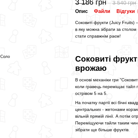
3 186 грн
3 540 грн
Опис
Файли
Відгуки
Соковиті фрукти (Juicy Fruits)
в яку можна зібрати за столом
стати справжнім раєм!
, Соло
Соковиті фрукти
врожаю
В основі механіки гри "Соковиті
коли гравець переміщає тайл 
острівом 5 на 5.
На початку партії всі бічні ква
центральних - жетонами корзин
вільній прямій лінії. А потім 
Переміщуючи тайли таким чино
зібрати ще більше фруктів.