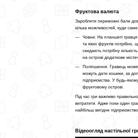
Фруктова валюта
Заробляти переможні бали дове
кілька можливостей, куди саме
Човни. На планшеті гравця
та яких фруктів потрібно, 
скидають потрібну кількіст
на острові додаткове місте
Поліпшення. Гравець може
можуть дати кошики, за доп
підприємства. У будь-якому
фруктовому острові.
Під час гри важливо правильно
витратити. Адже поки один гра
найбільш вигідне підприємство
Відеоогляд настільної гри