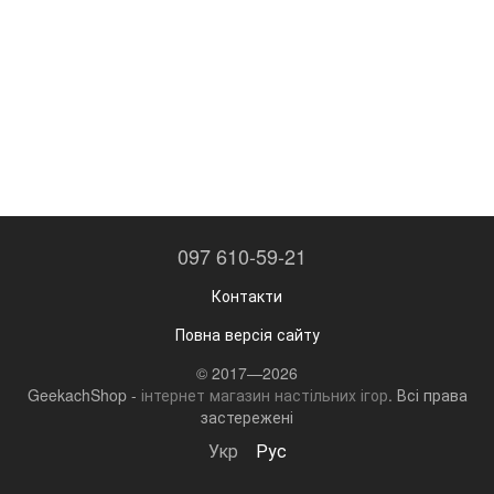
097 610-59-21
Контакти
Повна версія сайту
© 2017—2026
GeekachShop -
інтернет магазин настільних ігор
. Всі права
застережені
Укр
Рус