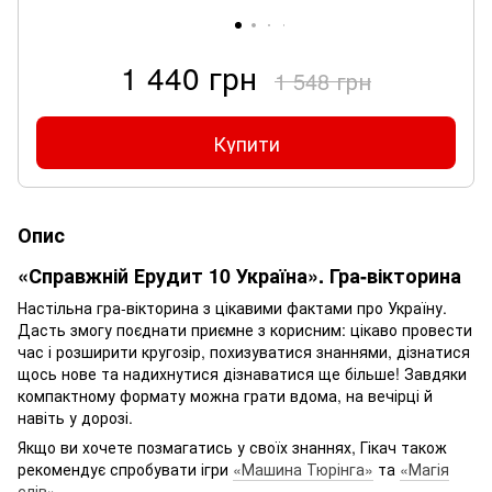
1 440 грн
1 548 грн
Купити
Опис
«Справжній Ерудит 10 Україна». Гра-вікторина
Настільна гра-вікторина з цікавими фактами про Україну.
Дасть змогу поєднати приємне з корисним: цікаво провести
час і розширити кругозір, похизуватися знаннями, дізнатися
щось нове та надихнутися дізнаватися ще більше! Завдяки
компактному формату можна грати вдома, на вечірці й
навіть у дорозі.
Якщо ви хочете позмагатись у своїх знаннях, Гікач також
рекомендує спробувати ігри
«Машина Тюрінга»
та
«Магія
слів»
.