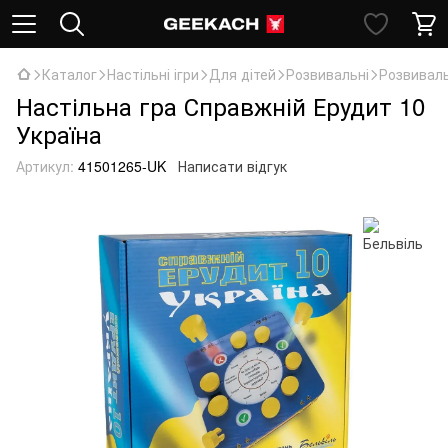
Каталог
Настільні ігри
Для дітей
Розвивальні
Розвиваль
Настільна гра Справжній Ерудит 10
Україна
Артикул:
41501265-UK
Написати відгук