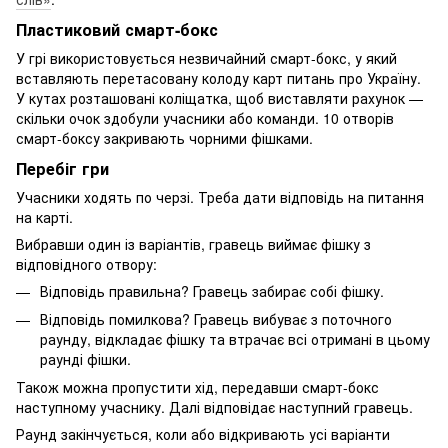
Пластиковий смарт-бокс
У грі використовується незвичайний смарт-бокс, у який
вставляють перетасовану колоду карт питань про Україну.
У кутах розташовані коліщатка, щоб виставляти рахунок —
скільки очок здобули учасники або команди. 10 отворів
смарт-боксу закривають чорними фішками.
Перебіг гри
Учасники ходять по черзі. Треба дати відповідь на питання
на карті.
Вибравши один із варіантів, гравець виймає фішку з
відповідного отвору:
Відповідь правильна? Гравець забирає собі фішку.
Відповідь помилкова? Гравець вибуває з поточного
раунду, відкладає фішку та втрачає всі отримані в цьому
раунді фішки.
Також можна пропустити хід, передавши смарт-бокс
наступному учаснику. Далі відповідає наступний гравець.
Раунд закінчується, коли або відкривають усі варіанти