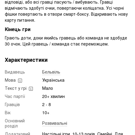
відповіді, або всі гравці пасують / вибувають. Гравці
відмічають здобуті очки, повертаючи коліщатка. Усі чорні
фішки повертають в отвори смарт-боксу. Відкривають нову
карту питання.
Кінець гри
Грають доти, доки якийсь гравець або команда не здобуде
30 очок. Цей гравець / команда стає переможцем.
Характеристики
Видавець
Бельвіль
Мова
Українська
Текст у грі
Мало
Час партії
20+ хвилин
Гравців
2 - 8
Вік
10+
Основний
Розвивальні
розділ
Додатковий
Настільні ігри, 10-13 років, Сімейні, Для