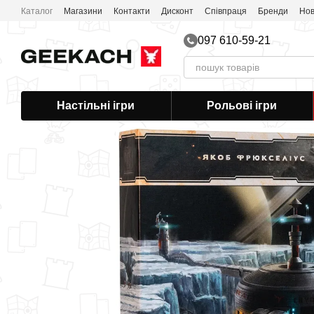
Перейти до основного контенту
Каталог
Магазини
Контакти
Дисконт
Співпраця
Бренди
Нов
097 610-59-21
Настільні ігри
Рольові ігри