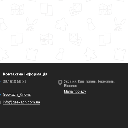
Контактна інформація
097 610-59-21
Україна, Київ, Ірпінь, Тернопіль,
Вінниця
Мапа проїзду
Geekach_Knows
info@geekach.com.ua