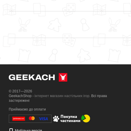
© 2017—2026
GeekachShop -
інтернет магазин настільних ігор
. Всі права
застережені
Приймаємо до оплати
Мобільна версія