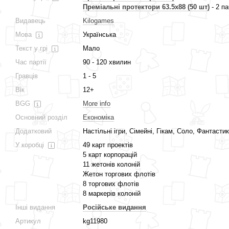
Преміальні протектори 63.5x88 (50 шт)
- 2 па
Видавець
Kilogames
Мова
Українська
Текст у грі
Мало
Час партії
90 - 120 хвилин
Гравців
1 - 5
Вік
12+
BGG
More info
Основний розділ
Економіка
Додатковий
Настільні ігри, Сімейні, Гікам, Соло, Фантас
У коробці
49 карт проектів
5 карт корпорацій
11 жетонів колоній
Жетон торгових флотів
8 торгових флотів
8 маркерів колоній
Інші видання
Російське видання
Артикул
kg11980