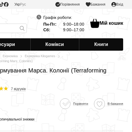
Порівняння
Укр
Рус
Бажання
Вхід
Графік роботи:
Мій кошик
Пн-Пт:
9:00–18:00
Сб:
9:00–17:00
есуари
Комікси
Книги
Економіка
Економіка Kilogames
rming Mars: Colonies)
рмування Марса. Колонії (Terraforming
7 відгуків
Порівняти
В бажання
опичувальної знижки