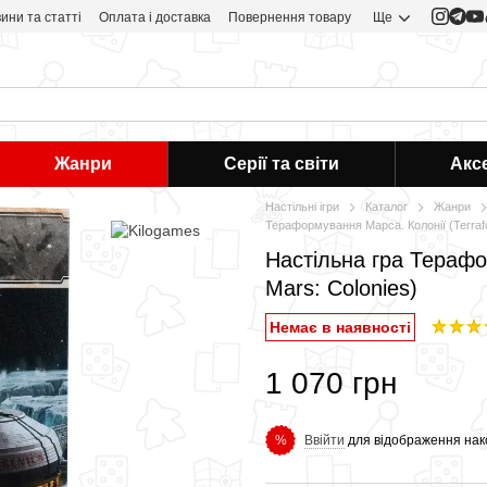
ини та статті
Оплата і доставка
Повернення товару
Ще
Жанри
Серії та світи
Акс
Настільні ігри
Каталог
Жанри
Тераформування Марса. Колонії (Terrafo
Настільна гра Терафо
Mars: Colonies)
Немає в наявності
1 070 грн
Ввійти
для відображення нак
%