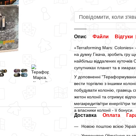
Повідомити, коли з'яв
Опис
Файли
Відгуки
«Terraforming Mars: Colonies» 
на думку Гікача, зробить гру 
найбільш віддалених куточків 
супутниках планет та в хмарах
У доповненні "Тераформування 
вести торгівлю з іншими колон
побудувати колонію, гравець с
жетон колонії та отримує відпо
мегакредитів/три енергії/три т
а власники колонії - її бонуси.
Доставка
Оплата
Гар
Новою поштою всією Україн
Укрпоштою (Україною та св