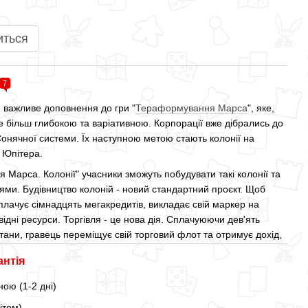
иться
7
- важливе доповнення до гри "
Тераформування Марса
", яке,
ще більш глибокою та варіативною. Корпорації вже дібрались до
Сонячної системи. Їх наступною метою стають колонії на
 Юпітера.
Марса. Колонії" учасники зможуть побудувати такі колонії та
іями. Будівництво колоній - новий стандартний проєкт. Щоб
плачує сімнадцять мегакредитів, викладає свій маркер на
відні ресурси. Торгівля - це нова дія. Сплачуюючи дев'ять
итани, гравець переміщує свій торговий флот та отримує дохід,
антія
ою (1-2 дні)
ітом)