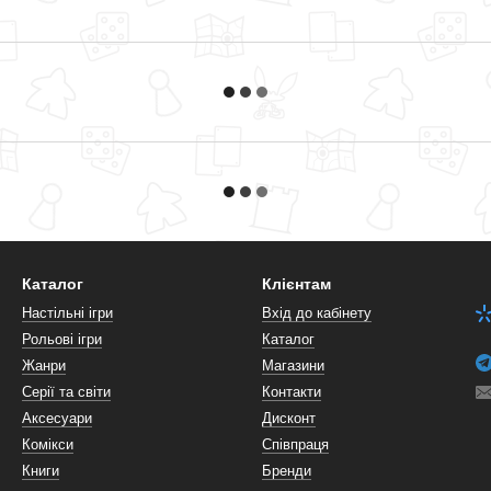
Каталог
Клієнтам
Настільні ігри
Вхід до кабінету
Рольові ігри
Каталог
Жанри
Магазини
Серії та світи
Контакти
Аксесуари
Дисконт
Комікси
Співпраця
Книги
Бренди