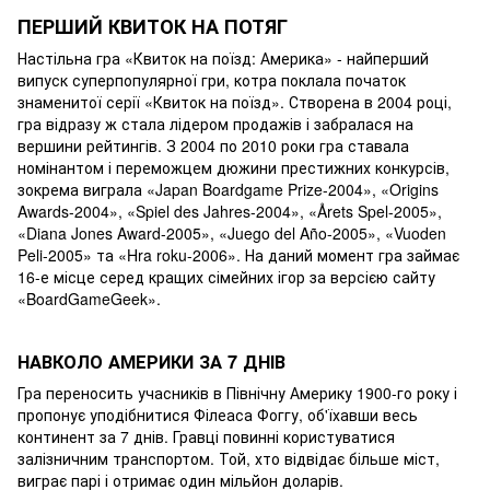
ПЕРШИЙ КВИТОК НА ПОТЯГ
Настільна гра «Квиток на поїзд: Америка» - найперший
випуск суперпопулярної гри, котра поклала початок
знаменитої серії «Квиток на поїзд». Створена в 2004 році,
гра відразу ж стала лідером продажів і забралася на
вершини рейтингів. З 2004 по 2010 роки гра ставала
номінантом і переможцем дюжини престижних конкурсів,
зокрема виграла «Japan Boardgame Prize-2004», «Origins
Awards-2004», «Spiel des Jahres-2004», «Årets Spel-2005»,
«Diana Jones Award-2005», «Juego del Año-2005», «Vuoden
Peli-2005» та «Hra roku-2006». На даний момент гра займає
16-е місце серед кращих сімейних ігор за версією сайту
«BoardGameGeek».
НАВКОЛО АМЕРИКИ ЗА 7 ДНІВ
Гра переносить учасників в Північну Америку 1900-го року і
пропонує уподібнитися Філеаса Фоггу, об'їхавши весь
континент за 7 днів. Гравці повинні користуватися
залізничним транспортом. Той, хто відвідає більше міст,
виграє парі і отримає один мільйон доларів.