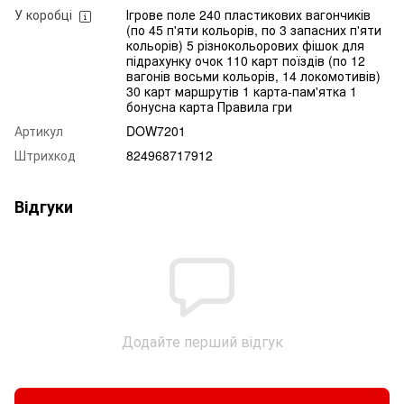
У коробці
Ігрове поле 240 пластикових вагончиків
(по 45 п'яти кольорів, по 3 запасних п'яти
кольорів) 5 різнокольорових фішок для
підрахунку очок 110 карт поїздів (по 12
вагонів восьми кольорів, 14 локомотивів)
30 карт маршрутів 1 карта-пам'ятка 1
бонусна карта Правила гри
Артикул
DOW7201
Штрихкод
824968717912
Відгуки
Додайте перший відгук