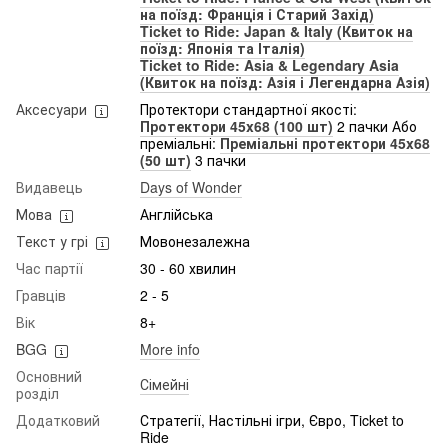
на поїзд: Франція і Старий Захід)
Ticket to Ride: Japan & Italy (Квиток на
поїзд: Японія та Італія)
Ticket to Ride: Asia & Legendary Asia
(Квиток на поїзд: Азія і Легендарна Азія)
Аксесуари
Протектори стандартної якості:
Протектори 45x68 (100 шт)
2 пачки Або
преміальні:
Преміальні протектори 45x68
(50 шт)
3 пачки
Видавець
Days of Wonder
Мова
Англійська
Текст у грі
Мовонезалежна
Час партії
30 - 60 хвилин
Гравців
2 - 5
Вік
8+
BGG
More info
Основний
Сімейні
розділ
Додатковий
Стратегії, Настільні ігри, Євро, Ticket to
Ride