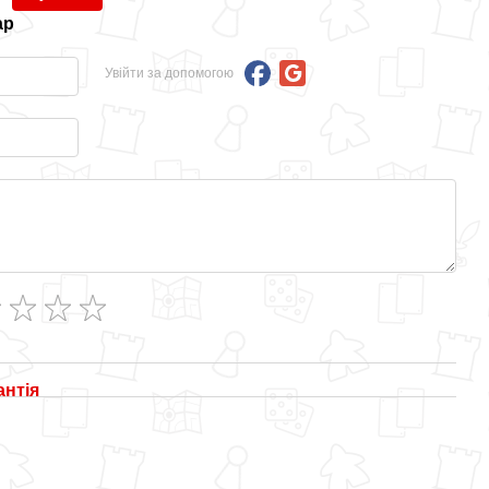
ар
Увійти за допомогою
антія