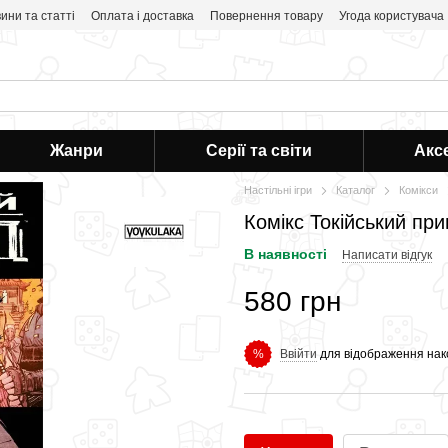
ини та статті
Оплата і доставка
Повернення товару
Угода користувача
Жанри
Серії та світи
Акс
Настільні ігри
Каталог
Комікси
Комікс Токійський пр
В наявності
Написати відгук
580 грн
Ввійти
для відображення нак
%