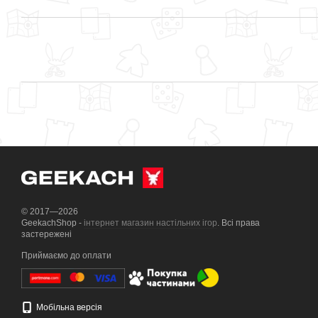
© 2017—2026
GeekachShop -
інтернет магазин настільних ігор
. Всі права
застережені
Приймаємо до оплати
Мобільна версія