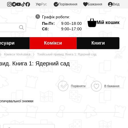
Порівняння
Укр
Рус
Бажання
Вхід
Графік роботи:
Мій кошик
Пн-Пт:
9:00–18:00
Сб:
9:00–17:00
есуари
Комікси
Книги
Комікси Vovkulaka
Токійський привид. Книга 1: Ядерний сад
ивид. Книга 1: Ядерний сад
Порівняти
В бажання
опичувальної знижки