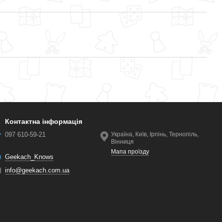
Контактна інформація
097 610-59-21
Україна, Київ, Ірпінь, Тернопіль,
Вінниця
Мапа проїзду
Geekach_Knows
info@geekach.com.ua