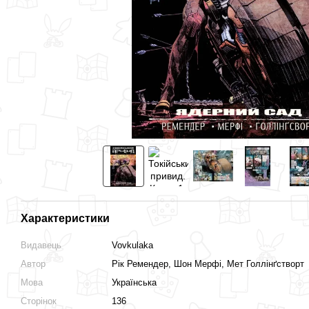
Характеристики
Видавець
Vovkulaka
Автор
Рік Ремендер, Шон Мерфі, Мет Голлінґстворт
Мова
Українська
Сторінок
136