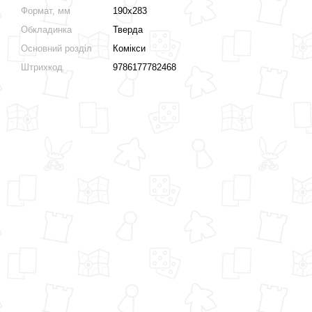
Формат, мм
190х283
Обкладинка
Тверда
Основний розділ
Комікси
Штрихкод
9786177782468