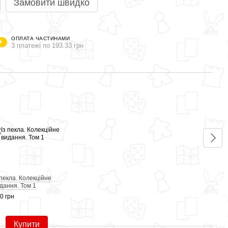
Замовити швидко
ОПЛАТА ЧАСТИНАМИ
3 платежі по 193.33 грн
Раз
 пекла. Колекційне
Токій
дання. Том 1
Ядер
0 грн
580 г
99
Купити