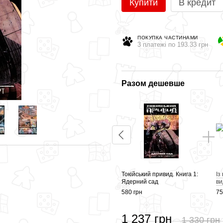
Купити
В кредит
ПОКУПКА ЧАСТИНАМИ
3 платежі по 193.33 грн
Разом дешевше
Токійський привид. Книга 1:
Із
Ядерний сад
ви
580 грн
75
1 237 грн
1 330 грн