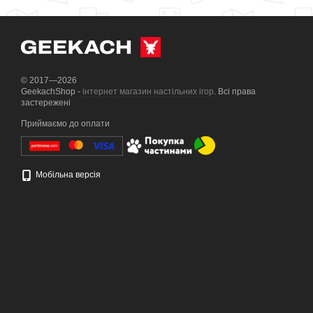
© 2017—2026
GeekachShop -
інтернет магазин настільних ігор
. Всі права
застережені
Приймаємо до оплати
Мобільна версія