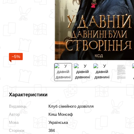
−5%
Характеристики
Видавець
Клуб сімейного дозвілля
Автор
Кіяш Монсеф
Мова
Українська
Сторінок
384