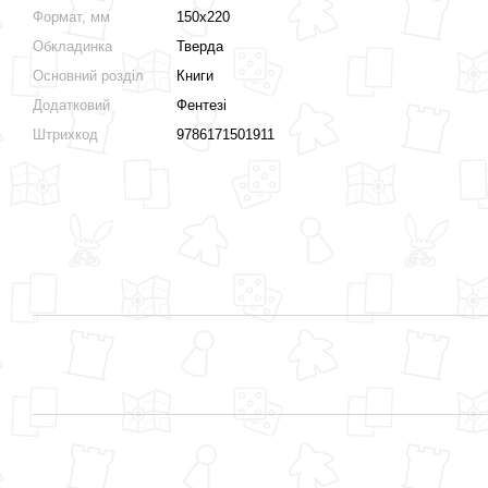
Формат, мм
150x220
Обкладинка
Тверда
Основний розділ
Книги
Додатковий
Фентезі
Штрихкод
9786171501911