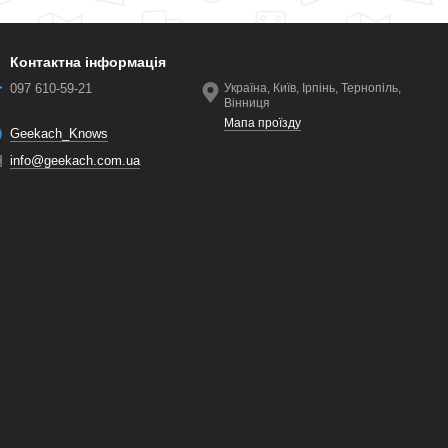
Контактна інформація
097 610-59-21
Україна, Київ, Ірпінь, Тернопіль,
Вінниця
Мапа проїзду
Geekach_Knows
info@geekach.com.ua