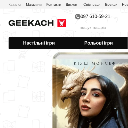
Перейти до основного контенту
Каталог
Магазини
Контакти
Дисконт
Співпраця
Бренди
Нов
097 610-59-21
Настільні ігри
Рольові ігри