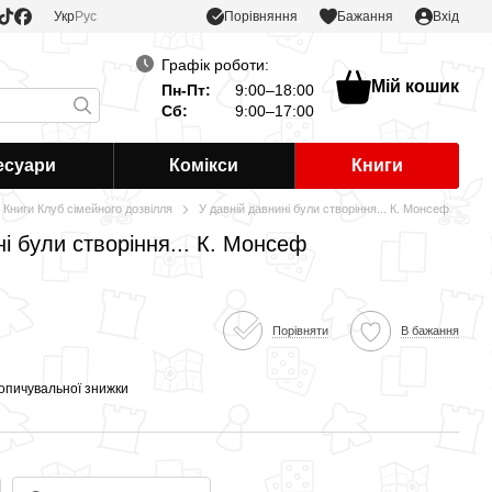
Порівняння
Укр
Рус
Бажання
Вхід
Графік роботи:
Мій кошик
Пн-Пт:
9:00–18:00
Сб:
9:00–17:00
есуари
Комікси
Книги
Книги Клуб сімейного дозвілля
У давній давнині були створіння... К. Монсеф
і були створіння... К. Монсеф
Порівняти
В бажання
опичувальної знижки