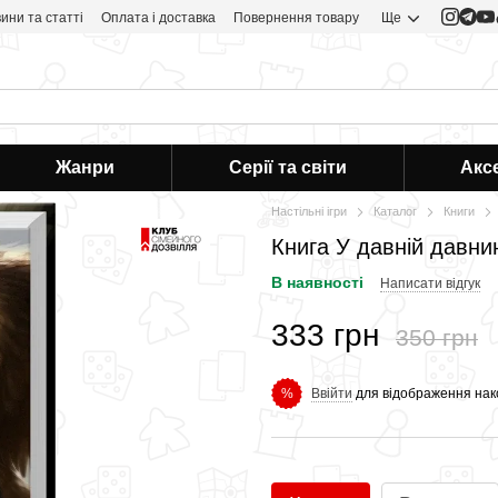
ини та статті
Оплата і доставка
Повернення товару
Ще
Жанри
Серії та світи
Акс
Настільні ігри
Каталог
Книги
Книга У давній давнин
В наявності
Написати відгук
333 грн
350 грн
Ввійти
для відображення нак
%