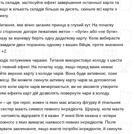
ть складів, застосуйте ефект завершення останньої карти та
кщо ж кількість складів більша за десять, скиньте всі карти з
екту.
Питання, яке вічно заганяє принца в глухий кут. На початку
ою стороною догори лежатиме жетон – «бути» або «не бути».
азу за маневру беріть одну додаткову карту. Коли вибираєте
 завдати двох поранень одному з ваших бійців, проте значення
 +2.
одіє потужними чарами. Титанія використовує колоду з шести
ає певний ефект. На початку ходу, якщо перед вами немає
рийте верхню карту з колоди чарів. Вона буде активною, поки
місці. Ви можете скинути активну карту чарів за допомогою
роте коли карти чарів вичерпаються, ви не зможете утворити
деякі ефекти карт дій дозволять повернути чари в колоду.
и – це три герої, кожен із яких має власну фігурку й лічильник
ді сестер мають символ певного інгредієнта. Щоразу, коли маєте
 натомість відправте її в казан. У книзі біля казана є чотири
ожного з яких вимагає наявності певних інгредієнтів. Після
вувати заклинання, якщо маєте потрібні інгредієнти, й скинути