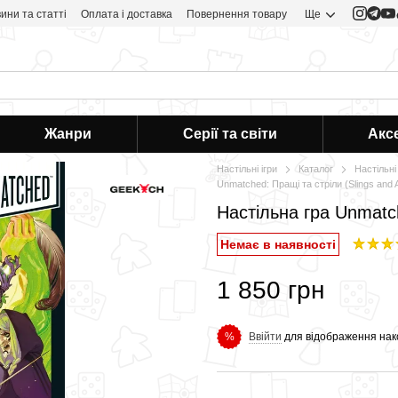
ини та статті
Оплата і доставка
Повернення товару
Ще
Жанри
Серії та світи
Акс
Настільні ігри
Каталог
Настільні 
Unmatched: Пращі та стріли (Slings and 
Настільна гра Unmatch
Немає в наявності
1 850 грн
Ввійти
для відображення нак
%