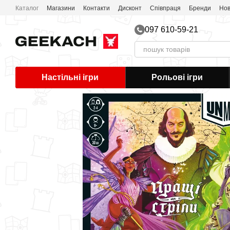
Перейти до основного контенту
Каталог
Магазини
Контакти
Дисконт
Співпраця
Бренди
Нов
097 610-59-21
Настільні ігри
Рольові ігри