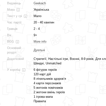
Видавець
Geekach
Мова
Українська
Текст у грі
Мало
Час партії
20 - 40 хвилин
Гравців
2 - 4
Вік
9+
BGG
More info
Основний
Дуельні
розділ
Додатковий
Стратегії, Настільні ігри, Воєнні, 8-9 років, Для хл
Швидкі, Unmatched
У коробці
6 фігурок героїв
120 карт дій
8 лічильників здоров’я
4 карти персонажів
5 жетонів помічників
2 жетони вмінь героїв
1 ігрова мапа
Правила