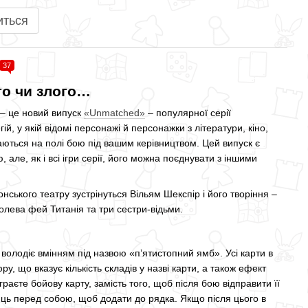
иться
37
го чи злого…
 – це новий випуск
«Unmatched»
– популярної серії
й, у якій відомі персонажі й персонажки з літератури, кіно,
чаються на полі бою під вашим керівництвом. Цей випуск є
але, як і всі ігри серії, його можна поєднувати з іншими
нського театру зустрінуться Вільям Шекспір і його творіння –
лева фей Титанія та три сестри-відьми.
 володіє вмінням під назвою «пʼятистопний ямб». Усі карти в
у, що вказує кількість складів у назві карти, а також ефект
раєте бойову карту, замість того, щоб після бою відправити її
ілиць перед собою, щоб додати до рядка. Якщо після цього в