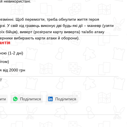
 й невикористані.
езмінні. Щоб перемогти, треба обнулити життя героя
зі. У свій хід гравець виконує дві будь-які дії – маневр (узяти
їх бійців), виверт (розіграти карту виверта) та/або атаку
перники вибирають карти атаки й оборони).
антія
ою (1-2 дні)
ітом)
 від 2000 грн
у
ити
Поділитися
Поділитися