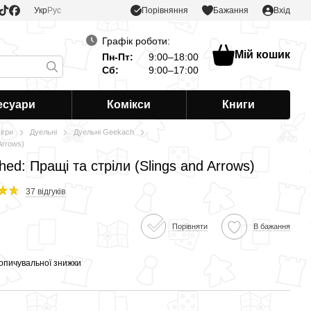
Порівняння
Укр
Рус
Бажання
Вхід
Графік роботи:
Мій кошик
Пн-Пт:
9:00–18:00
Сб:
9:00–17:00
есуари
Комікси
Книги
ігри
Дуельні
Дуельні Geekach
Arrows)
ed: Пращі та стріли (Slings and Arrows)
37 відгуків
Порівняти
В бажання
опичувальної знижки