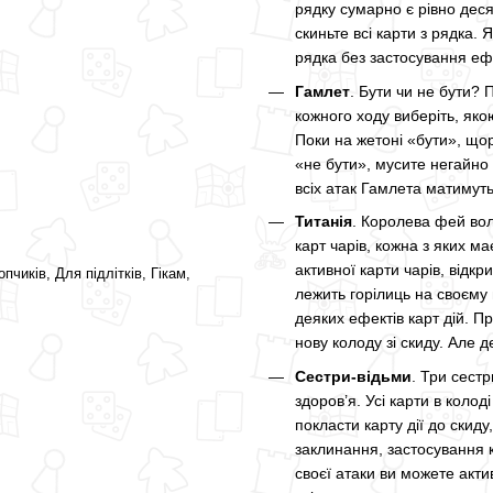
рядку сумарно є рівно деся
скиньте всі карти з рядка. Я
рядка без застосування еф
Гамлет
. Бути чи не бути? 
кожного ходу виберіть, як
Поки на жетоні «бути», щор
«не бути», мусите негайно
всіх атак Гамлета матимуть
Титанія
. Королева фей вол
карт чарів, кожна з яких м
активної карти чарів, відк
опчиків, Для підлітків, Гікам,
лежить горілиць на своєму 
деяких ефектів карт дій. П
нову колоду зі скиду. Але 
Сестри-відьми
. Три сестр
здоров’я. Усі карти в коло
покласти карту дії до скиду,
заклинання, застосування к
своєї атаки ви можете акти