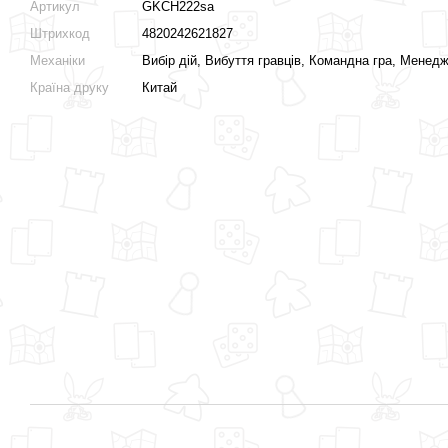
Артикул
GKCH222sa
Штрихкод
4820242621827
Механіки
Вибір дій, Вибуття гравців, Командна гра, Менед
Країна друку
Китай