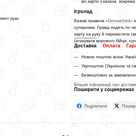
всі карти з казана, зокрема
Ігролад
жмент руки
Базові правила
«Unmatched»
н
суперника. Гравці ходять по чер
карту на руку й перемістити сво
(атакувати ворожого бійця, су
Доставка
Оплата
Гар
Новою поштою всією Україн
Укрпоштою (Україною та св
Безкоштовно за замовлення
Більше інформації про доставк
Поширити у соцмережах
Поділитися
Пошир