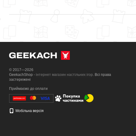
© 2017—2026
GeekachShop -
інтернет магазин настільних ігор
. Всі права
застережені
Приймаємо до оплати
Мобільна версія