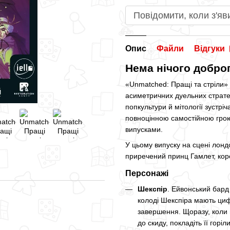
Повідомити, коли з'яв
Опис
Файли
Відгуки
Нема нічого добро
«Unmatched: Пращі та стріли»
асиметричних дуельних стратегі
попкультури й мітології зустрі
повноцінною самостійною грою, 
випусками.
У цьому випуску на сцені лондо
приречений принц Гамлет, коро
Персонажі
Шекспір
. Ейвонський бард
колоді Шекспіра мають цифр
завершення. Щоразу, коли г
до скиду, покладіть її гор