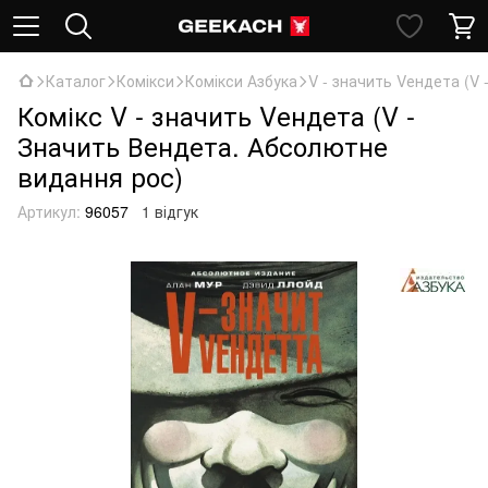
Каталог
Комікси
Комікси Азбука
V - значить Vендета (V
Комікс V - значить Vендета (V -
Значить Вендета. Абсолютне
видання рос)
Артикул:
96057
1 відгук