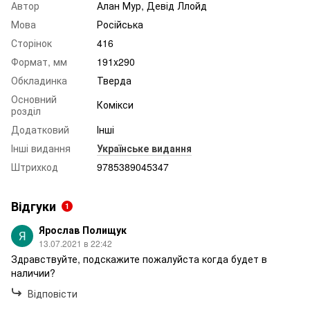
Автор
Алан Мур, Девід Ллойд
Мова
Російська
Сторінок
416
Формат, мм
191x290
Обкладинка
Тверда
Основний
Комікси
розділ
Додатковий
Інші
Інші видання
Українське видання
Штрихкод
9785389045347
Відгуки
1
Ярослав Полищук
13.07.2021 в 22:42
Здравствуйте, подскажите пожалуйста когда будет в
наличии?
Відповісти