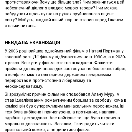
протиставляючи йому ще більше зло? Чим закінчиться цей
небезпечний діалог з владою мовою терору? І чи можна
побудувати щось путнє на руїнах зруйнованого вщент
світу? Мабуть, жодний інший твір не ставив перед Гікачем
стільки питань.
НЕВДАЛА ЕКРАНІЗАЦІЯ
У 2006 році вийшов однойменний фільм з Наталі Портман у
головній ролі. Дії фільму відбуваються не в 1990-х, а в 2030-
х роках. Всі кути у фільмі істотно згладжені. Фашисти
прийшли до влади внаслідок застосування біологічної зброї,
а конфлікт між тоталітарною державою і анархізмом
переростає в протистояння лібералізму та
неоконсерватизму.
Зі зрозумілих причин фільм не сподобався Алану Муру. V
став ідеалізованим романтичним борцем за свободу, хоча в
коміксі він був суперечливим маніакальним персонажем. Іві
теж була вибілена і причепурена, а противник, навпаки,
здрібнів і деградував. Але найгірше те, що була втрачена
моральна двозначність. Загалом, Гікач радить читати
оригінальний комікс, а не дивитися фільм.