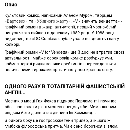
Опис
Культовий комікс, написаний Аланом Муром, творцем
«Вартових»
та
«Убивчого жарту»
. «V - значить вендетта» -
графічний роман в жанрі антиутопії, перший чорно-білий
випуск якого вийшов в далекому 1982 році. У 1988 році
видавництво «DC Comics» опублікувало всі десять глав у
кольорі.
Графічний роман «V for Vendetta» ще й досі не втратив своєї
актуальності: майже сорок років комікс розбурхує уми,
займає верхні рядки всіляких рейтингів і перевидається
величезними тиражами практично у всіх країнах світу.
ОДНОГО РАЗУ В ТОТАЛІТАРНІЙ ФАШИСТСЬКІЙ
АНГЛІЇ...
Месник в масці Гая Фокса підриває Парламент і починає
обезглавлювати різні місцеві спецслужби. Мимовільним
свідком його діянь стає дівчина Іві Хаммонд...
З одного боку це гостросюжетний трилер, з іншого ж -
глибока філософська притча. Чи є сенс боротися зі злом,