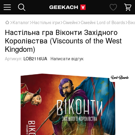
Каталог
Настільні ігри
Сімейні
Сімейні Lord of Boards
Вік
Настільна гра Віконти Західного
Королівства (Viscounts of the West
Kingdom)
Артикул:
LOB2116UA
Написати відгук