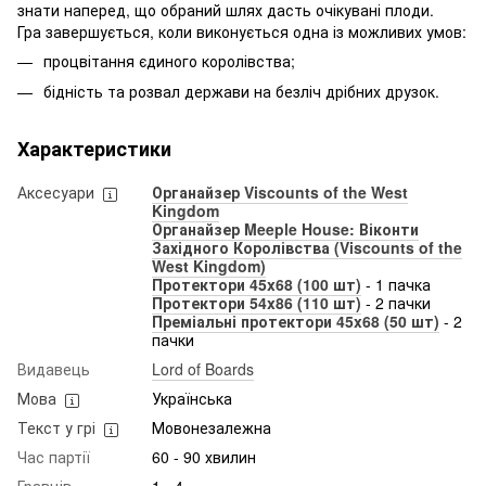
знати наперед, що обраний шлях дасть очікувані плоди.
Гра завершується, коли виконується одна із можливих умов:
процвітання єдиного королівства;
бідність та розвал держави на безліч дрібних друзок.
Характеристики
Аксесуари
Органайзер Viscounts of the West
Kingdom
Органайзер Meeple House: Віконти
Західного Королівства (Viscounts of the
West Kingdom)
Протектори 45x68 (100 шт)
- 1 пачка
Протектори 54x86 (110 шт)
- 2 пачки
Преміальні протектори 45x68 (50 шт)
- 2
пачки
Видавець
Lord of Boards
Мова
Українська
Текст у грі
Мовонезалежна
Час партії
60 - 90 хвилин