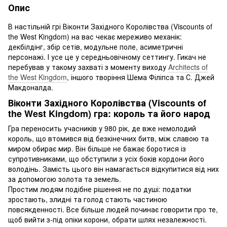
Опис
В настільній грі Віконти Західного Королівства (Viscounts of
the West Kingdom) на вас чекає мереживо механік:
декбілдінг, збір сетів, модульне поле, асиметричні
персонажі. І усе це у середньовічному сеттингу. Гикач не
перебував у такому захваті з моменту виходу
Architects of
the West Kingdom
, іншого творіння Шема Філіпса та С. Джей
Макдоналда.
Віконти Західного Королівства (Viscounts of
the West Kingdom) гра: король та його народ
Гра переносить учасників у 980 рік, де вже немолодий
король, що втомився від безкінечних битв, між славою та
миром обирає мир. Він більше не бажає боротися із
супротивниками, що обступили з усіх боків кордони його
володінь. Замість цього він намагається відкупитися від них
за допомогою золота та земель.
Простим людям подібне рішення не по душі: податки
зростають, злидні та голод стають частиною
повсякденності. Все більше людей починає говорити про те,
щоб вийти з-під опіки корони, обрати шлях незалежності.