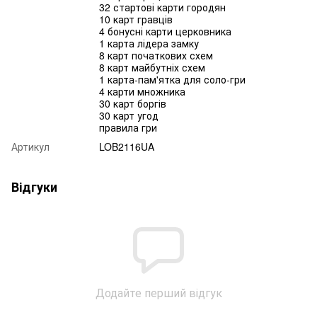
32 стартові карти городян
10 карт гравців
4 бонусні карти церковника
1 карта лідера замку
8 карт початкових схем
8 карт майбутніх схем
1 карта-пам'ятка для соло-гри
4 карти множника
30 карт боргів
30 карт угод
правила гри
Артикул
LOB2116UA
Відгуки
Додайте перший відгук