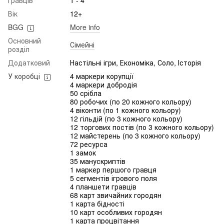
Гравців
1 - 4
Вік
12+
BGG
More info
Основний
Сімейні
розділ
Додатковий
Настільні ігри, Економіка, Соло, Історія
У коробці
4 маркери корупції
4 маркери добродія
50 срібла
80 робочих (по 20 кожного кольору)
4 віконти (по 1 кожного кольору)
12 гільдій (по 3 кожного кольору)
12 торгових постів (по 3 кожного кольору)
12 майстерень (по 3 кожного кольору)
72 ресурса
1 замок
35 манускриптів
1 маркер першого гравця
5 сегментів ігрового поля
4 планшети гравців
68 карт звичайних городян
1 карта бідності
10 карт особливих городян
1 карта процвітання