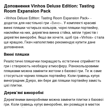
Доповнення Vinhos Deluxe Edition: Tasting
Room Expansion Pack
«Vinhos Deluxe Edition: Tasting Room Expansion Pack» -
додаток для настільної гри
«Вино»
. У комплекті красиві
винні пляшки чотирьох кольорів, чорні пляшки портвейну,
наклейки на них, дерев'яна винна стійка, міпли туристів і
дерев'яні виноробні. Якщо ви хочете, щоб гра «Vinhos» стала
ще кращою, Гікач наполегливо рекомендує купити дане
доповнення.
Винні пляшки
Реалістичні пляшечки покращують естетичне сприйняття
гри і створюють необхідну атмосферу. Різнокольоровими
пляшками можна замінити жетони з базової гри. Те ж саме
стосується чорних пляшок портвейну. Коли гравець купує
виноградник Дуеро, він бере дві пляшки портвейну замість
цієї плитки.
Дерев'яні виноробні
Дерев'яними виноробнями можна замінити плитки з базової
гри. Коли гравець купує виноробню, він розміщує в маєток