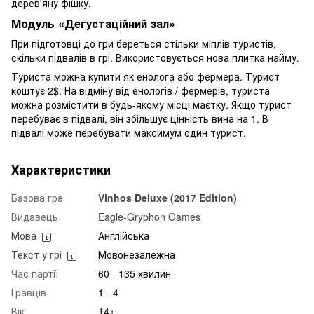
дерев'яну фішку.
Модуль «Дегустаційний зал»
При підготовці до гри береться стільки міплів туристів,
скільки підвалів в грі. Використовується нова плитка найму.
Туриста можна купити як енолога або фермера. Турист
коштує 2$. На відміну від енологів / фермерів, туриста
можна розмістити в будь-якому місці маєтку. Якщо турист
перебуває в підвалі, він збільшує цінність вина на 1. В
підвалі може перебувати максимум один турист.
Характеристики
Базова гра
Vinhos Deluxe (2017 Edition)
Видавець
Eagle-Gryphon Games
Мова
Англійська
Текст у грі
Мовонезалежна
Час партії
60 - 135 хвилин
Гравців
1 - 4
Вік
14+