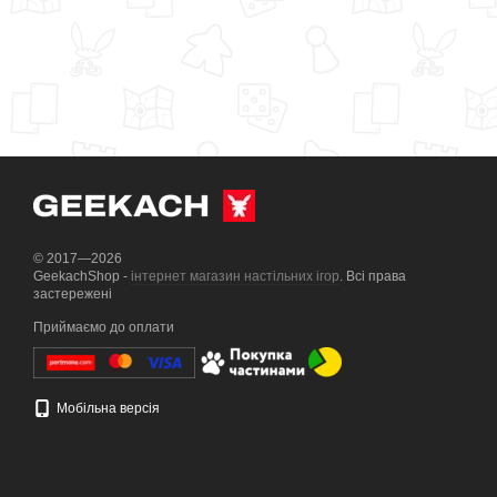
© 2017—2026
GeekachShop -
інтернет магазин настільних ігор
. Всі права
застережені
Приймаємо до оплати
Мобільна версія