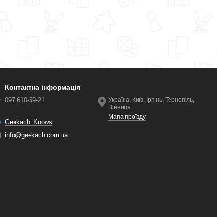
Контактна інформація
097 610-59-21
Україна, Київ, Ірпінь, Тернопіль,
Вінниця
Мапа проїзду
Geekach_Knows
info@geekach.com.ua