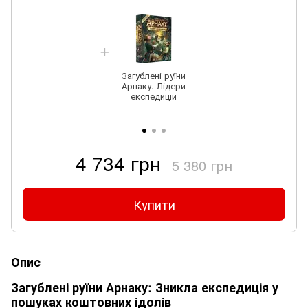
Загублені руїни
Арнаку. Лідери
експедицій
4 734 грн
5 380 грн
Купити
Опис
Загублені руїни Арнаку: Зникла експедиція у
пошуках коштовних ідолів