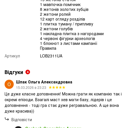
1 мавпочка-помічник
8 жетонів золотих зубців
2 жетони ролей
12 карт огляду розділів
1 плитка туману / припливу
2 жетони голубів
1 накладна плитка з нагородами
4 червоні фігурки археологів
1 блокнот з листами кампанії
Правила
Артикул
LOB2311UA
Відгуки
4
Шпак Ольга Александровна
15.03.2026 в 23:23
Це дуже класне доповнення! Можна грати як компанію так і
окремі епізоди. Взагалі маст хев мати базу, лідерів і це
доповнення - тоді гра стає дуже регравальною. А ще вона
дуже красива))
Відповісти