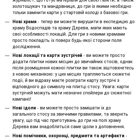
золотошукач та мандрівниця, до гри із якими необхідно
тільки замінити карти у стартовій колоді з базової гри.
Нові храми
- тепер ви можете вирушити в експедицію до
храму Водоспадів та храму Дерева, мапи яких мають
свої особливості локацій. Для гри з новими храмами
просто покладіть їх поверх будь-якої сторони поля
дослідження.
Нові локації та карти зустрічей
- ви можете просто
додати плитки нових місцин до звичайних стосів, однак
після розміщення кожної плитки ви також зіштовхнетесь
з новою механікою: у цих місцях трапляються сюжетні
події, й ви відразу маєте розіграти карту зустрічі з
відповідного до символу на плитці стосу. Увага: карти
зустрічей можуть мати незначні спойлери до сюжетної
кампанії!
Нові ідоли
- ви можете просто замішати їх до
загального стосу за звичними правилами, та зверніть
увагу, що під час приготувань до гри на полі храму
Дерева вам знадобляться саме ідоли з доповнення.
Нові помічники, охоронці, предмети та артефакти
-