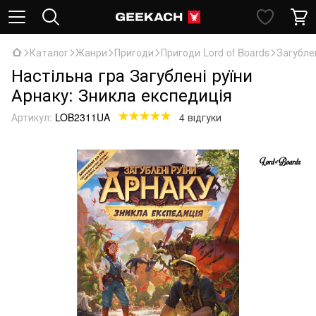
Каталог
Жанри
Пригоди
Пригоди Lord of Boards
Загубле
Настільна гра Загублені руїни
Арнаку: Зникла експедиція
Артикул:
LOB2311UA
4 відгуки