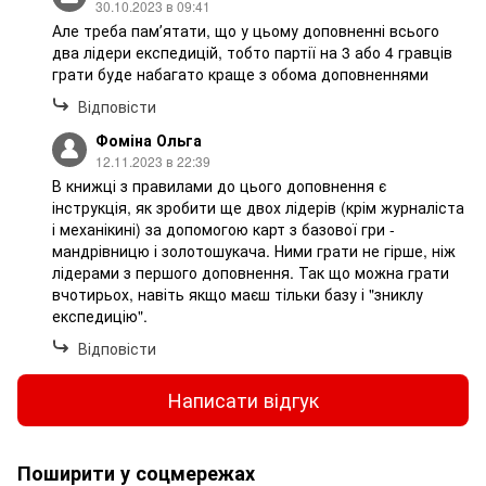
30.10.2023 в 09:41
Але треба памʼятати, що у цьому доповненні всього
два лідери експедицій, тобто партії на 3 або 4 гравців
грати буде набагато краще з обома доповненнями
Відповісти
Фоміна Ольга
12.11.2023 в 22:39
В книжці з правилами до цього доповнення є
інструкція, як зробити ще двох лідерів (крім журналіста
і механікині) за допомогою карт з базової гри -
мандрівницю і золотошукача. Ними грати не гірше, ніж
лідерами з першого доповнення. Так що можна грати
вчотирьох, навіть якщо маєш тільки базу і "зниклу
експедицію".
Відповісти
Написати відгук
Поширити у соцмережах