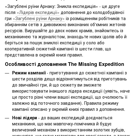
«Загублені руїни Арнаку: Зникла експедиція» - це друге
після
«Лідерів експедиції»
доповнення до колодобудівної
гри
«Загублені руїни Арнаку»
із розміщенням робітників та
збиранням сетів з дивовижно виконаних об'ємних жетонів
ресурсів. Вирушайте до двох нових храмів, знайомтесь із
механікинею та журналістом, знаходьте нових ідолів або й
беріться за пошук зниклої експедиції у соло або
кооперативній сюжетній кампанії із шести глав, що
представлена в окремій книзі правил.
Особливості доповнення The Missing Expedition
Режим кампанії
- приготування до сюжетної кампанії з
шести розділів дещо відрізнятимуться від приготувань
до звичайної гри, й що сюжету ви зможете
використовувати інакшого лідера екседиції (уявіть, наче
це просто різні члени вашої експедиції, що очолюють її
залежно від поточного завдання). Правила режиму
кампанії описано у окремій книзі правил з доповнення.
Нові лідери
- до ваших експедицій доєднається
механікиня, що має мавпочку-помічника й будує
величезний механізм з використанням золотих зубців,
журналіст, що готує матеріали для своєї газети, а також