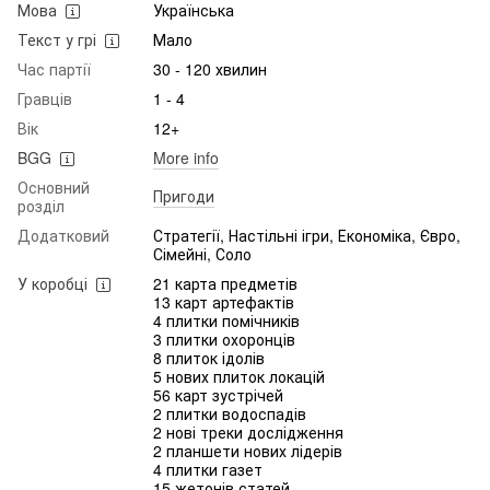
Мова
Українська
Текст у грі
Мало
Час партії
30 - 120 хвилин
Гравців
1 - 4
Вік
12+
BGG
More info
Основний
Пригоди
розділ
Додатковий
Стратегії, Настільні ігри, Економіка, Євро,
Сімейні, Соло
У коробці
21 карта предметів
13 карт артефактів
4 плитки помічників
3 плитки охоронців
8 плиток ідолів
5 нових плиток локацій
56 карт зустрічей
2 плитки водоспадів
2 нові треки дослідження
2 планшети нових лідерів
4 плитки газет
15 жетонів статей