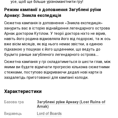
усе, щоб ще більше урізноманітнити гру!
Режим кампанії з доповнення Загублені руїни
Арнаку: Зникла експедиція
Сюжетна кампанія із доповнення «Зникла експедиція»
занурить вас в історію віднайдення легендарного острова
Арнак доктором Кутілом. У теорії доктора ніхто не вірив,
навіть його родина відмовляла його від подорожі, та ж ось
вже вісім місяців, як від нього немає звістки, а єдиною
підказкою у пошуках є його щоденники, що ведуть до
буцімто раніше загубленого легендарного острова...
Сюжетна кампанія у грі складатиметься із шести глав, між
якими ви будете відмічати прогресію кількома сюжетними
стежками, поступово відкриваючи дедалі нові карти із
заздалегідь приготованої для кампанії колоди.
Характеристики
Базова гра
Загублені руїни Арнаку (Lost Ruins of
Arnak)
Видавець
Lord of Boards