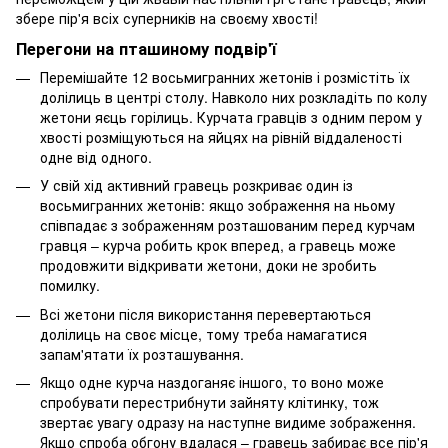
збере пір'я всіх суперників на своєму хвості!
Перегони на пташиному подвір'ї
Перемішайте 12 восьмигранних жетонів і розмістіть їх
долілиць в центрі столу. Навколо них розкладіть по колу
жетони яєць горілиць. Курчата гравців з одним пером у
хвості розміщуються на яйцях на рівній віддаленості
одне від одного.
У свій хід активний гравець розкриває один із
восьмигранних жетонів: якщо зображення на ньому
співпадає з зображенням розташованим перед курчам
гравця – курча робить крок вперед, а гравець може
продовжити відкривати жетони, доки не зробить
помилку.
Всі жетони після використання перевертаються
долілиць на своє місце, тому треба намагатися
запам'ятати їх розташування.
Якщо одне курча наздоганяє іншого, то воно може
спробувати перестрибнути зайняту клітинку, тож
звертає увагу одразу на наступне видиме зображення.
Якщо спроба обгону вдалася – гравець забирає все пір'я