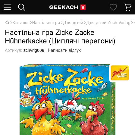
Каталог
Настільні ігри
Для дітей
Для дітей Zoch Verlag
Настільна гра Zicke Zacke
Hühnerkacke (Циплячі перегони)
Артикул:
zchvrlg006
Написати відгук