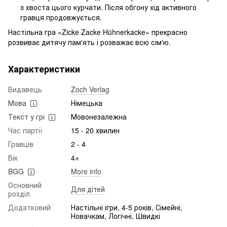
з хвоста цього курчати. Після обгону хід активного
гравця продовжується.
Настільна гра «Zicke Zacke Hühnerkacke» прекрасно
розвиває дитячу пам'ять і розважає всю сім'ю.
Характеристики
Видавець
Zoch Verlag
Мова
Німецька
Текст у грі
Мовонезалежна
Час партії
15 - 20 хвилин
Гравців
2 - 4
Вік
4+
BGG
More info
Основний
Для дітей
розділ
Додатковий
Настільні ігри, 4-5 років, Сімейні,
Новачкам, Логічні, Швидкі