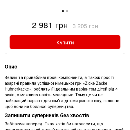
2 981 грн
3 205 грн
Купити
Опис
Великі та привабливі ігрові компоненти, а також прості
азартні правила успішної німецької гри «Zicke Zacke
Hühnerkacke», роблять її ідеальним варіантом дітей від 4
років, а можливо навіть молодших. Тому це чи не
найкращий варіант для сім'ї з дітьми різного віку, головне
щоб вони не боялися суперництва.
Залишити суперників без хвостів
Забігаючи наперед, Гікач хотів би наголосити, що
переможцем у цій жвавій настільній грі стане гравець, який