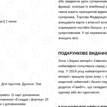
або завдаючи урон суперникам.
фракції, оскільки їх комбінац
також мають принципові відмінн
суперника, Торгова Федерація 
шт)
2 пачки
знищувати карти з власної кол
отримувати постійні бонуси, а
супротивників. У грі перемагає 
знищить всіх.
ПОДАРУНКОВЕ ВИДАНН
Хоча «Зоряні імперії» з'явили
неймовірно популярна серед л
ігор. У 2014 році найавторите
імперії» кращою грою року, і,
азартний геймплей і безліч п
, Для підлітків, Дуельні, Star
додаток «Гамбіт», що складаєт
одному або всі одночасно.
кораблі» 12 карт доповнення
оповнення «Ескадри і фортеці» 20
ри з доповненнями