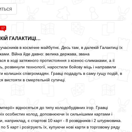
иться
17
КІЙ ГАЛАКТИЦІ…
учасників в космічне майбутнє. Десь там, в далекій Галактиці їх
рками. Війна йде давно: велика держава, звана
я в ході затяжного протистояння з ксенос-слимаками, а ії
ь, розвинули технології, наростили бойову міць і направили
и колишніх співгромадян. Гравці подадуть в саму гущу подій, в
я вистояти в смертельній сутичці.
імперії» відносяться до типу колодобудівних ігор. Гравці
їх особистих колод, доповнюючи їх сильнішими картами і
, наприклад, є стартові 10 карт - 8 розвідників і 2 штурмовика.
по 5 карт і розігрують їх, купуючи нові карти в торговому ряду