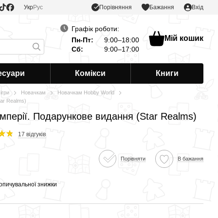
Порівняння
Укр
Рус
Бажання
Вхід
Графік роботи:
Мій кошик
Пн-Пт:
9:00–18:00
Сб:
9:00–17:00
есуари
Комікси
Книги
ігри
Новачкам
Новачкам Hobby World
tar Realms)
імперії. Подарункове видання (Star Realms)
17 відгуків
Порівняти
В бажання
опичувальної знижки