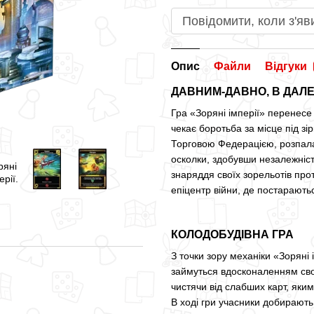
Повідомити, коли з'яв
Опис
Файли
Відгуки
ДАВНИМ-ДАВНО, В ДАЛЕ
Гра «Зоряні імперії» перенесе 
чекає боротьба за місце під зі
Торговою Федерацією, розпалас
осколки, здобувши незалежніст
знаряддя своїх зорельотів прот
епіцентр війни, де постараютьс
КОЛОДОБУДІВНА ГРА
З точки зору механіки «Зоряні 
займуться вдосконаленням сво
чистячи від слабших карт, якими
В ході гри учасники добирають 