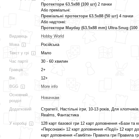
Протектори 63.5x88 (100 шт)
2 пачки
Або преміальні:
Преміальні протектори 63.5x88 (50 шт)
4 пачки
Або надтонкі:
Протектори Mayday (63.5x88 mm) Ultra-Snug (100 
Видавець
Hobby World
Мова
Російська
Текст у грі
Мало
Час партії
30 - 60 хвилин
Гравців
2+
Вік
12+
BGG
More info
Основний
Новачкам
розділ
Додатковий
Стратегії, Настільні ігри, 10-13 років, Для хлопчиків
Realms, Фантастика
У коробці
128 карт базової гри 12 карт доповнення «Бази та 
«Персонажі» 12 карт доповнення «Події» 12 карт д
карт доповнення «Гамбіти» Правила гри Правила г