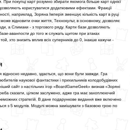
 При покупці карт розумно збирати якомога більше карт однієї
ії дозволяють користуватися додатковими ефектами. Фракції
ості, наприклад, Зоряна Імперія зменшує кількість карт в руці
може відновити очки життя, Технокульт, в основному, дозволяє
оди, а Слимаки - з торгового ряду. Карти бази дозволяють
 бази-аванпости до того ж служать щитом при атаках
той, хто знизить вплив всіх суперників до 0, інакше кажучи -
Я
ся відносно недавно, здається, що вони були завжди. Гра
юбителів наукової фантастики і прихильників колодобудівних
тніший сайт з настільних ігор «BoardGameGeek» визнав «Зоряні
 треба сказати, цілком заслужено, адже гра має захоплюючий
ереможних стратегій. В дане подарункове видання вже включено
ься з 5 модулів. Модулі можна замішувати з базовою грою по