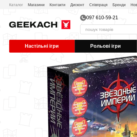
Перейти до основного контенту
Каталог
Магазини
Контакти
Дисконт
Співпраця
Бренди
Нов
097 610-59-21
Настільні ігри
Рольові ігри