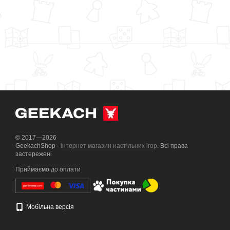
© 2017—2026
GeekachShop -
інтернет магазин настільних ігор
. Всі права
застережені
Приймаємо до оплати
Мобільна версія