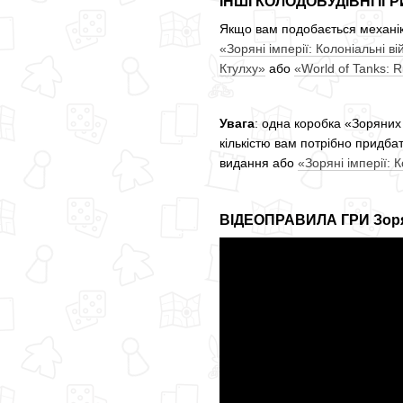
ІНШІ КОЛОДОБУДІВНІ ІГР
Якщо вам подобається механік
«Зоряні імперії: Колоніальні в
Ктулху»
або
«World of Tanks: 
Увага
: одна коробка «Зоряних
кількістю вам потрібно придба
видання або
«Зоряні імперії: 
ВІДЕОПРАВИЛА ГРИ Зоряні