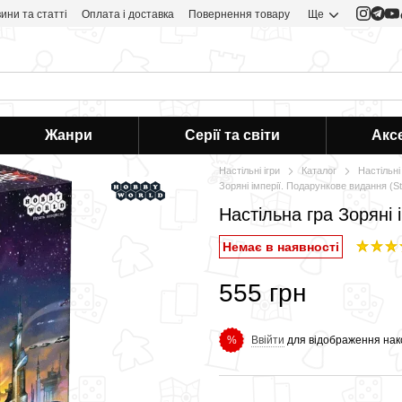
ини та статті
Оплата і доставка
Повернення товару
Ще
Жанри
Серії та світи
Акс
Настільні ігри
Каталог
Настільні 
Зоряні імперії. Подарункове видання (S
Настільна гра Зоряні 
Немає в наявності
555 грн
Ввійти
для відображення нак
%