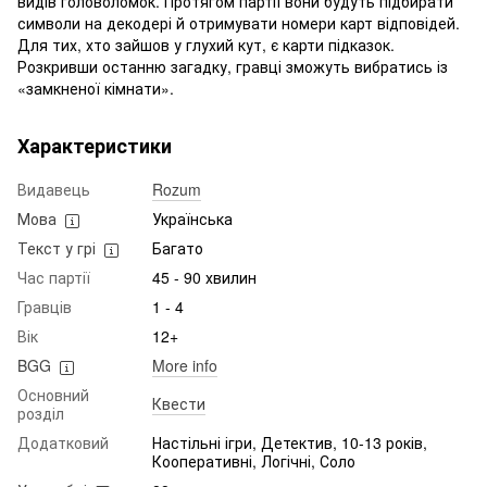
видів головоломок. Протягом партії вони будуть підбирати
символи на декодері й отримувати номери карт відповідей.
Для тих, хто зайшов у глухий кут, є карти підказок.
Розкривши останню загадку, гравці зможуть вибратись із
«замкненої кімнати».
Характеристики
Видавець
Rozum
Мова
Українська
Текст у грі
Багато
Час партії
45 - 90 хвилин
Гравців
1 - 4
Вік
12+
BGG
More info
Основний
Квести
розділ
Додатковий
Настільні ігри, Детектив, 10-13 років,
Кооперативні, Логічні, Соло