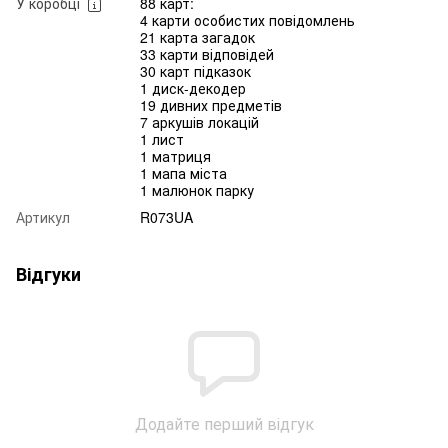
У коробці
88 карт:
4 карти особистих повідомлень
21 карта загадок
33 карти відповідей
30 карт підказок
1 диск-декодер
19 дивних предметів
7 аркушів локацій
1 лист
1 матриця
1 мапа міста
1 малюнок парку
Артикул
R073UA
Відгуки
Додайте перший відгук