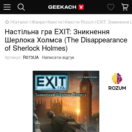
Каталог
Жанри
Квести
Квести Rozum
EXIT: Зникнення 
Настільна гра EXIT: Зникнення
Шерлока Холмса (The Disappearance
of Sherlock Holmes)
Артикул:
R073UA
Написати відгук