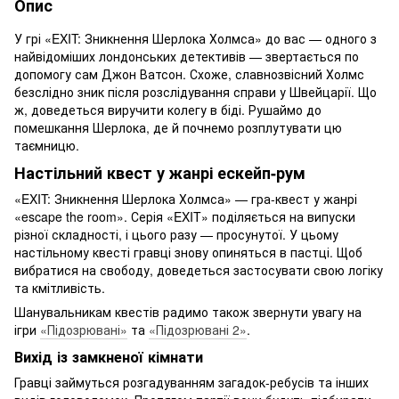
Опис
У грі «EXIT: Зникнення Шерлока Холмса» до вас — одного з
найвідоміших лондонських детективів — звертається по
допомогу сам Джон Ватсон. Схоже, славнозвісний Холмс
безслідно зник після розслідування справи у Швейцарії. Що
ж, доведеться виручити колегу в біді. Рушаймо до
помешкання Шерлока, де й почнемо розплутувати цю
таємницю.
Настільний квест у жанрі ескейп-рум
«EXIT: Зникнення Шерлока Холмса» — гра-квест у жанрі
«escape the room». Серія «EXIT» поділяється на випуски
різної складності, і цього разу — просунутої. У цьому
настільному квесті гравці знову опиняться в пастці. Щоб
вибратися на свободу, доведеться застосувати свою логіку
та кмітливість.
Шанувальникам квестів радимо також звернути увагу на
ігри
«Підозрювані»
та
«Підозрювані 2»
.
Вихід із замкненої кімнати
Гравці займуться розгадуванням загадок-ребусів та інших