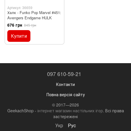
Артикул: 36659
Халк - Funko Pop Marvel #451:
Avengers Endgame HULK
676 грн
845 грн
Купити
097 610-59-21
Контакти
Повна версія сайту
© 2017—2026
GeekachShop -
інтернет магазин настільних ігор
. Всі права
застережені
Укр
Рус