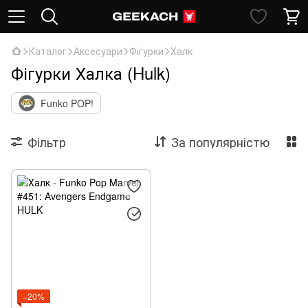
Каталог
Аксесуари
Фігурки
Халк
Фігурки Халка (Hulk)
Funko POP!
Фільтр
За популярністю
−20%