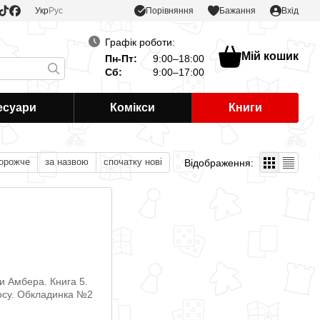
Порівняння
Укр
Рус
Бажання
Вхід
Графік роботи:
Мій кошик
Пн-Пт:
9:00–18:00
Сб:
9:00–17:00
есуари
Комікси
Книги
дорожче
за назвою
спочатку нові
Відображення: