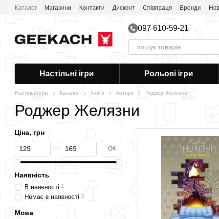
Перейти до основного контенту
Каталог
Магазини
Контакти
Дисконт
Співпраця
Бренди
Нов
097 610-59-21
Настільні ігри
Рольові ігри
Настільні ігри
Каталог
Книги
Автори
Роджер Желязни
Роджер Желязни
Ціна, грн
Від Ціна, грн
До Ціна, грн
ОК
Наявність
В наявності
1
Немає в наявності
2
Мова