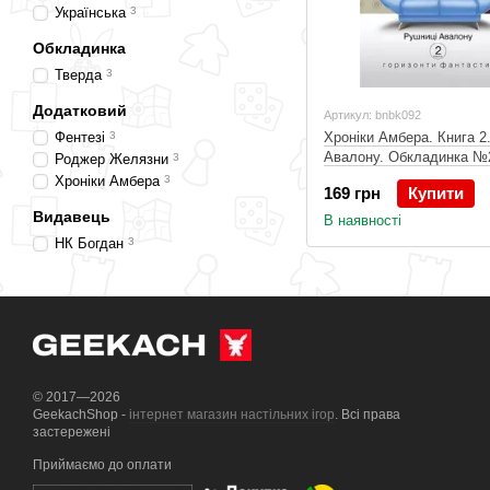
Українська
3
Обкладинка
Тверда
3
Додатковий
Артикул: bnbk092
Фентезі
3
Хроніки Амбера. Книга 2
Авалону. Обкладинка №
Роджер Желязни
3
Хроніки Амбера
3
169 грн
Купити
Видавець
В наявності
НК Богдан
3
© 2017—2026
GeekachShop -
інтернет магазин настільних ігор
. Всі права
застережені
Приймаємо до оплати