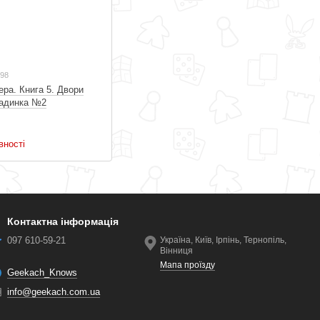
098
ера. Книга 5. Двори
ладинка №2
вності
Контактна інформація
097 610-59-21
Україна, Київ, Ірпінь, Тернопіль,
Вінниця
Мапа проїзду
Geekach_Knows
info@geekach.com.ua