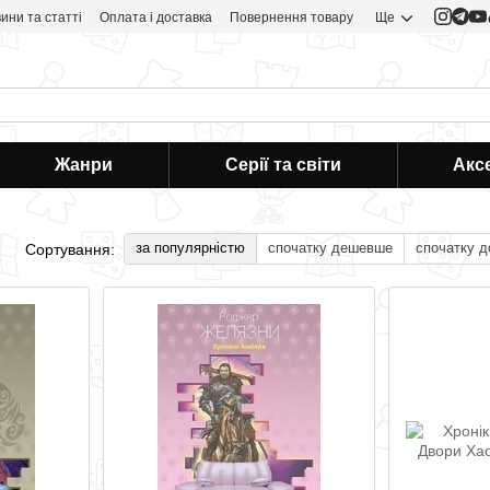
ини та статті
Оплата і доставка
Повернення товару
Ще
Жанри
Серії та світи
Акс
за популярністю
спочатку дешевше
спочатку 
Сортування: