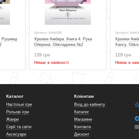
Артикул: bnbk096
Артикул: bnbk
. Рушниці
Хроніки Амбера. Книга 4. Рука
Хроніки Амб
2
Оберона. Обкладинка №2
Хаосу. Обк
139 грн
129 грн
Немає в наявності
Немає в ная
Каталог
Клієнтам
Настільні ігри
Вхід до кабінету
Рольові ігри
Каталог
Жанри
Магазини
Серії та світи
Контакти
Аксесуари
Дисконт