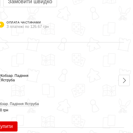
Замовити швидко
ОПЛАТА ЧАСТИНАМИ
3 платежі по 126.67 грн
Раз
бзар. Падіння Яструба
Кобз
0 грн
380 г
65
Купити