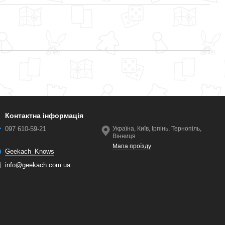
Контактна інформація
097 610-59-21
Україна, Київ, Ірпінь, Тернопіль,
Вінниця
Мапа проїзду
Geekach_Knows
info@geekach.com.ua