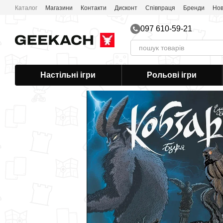
Перейти до основного контенту
Каталог
Магазини
Контакти
Дисконт
Співпраця
Бренди
Нов
Публічна оферта
097 610-59-21
Настільні ігри
Рольові ігри