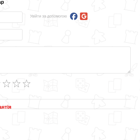
ар
Увійти за допомогою
антія