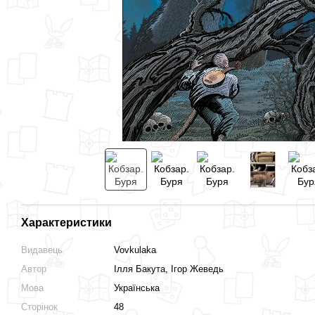
Характеристики
Видавець
Vovkulaka
Автор
Ілля Бакута, Ігор Жеведь
Мова
Українська
Сторінок
48