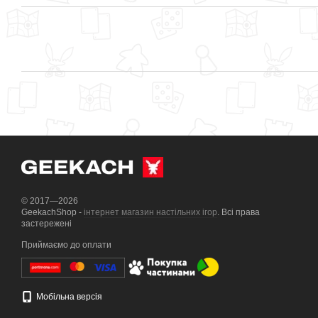
© 2017—2026
GeekachShop -
інтернет магазин настільних ігор
. Всі права
застережені
Приймаємо до оплати
Мобільна версія