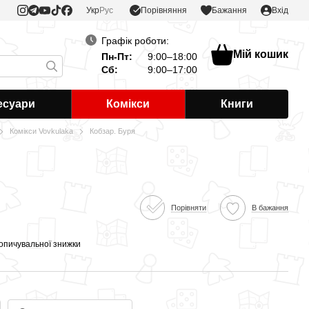
Порівняння
Укр
Рус
Бажання
Вхід
Графік роботи:
Мій кошик
Пн-Пт:
9:00–18:00
Сб:
9:00–17:00
есуари
Комікси
Книги
Комікси Vovkulaka
Кобзар. Буря
Порівняти
В бажання
опичувальної знижки