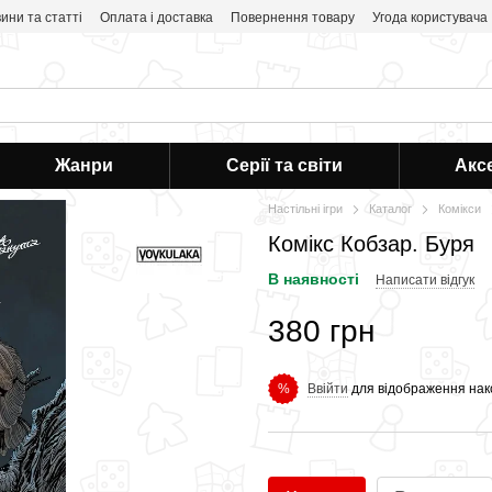
ини та статті
Оплата і доставка
Повернення товару
Угода користувача
Жанри
Серії та світи
Акс
Настільні ігри
Каталог
Комікси
Комікс Кобзар. Буря
В наявності
Написати відгук
380 грн
Ввійти
для відображення нак
%