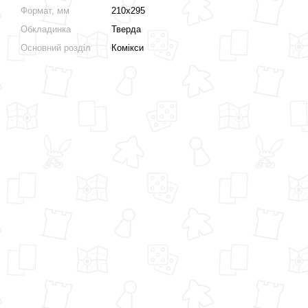
Формат, мм
210х295
Обкладинка
Тверда
Основний розділ
Комікси