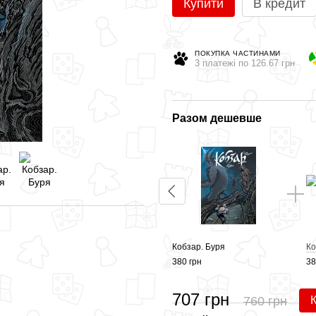
Купити
В кредит
ПОКУПКА ЧАСТИНАМИ
3 платежі по 126.67 грн
Разом дешевше
Кобзар. Буря
Ко
380 грн
38
707 грн
760 грн