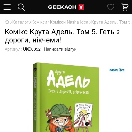
Каталог
Комікси
Комікси Nasha Idea
Крута Адель. Том 5.
Комікс Крута Адель. Том 5. Геть з
дороги, нікчеми!
Артикул:
UKC0052
Написати відгук