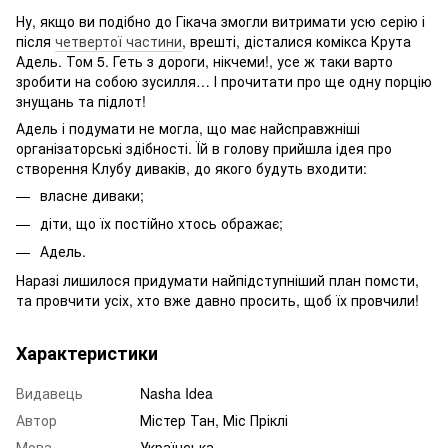
Ну, якщо ви подібно до Гікача змогли витримати усю серію і
після
четвертої частини
, врешті, дісталися комікса Крута
Адель. Том 5. Геть з дороги, нікчеми!, усе ж таки варто
зробити на собою зусилля… І прочитати про ще одну порцію
знущань та підлот!
Адель і подумати не могла, що має найсправжніші
організаторські здібності. Їй в голову прийшла ідея про
створення Клубу диваків, до якого будуть входити:
власне диваки;
діти, що їх постійно хтось ображає;
Адель.
Наразі лишилося придумати найпідступніший план помсти,
та провчити усіх, хто вже давно просить, щоб їх провчили!
Характеристики
Видавець
Nasha Idea
Автор
Містер Тан, Міс Пріклі
Мова
Українська