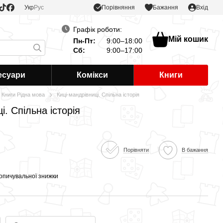
Порівняння
Укр
Рус
Бажання
Вхід
Графік роботи:
Мій кошик
Пн-Пт:
9:00–18:00
Сб:
9:00–17:00
есуари
Комікси
Книги
Книги Рідна мова
Киці-мандрівниці. Спільна історія
і. Спільна історія
Порівняти
В бажання
опичувальної знижки