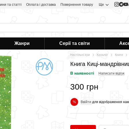
ини та статті
Оплата і доставка
Повернення товару
Ще
Жанри
Серії та світи
Акс
Настільні ігри
Каталог
Книги
Книга Киці-мандрівниц
В наявності
Написати відгук
300 грн
Ввійти
для відображення нак
%