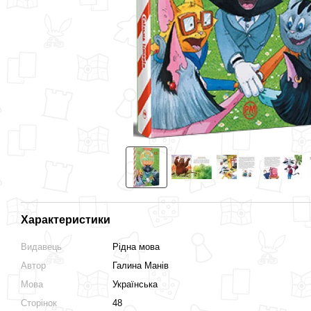
Разом дешевше
Характеристики
Киці-мандрівниці. Спільна
Киці-мандрівниці. На боці
Видавець
Рідна мова
історія
добра. Спецвипуск
Автор
Галина Манів
300 грн
250 грн
Мова
Українська
512 грн
Сторінок
48
550 грн
Купити