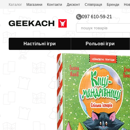
Перейти до основного контенту
Каталог
Магазини
Контакти
Дисконт
Співпраця
Бренди
Нов
097 610-59-21
Настільні ігри
Рольові ігри