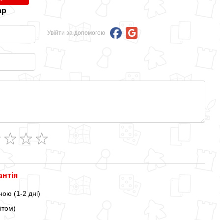
ар
Увійти за допомогою
антія
ою (1-2 дні)
ітом)