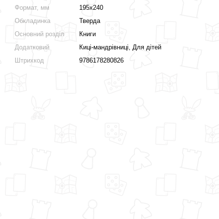
Формат, мм
195х240
Обкладинка
Тверда
Основний розділ
Книги
Додатковий
Киці-мандрівниці, Для дітей
Штрихкод
9786178280826