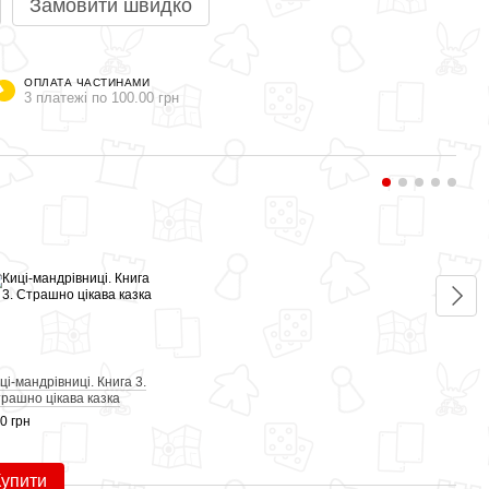
Замовити швидко
ОПЛАТА ЧАСТИНАМИ
3 платежі по 100.00 грн
Раз
ці-мандрівниці. Книга 3.
Киці-
рашно цікава казка
істор
0 грн
300 г
51
Купити