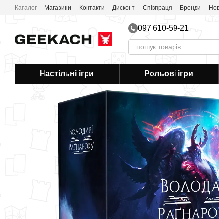
Перейти до основного контенту
Каталог
Магазини
Контакти
Дисконт
Співпраця
Бренди
Нов
097 610-59-21
Настільні ігри
Рольові ігри