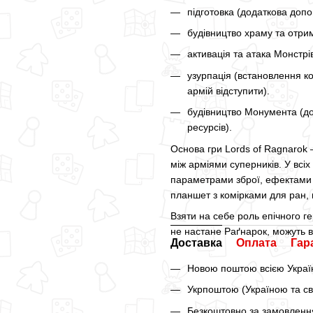
підготовка (додаткова допо
будівництво храму та отри
активація та атака Монстрі
узурпація (встановлення 
армій відступити).
будівництво Монумента (до
ресурсів).
Основа гри Lords of Ragnarok 
між арміями суперників. У всі
параметрами зброї, ефектами
планшет з комірками для ран,
Взяти на себе роль епічного г
не настане Раґнарок, можуть ві
Доставка
Оплата
Гар
Новою поштою всією Україн
Укрпоштою (Україною та св
Безкоштовно за замовлення