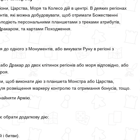
іони, Царства, Моря та Колесо дій в центрі. В деяких регіонах
тів, які можна добудовувати, щоб отримати Божественні
володіють персональними планшетами з треками атрибутів,
 Дракаром, та картами Походження.
до одного з Монументів, або викувати Руну в регіоні з
бо Дракар до двох клітинок регіонів або моря відповідно, або
роя.
и, щоб виконати дію з планшета Монстра або Царства,
для розміщення маркеру контролю та отримання бонусів, тощо.
найняти Армію.
яє обрати додаткову дію:
 і битви).