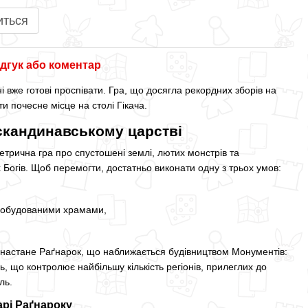
иться
дгук або коментар
і вже готові проспівати. Гра, що досягла рекордних зборів на
 почесне місце на столі Гікача.
 скандинавському царстві
рична гра про спустошені землі, лютих монстрів та
Богів. Щоб перемогти, достатньо виконати одну з трьох умов:
 побудованими храмами,
 настане Раґнарок, що наближається будівництвом Монументів:
ь, що контролює найбільшу кількість регіонів, прилеглих до
ль.
арі Раґнароку