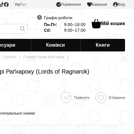
Порівняння
Укр
Рус
Бажання
Вхід
Графік роботи:
Мій кошик
Пн-Пт:
9:00–18:00
Сб:
9:00–17:00
есуари
Комікси
Книги
Стратегії
Стратегії Ігрова майстерня
і Раґнароку (Lords of Ragnarok)
Порівняти
В бажання
опичувальної знижки