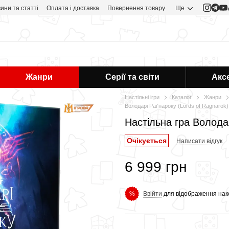
ини та статті
Оплата і доставка
Повернення товару
Ще
Жанри
Серії та світи
Акс
Настільні ігри
Каталог
Жанри
Володарі Раґнароку (Lords of Ragnarok)
Настільна гра Володар
Очікується
Написати відгук
6 999 грн
Ввійти
для відображення нак
%