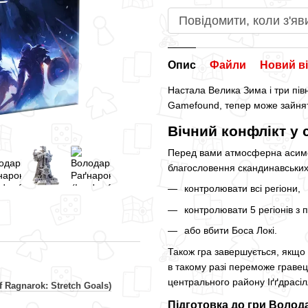
Повідомити, коли з'яв
Опис
Файли
Новий ві
Настала Велика Зима і три півн
Gamefound, тепер може зайняти
Вічний конфлікт у
Перед вами атмосферна асимет
благословення скандинавських 
контролювати всі регіони,
контролювати 5 регіонів з
або вбити Боса Локі.
Також гра завершується, якщо
в такому разі переможе гравец
центрального району Іґґдрасіл
 Ragnarok: Stretch Goals)
Підготовка до гри Волод