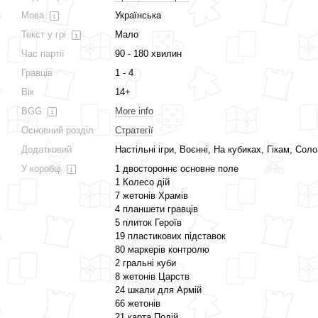
Мова
Українська
Текст у грі
Мало
Час партії
90 - 180 хвилин
Гравців
1 - 4
Вік
14+
BGG
More info
Основний розділ
Стратегії
Додатковий
Настільні ігри, Воєнні, На кубиках, Гікам, Соло
У коробці
1 двостороннє основне поле
1 Колесо дій
7 жетонів Храмів
4 планшети гравців
5 плиток Героїв
19 пластикових підставок
80 маркерів контролю
2 гральні куби
8 жетонів Царств
24 шкали для Армій
66 жетонів
21 карта Подій