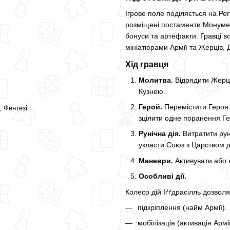
Ігрове поле поділяється на Рег
розміщені постаменти Монумен
бонуси та артефакти. Гравці 
мініатюрами Армії та Жерців,
Хід гравця
Молитва.
Відрядити Жерця 
Кузнею.
Герой.
Перемістити Героя а
, Фентезі
зцілити одне поранення Ге
Рунічна дія.
Витратити рун
укласти Союз з Царством 
Маневри.
Активувати або 
Особливі дії.
Колесо дій Іґґдрасілль дозвол
підкріплення (найм Армії).
мобілізація (активація Армій