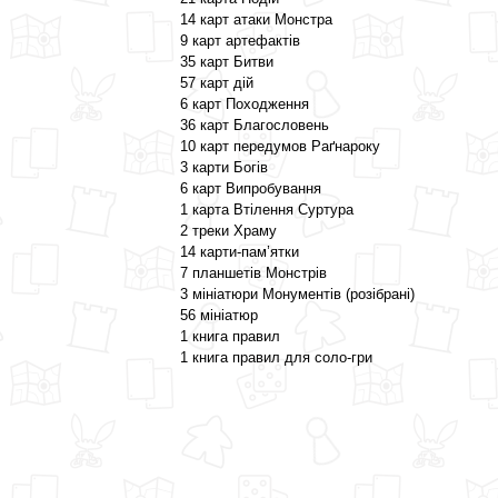
14 карт атаки Монстра
9 карт артефактів
35 карт Битви
57 карт дій
6 карт Походження
36 карт Благословень
10 карт передумов Раґнароку
3 карти Богів
6 карт Випробування
1 карта Втілення Суртура
2 треки Храму
14 карти-пам’ятки
7 планшетів Монстрів
3 мініатюри Монументів (розібрані)
56 мініатюр
1 книга правил
1 книга правил для соло-гри