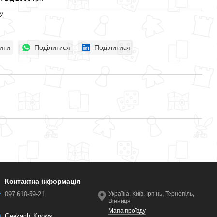
у
ити
Поділитися
Поділитися
Контактна інформація
097 610-59-21
Україна, Київ, Ірпінь, Тернопіль,
Вінниця
Мапа проїзду
Geekach_Knows