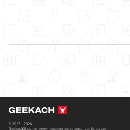
© 2017—2026
GeekachShop -
інтернет магазин настільних ігор
. Всі права