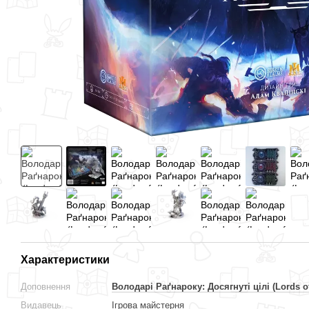
Характеристики
Доповнення
Володарі Раґнароку: Досягнуті цілі (Lords of
Видавець
Ігрова майстерня