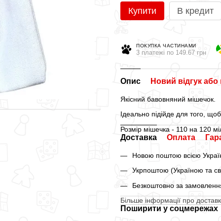
Купити
В кредит
ПОКУПКА ЧАСТИНАМИ
3 платежі по 149.67 грн
Опис
Новий відгук або
Якісний бавовняний мішечок.
Ідеально підійде для того, щоб
Розмір мішечка - 110 на 120 мі
Доставка
Оплата
Гар
Новою поштою всією Україн
Укрпоштою (Україною та св
Безкоштовно за замовлення
Більше інформації про доставк
Поширити у соцмережах