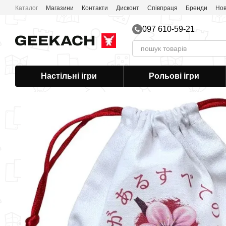
Перейти до основного контенту
Каталог
Магазини
Контакти
Дисконт
Співпраця
Бренди
Нов
097 610-59-21
Настільні ігри
Рольові ігри