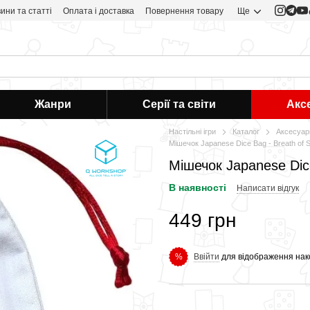
ини та статті
Оплата і доставка
Повернення товару
Ще
Жанри
Серії та світи
Акс
Настільні ігри
Каталог
Аксесуар
Мішечок Japanese Dice Bag - Breath of S
Мішечок Japanese Dice
В наявності
Написати відгук
449 грн
Ввійти
для відображення нак
%