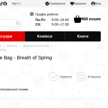
Порівняння
Укр
Рус
Бажання
Вхід
Графік роботи:
Мій кошик
Пн-Пт:
9:00–18:00
Сб:
9:00–17:00
есуари
Комікси
Книги
и
Мішечки
Мішечки Q-Workshop
pring
 Bag - Breath of Spring
Порівняти
В бажання
опичувальної знижки