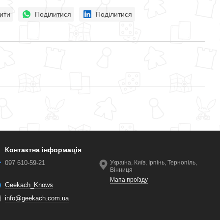
ити
Поділитися
Поділитися
Контактна інформація
097 610-59-21
Україна, Київ, Ірпінь, Тернопіль,
Вінниця
Мапа проїзду
Geekach_Knows
info@geekach.com.ua