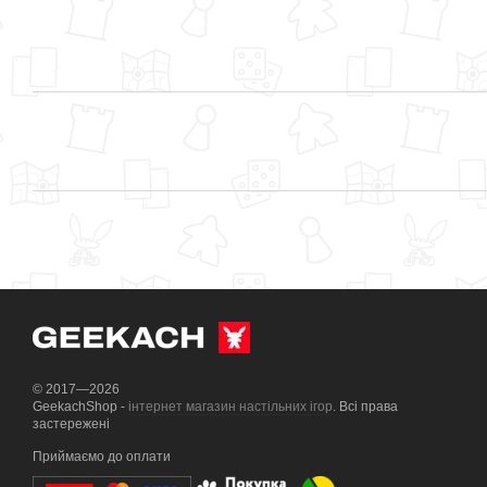
© 2017—2026
GeekachShop -
інтернет магазин настільних ігор
. Всі права
застережені
Приймаємо до оплати