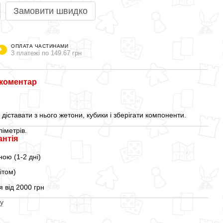
Замовити швидко
ОПЛАТА ЧАСТИНАМИ
3 платежі по 149.67 грн
 коментар
 діставати з нього жетони, кубики і зберігати компоненти.
ліметрів.
антія
ою (1-2 дні)
ітом)
 від 2000 грн
у