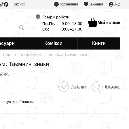
Порівняння
Укр
Рус
Бажання
Вхід
Графік роботи:
Мій кошик
Пн-Пт:
9:00–18:00
Сб:
9:00–17:00
есуари
Комікси
Книги
Творчі
Творчі IGAMES
Містеріум. Таємничі знаки
ум. Таємничі знаки
ідгуки
Порівняти
В бажання
опичувальної знижки