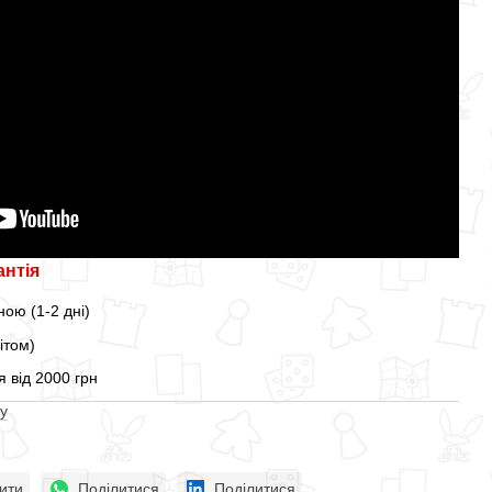
антія
ою (1-2 дні)
ітом)
 від 2000 грн
у
ити
Поділитися
Поділитися