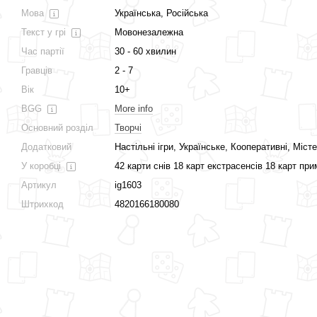
Мова
Українська, Російська
Текст у грі
Мовонезалежна
Час партії
30 - 60 хвилин
Гравців
2 - 7
Вік
10+
BGG
More info
Основний розділ
Творчі
Додатковий
Настільні ігри, Українське, Кооперативні, Місте
У коробці
42 карти снів 18 карт екстрасенсів 18 карт пр
Артикул
ig1603
Штрихкод
4820166180080