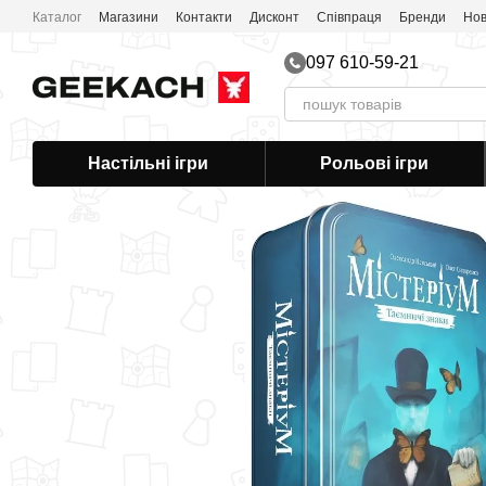
Перейти до основного контенту
Каталог
Магазини
Контакти
Дисконт
Співпраця
Бренди
Нов
097 610-59-21
Настільні ігри
Рольові ігри