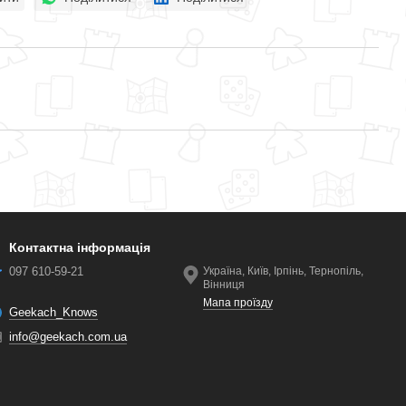
Контактна інформація
097 610-59-21
Україна, Київ, Ірпінь, Тернопіль,
Вінниця
Мапа проїзду
Geekach_Knows
info@geekach.com.ua