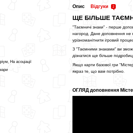
Опис
Відгуки
2
ЩЕ БІЛЬШЕ ТАЄМ
"Таємничі знаки" - перше допо
нагород. Дане доповнення не п
урізноманітнити ігровий процес
З "Таємними знаками" ви змож
дізнатися ще більше подробиц
ріум, На асоціації
Якщо карти базової гри "Місте
имари
якраз те, що вам потрібно.
ОГЛЯД доповнення Містер