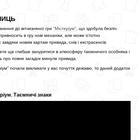
НИЦЬ
внення до вітчизняної гри
"Містеріум"
, що здобула безліч
ривносить в гру нові механіки, але може істотно
 завдяки новим картам привида, снів і екстрасенсів.
ете ще глибше зануритися в атмосферу таємничого особняка і
ь про повне загадок минуле привида.
ріум" почали викликати у вас почуття дежавю, то даний додаток
іум. Таємничі знаки