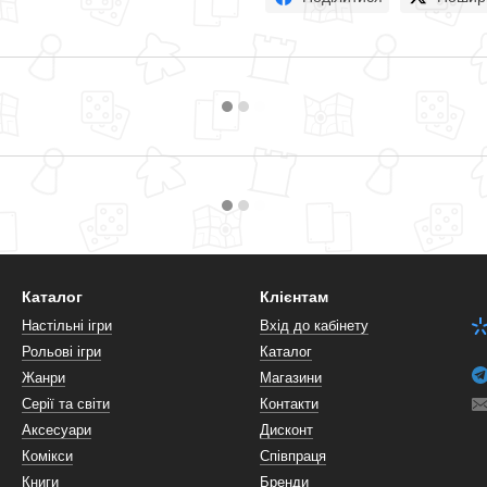
Каталог
Клієнтам
Настільні ігри
Вхід до кабінету
Рольові ігри
Каталог
Жанри
Магазини
Серії та світи
Контакти
Аксесуари
Дисконт
Комікси
Співпраця
Книги
Бренди