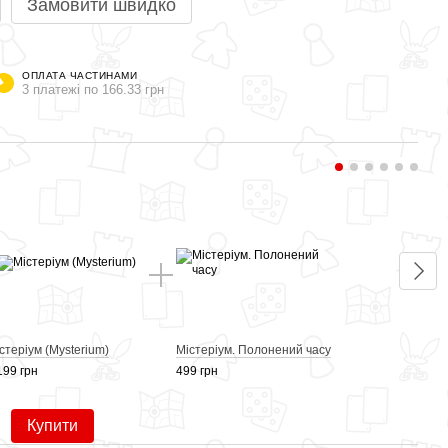
Замовити швидко
ОПЛАТА ЧАСТИНАМИ
3 платежі по 166.33 грн
Раз
стеріум (Mysterium)
Містеріум. Полонений часу
Місте
199 грн
499 грн
499 г
Купити
1 