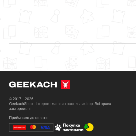
© 2017—2026
GeekachShop -
інтернет магазин настільних ігор
. Всі права
застережені
Приймаємо до оплати