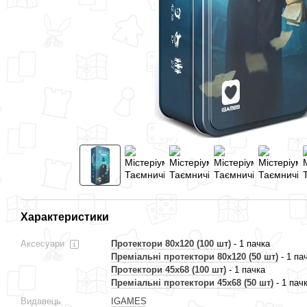
Разом дешевше
Містеріум.
Хижа Планета
Містеріум
Характеристики
Таємничі знаки
(Not Alone).
(Mysterium)
Картонна
499 грн
1 199 грн
Аксесуари
Протектори 80x120 (100 шт)
- 1 пачка
коробка
Преміальні протектори 80x120 (50 шт)
- 1 па
999 грн
Протектори 45x68 (100 шт)
- 1 пачка
Преміальні протектори 45x68 (50 шт)
- 1 пач
3 164 грн
3 595 грн
Купити
Видавець
IGAMES