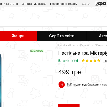
ини та статті
Оплата і доставка
Повернення товару
Ще
Жанри
Серії та світи
Акс
Настільні ігри
Каталог
Жанри
Настільна гра Містері
В наявності
2 в
499 грн
Ввійти
для відображення нак
%