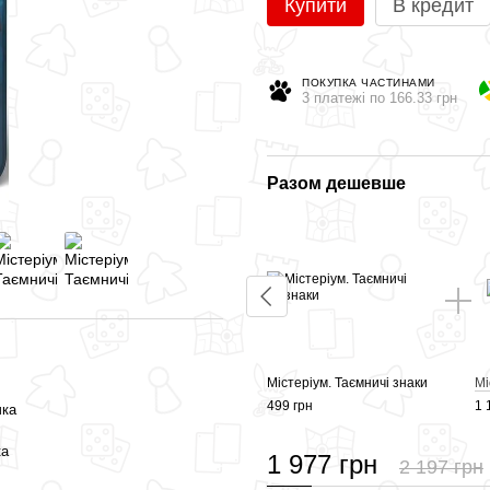
Купити
В кредит
ПОКУПКА ЧАСТИНАМИ
3 платежі по 166.33 грн
Разом дешевше
Містеріум.
Містеріум.
Полонений часу
Прихований
мотив
499 грн
Містеріум. Таємничі знаки
Мі
399 грн
499 грн
1 
чка
ка
1 977 грн
2 197 грн