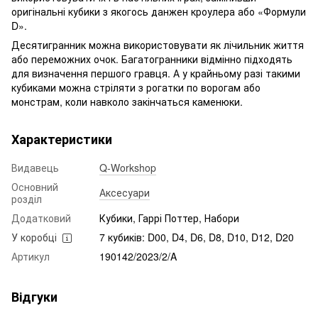
оригінальні кубики з якогось данжен кроулера або «Формули
D».
Десятигранник можна використовувати як лічильник життя
або переможних очок. Багатогранники відмінно підходять
для визначення першого гравця. А у крайньому разі такими
кубиками можна стріляти з рогатки по ворогам або
монстрам, коли навколо закінчаться каменюки.
Характеристики
Видавець
Q-Workshop
Основний
Аксесуари
розділ
Додатковий
Кубики, Гаррі Поттер, Набори
У коробці
7 кубиків: D00, D4, D6, D8, D10, D12, D20
Артикул
190142/2023/2/A
Відгуки