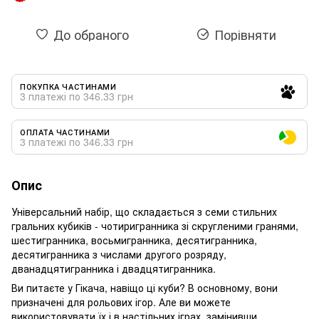
До обраного
Порівняти
ПОКУПКА ЧАСТИНАМИ
3 платежі по 346.33 грн
ОПЛАТА ЧАСТИНАМИ
3 платежі по 346.33 грн
Опис
Універсальний набір, що складається з семи стильних
гральних кубиків - чотиригранника зі скругленими гранями,
шестигранника, восьмигранника, десятигранника,
десятигранника з числами другого розряду,
дванадцятигранника і двадцятигранника.
Ви питаєте у Гікача, навіщо ці куби? В основному, вони
призначені для рольових ігор. Але ви можете
використовувати їх і в настільних іграх, замінивши