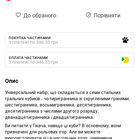
До обраного
Порівняти
ПОКУПКА ЧАСТИНАМИ
3 платежі по 346.33 грн
ОПЛАТА ЧАСТИНАМИ
3 платежі по 346.33 грн
Опис
Універсальний набір, що складається з семи стильних
гральних кубиків - чотиригранника зі скругленими гранями,
шестигранника, восьмигранника, десятигранника,
десятигранника з числами другого розряду,
дванадцятигранника і двадцятигранника.
Ви питаєте у Гікача, навіщо ці куби? В основному, вони
призначені для рольових ігор. Але ви можете
використовувати їх і в настільних іграх, замінивши