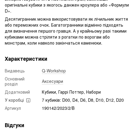
оригінальні кубики з якогось данжен кроулера або «Формули
D».
Десятигранник можна використовувати як лічильник життя
або переможних очок. Багатогранники відмінно підходять
для визначення першого гравця. А у крайньому разі такими
кубиками можна стріляти з рогатки по ворогам або
монстрам, коли навколо закінчаться каменюки.
Характеристики
Видавець
Q-Workshop
Основний
Аксесуари
розділ
Додатковий
Кубики, Гаррі Поттер, Набори
У коробці
7 кубиків: D00, D4, D6, D8, D10, D12, D20
Артикул
190142/2023/2/B
Відгуки