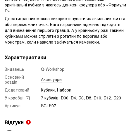
оригінальні кубики з якогось данжен кроулера або «Формули
D».
Десятигранник можна використовувати як лічильник життя
або переможних очок. Багатогранники відмінно підходять
для визначення першого гравця. А у крайньому разі такими
кубиками можна стріляти з рогатки по ворогам або
монстрам, коли навколо закінчаться каменюки.
Характеристики
Видавець
Q-Workshop
Основний
Аксесуари
розділ
Додатковий
Кубики, Набори
У коробці
7 кубиків: D00, D4, D6, D8, D10, D12, D20
Артикул
SCLE07
Відгуки
1