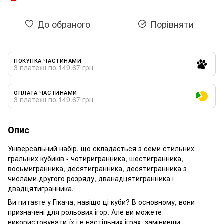
До обраного
Порівняти
ПОКУПКА ЧАСТИНАМИ
3 платежі по 149.67 грн
ОПЛАТА ЧАСТИНАМИ
3 платежі по 149.67 грн
Опис
Універсальний набір, що складається з семи стильних
гральних кубиків - чотиригранника, шестигранника,
восьмигранника, десятигранника, десятигранника з
числами другого розряду, дванадцятигранника і
двадцятигранника.
Ви питаєте у Гікача, навіщо ці куби? В основному, вони
призначені для рольових ігор. Але ви можете
використовувати їх і в настільних іграх, замінивши