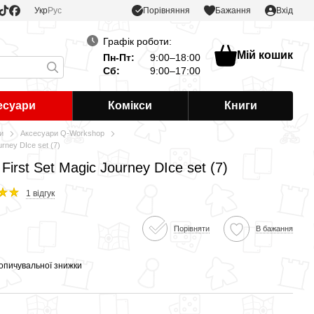
Порівняння
Укр
Рус
Бажання
Вхід
Графік роботи:
Мій кошик
Пн-Пт:
9:00–18:00
Сб:
9:00–17:00
есуари
Комікси
Книги
и
Аксесуари Q-Workshop
urney DIce set (7)
First Set Magic Journey DIce set (7)
1 відгук
Порівняти
В бажання
опичувальної знижки