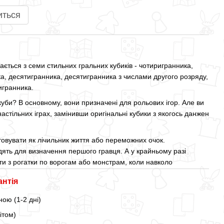
иться
ається з семи стильних гральних кубиків - чотиригранника,
а, десятигранника, десятигранника з числами другого розряду,
игранника.
 куби? В основному, вони призначені для рольових ігор. Але ви
настільних іграх, замінивши оригінальні кубики з якогось данжен
овувати як лічильник життя або переможних очок.
дять для визначення першого гравця. А у крайньому разі
ти з рогатки по ворогам або монстрам, коли навколо
антія
ою (1-2 дні)
ітом)