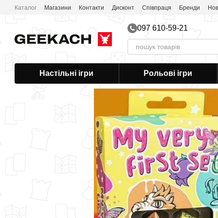
Перейти до основного контенту
Каталог
Магазини
Контакти
Дисконт
Співпраця
Бренди
Нов
097 610-59-21
Настільні ігри
Рольові ігри