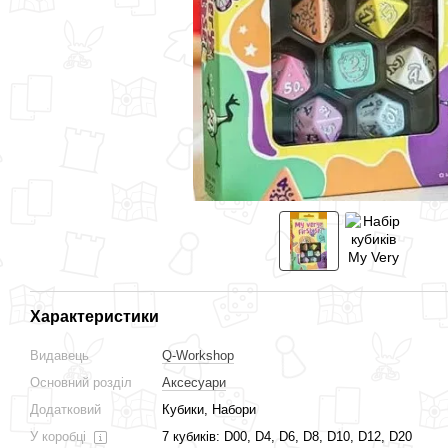
Характеристики
Видавець
Q-Workshop
Основний розділ
Аксесуари
Додатковий
Кубики, Набори
У коробці
7 кубиків: D00, D4, D6, D8, D10, D12, D20