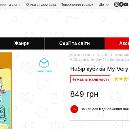
ини та статті
Оплата і доставка
Повернення товару
Ще
Жанри
Серії та світи
Акс
Настільні ігри
Каталог
Аксесуар
Набір кубиків My Very First Set Magic Jo
Набір кубиків My Very 
Немає в наявності
849 грн
Ввійти
для відображення нак
%