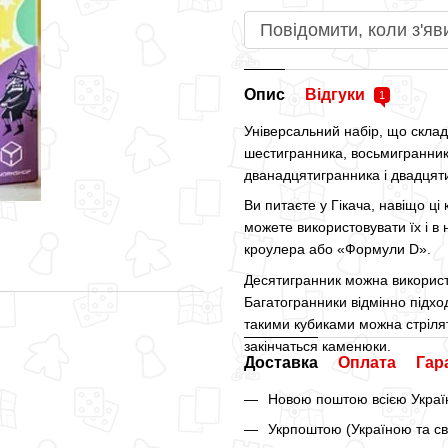
Повідомити, коли з'яв
Опис
Відгуки
1
Універсальний набір, що склад
шестигранника, восьмигранник
дванадцятигранника і двадцят
Ви питаєте у Гікача, навіщо ці
можете використовувати їх і в 
кроулера або «Формули D».
Десятигранник можна використ
Багатогранники відмінно підхо
такими кубиками можна стріля
закінчаться каменюки.
Доставка
Оплата
Гар
Новою поштою всією Україн
Укрпоштою (Україною та св