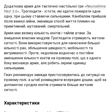
Додаткова армія для тактичної настільної гри «
Neuroshima
Hex! 3.0
». Троглодити - істоти, які здатні пожирати одна
одну, при цьому ставаючи сильнішими. Канібалізм прийшов
після важкої війни, змінивши спосіб життя племен на
примітивний, мутований, смертельний.
Армія має велику кількість юнітів і тайлів атаки. За
знищення власних модулів Троглодити отримують жетони
ситості. Вони використовуються для нанесення більшої
кількості ран, збільшення швидкості, мобільності та
витривалості. Проте, недоліком водночас є постійне
зменшення кількості юнітів на ігровому полі, що з одного
боку виснажує арміє, але робить окремі одиниці
сильнішими.
Гікач рекомендує завжди пристосовуватись до ситуації на
ігровому полі, а штаб розміщувати всередині дошки, щоб за
допомогою сусідніх юнітів отримати більше жетонів
ситості.
Характеристики