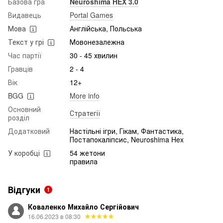
Базова гра
Neuroshima HEX 3.0
Видавець
Portal Games
Мова
Англійська, Польська
Текст у грі
Мовонезалежна
Час партії
30 - 45 хвилин
Гравців
2 - 4
Вік
12+
BGG
More info
Основний
Стратегії
розділ
Додатковий
Настільні ігри, Гікам, Фантастика,
Постапокаліпсис, Neuroshima Hex
У коробці
54 жетони
правила
Відгуки
1
Коваленко Михайло Сергійович
16.06.2023 в 08:30