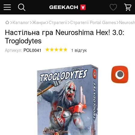
Каталог
Жанри
Стратегії
Стратегії Portal Games
Neurosh
Настільна гра Neuroshima Hex! 3.0:
Troglodytes
Артикул:
POL0041
1 відгук