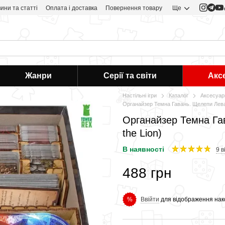
ини та статті
Оплата і доставка
Повернення товару
Ще
Жанри
Серії та світи
Акс
Настільні ігри
Каталог
Аксесуар
Органайзер Темна Гавань. Щелепи Лева 
Органайзер Темна Га
the Lion)
В наявності
9 в
488 грн
Ввійти
для відображення нак
%