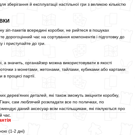
для зберігання й експлуатації настільної гри з великою кількістю
ОВКИ
у зіп-пакетів всередині коробки, не рийтеся в пошуках
те дорогоцінний час на сортування компонентів і підготовку до
у і приступайте до гри.
ні, а значить, органайзер можна використовувати в якості
 лоточки з монетами, жетонами, тайлами, кубиками або картами
и в процесі партії.
них дерев'яних деталей, які також зможуть зміцнити коробку,
Гікач, сам люблячий розкладати все по поличках, по
екомендує даний аксесуар всім настільщикам, які піклуються про
й час.
антія
ою (1-2 дні)