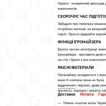
Україні - незамінний аксесуар 
компонентів.
СКОРОЧУЄ ЧАС ПІДГОТ
Забудьте про пекельну мішанин
потрібних жетонів, не витрачай
партії. Просто відкрийте коробк
ФУНКЦІЇ ІГРОНАЙЗЕРА
Багато частин конструкції знім
ігронайзера - виставити деякі
на стіл і брати з них компонент
ЯКІСНІ МАТЕРІАЛИ
Органайзер складається з якіс
якою б хлипкою вона не була. 
відділеннях і відсіках, дуже р
зручність, порядок і цінують сві
Доставка
Оплата
Гар
Новою поштою всією Україн