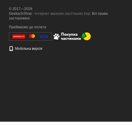
© 2017—2026
GeekachShop -
інтернет магазин настільних ігор
. Всі права
застережені
Приймаємо до оплати
Мобільна версія