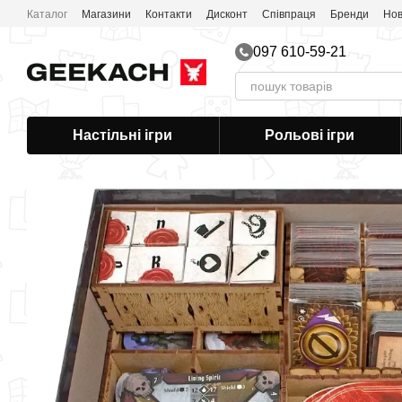
Перейти до основного контенту
Каталог
Магазини
Контакти
Дисконт
Співпраця
Бренди
Нов
097 610-59-21
Настільні ігри
Рольові ігри