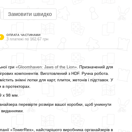
Замовити швидко
ОПЛАТА ЧАСТИНАМИ
3 платежі по 162.67 грн
ьної гри
«Gloomhaven: Jaws of the Lion»
. Призначений для
ігрових компонентів. Виготовлений з HDF. Ручна робота.
стить знімні лотки для карт, плиток, жетонів і підставок. У
 в протекторах.
9 х 98 мм.
айзера перевірте розміри вашої коробки, щоб уникнути
а виданнями.
панії «TowerRex», найстарішого виробника органайзерів в