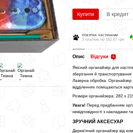
Купити
В кредит
ПОКУПКА ЧАСТИНАМИ
3 платежі по 162.67 грн
Опис
Відгуки
9
Якісний органайзер для настіл
зберігання й транспортування 
Лазерна обробка. Органайзер мі
відділеннях поміщаються карти
Розміри органайзера: 282 х 21
Увага!
Перед придбанням орган
невідповідності з накладами т
ЗРУЧНИЙ АКСЕСУАР
Дерев'яний органайзер від ком