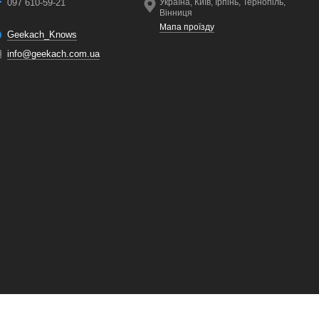
097 610-59-21
Україна, Київ, Ірпінь, Тернопіль,
Вінниця
Мапа проїзду
Geekach_Knows
info@geekach.com.ua