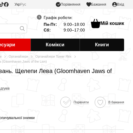
Порівняння
Укр
Рус
Бажання
Вхід
Графік роботи:
Мій кошик
Пн-Пт:
9:00–18:00
Сб:
9:00–17:00
есуари
Комікси
Книги
и
Органайзери
Органайзери Tower Rex
(Gloomhaven Jaws of the Lion)
вань. Щелепи Лева (Gloomhaven Jaws of
ідгуків
Порівняти
В бажання
опичувальної знижки