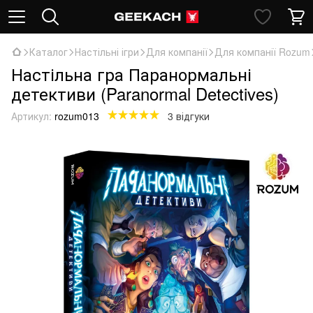
Каталог
Настільні ігри
Для компанії
Для компанії Rozum
Настільна гра Паранормальні
детективи (Paranormal Detectives)
Артикул:
rozum013
3 відгуки