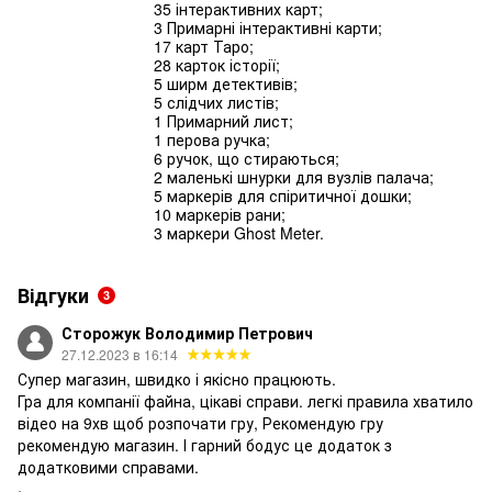
35 інтерактивних карт;
3 Примарні інтерактивні карти;
17 карт Таро;
28 карток історії;
5 ширм детективів;
5 слідчих листів;
1 Примарний лист;
1 перова ручка;
6 ручок, що стираються;
2 маленькі шнурки для вузлів палача;
5 маркерів для спіритичної дошки;
10 маркерів рани;
3 маркери Ghost Meter.
Відгуки
3
Сторожук Володимир Петрович
27.12.2023 в 16:14
Супер магазин, швидко і якісно працюють.
Гра для компанії файна, цікаві справи. легкі правила хватило
відео на 9хв щоб розпочати гру, Рекомендую гру
рекомендую магазин. І гарний бодус це додаток з
додатковими справами.