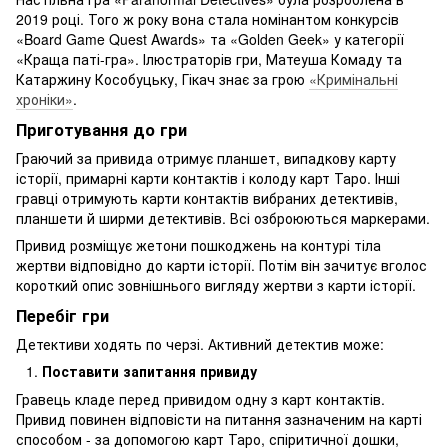
2019 році. Того ж року вона стала номінантом конкурсів
«Board Game Quest Awards» та «Golden Geek» у категорії
«Краща паті-гра». Ілюстраторів гри, Матеуша Комаду та
Катаржину Кособуцьку, Гікач знає за грою
«Кримінальні
хроніки»
.
Приготування до гри
Граючий за привида отримує планшет, випадкову карту
історії, примарні карти контактів і колоду карт Таро. Інші
гравці отримують карти контактів вибраних детективів,
планшети й ширми детективів. Всі озброюються маркерами.
Привид розміщує жетони пошкоджень на контурі тіла
жертви відповідно до карти історії. Потім він зачитує вголос
короткий опис зовнішнього вигляду жертви з карти історії.
Перебіг гри
Детективи ходять по черзі. Активний детектив може:
Поставити запитання привиду
Гравець кладе перед привидом одну з карт контактів.
Привид повинен відповісти на питання зазначеним на карті
способом - за допомогою карт Таро, спіритичної дошки,