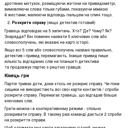
дротяних мотузок, розміщуючи жетони на привидометрі,
вимовляючи слова тільки губами, показуючи мімікою
й жестами, малюючи відповідь пальцем на спині тощо.
Розкрити справу
(якщо детектив готовий)
Гравець відповідає на 5 запитань. Хто? Де? Чому? Як?
Знаряддя? Він повинен назвати 5 ключових слів або
словосполучень, які вказані на карті історії.
Якщо всі 5 слів або словосполучень названі правильно,
детектив і привид перемагають. Інакше привид пише
кількість відгаданих слів на планшеті детектива
та продовжує партію з рештою гравців.
Кінець гри
Партія триває доти, доки хтось не розкриє справу. Чи поки
сищики не використають всі свої карти контактів / спроби
розкрити справу. Перемагає гравець, що відгадав більше
ключових слів.
Грати можна і в кооперативному режимі - спільно
розкривати справу. В такому разі команді дається 2 спроби
на розкриття справи.
Щоб отримати інші карти загадкових історій, можна