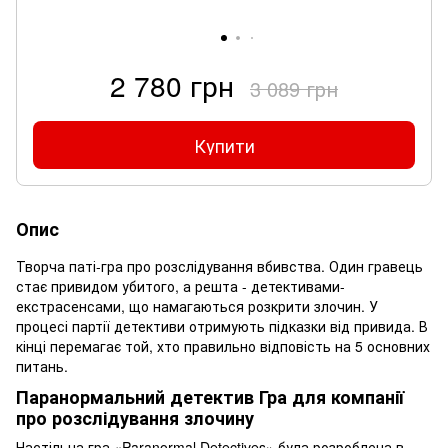
2 780 грн
3 089 грн
Купити
Опис
Творча паті-гра про розслідування вбивства. Один гравець
стає привидом убитого, а решта - детективами-
екстрасенсами, що намагаються розкрити злочин. У
процесі партії детективи отримують підказки від привида. В
кінці перемагає той, хто правильно відповість на 5 основних
питань.
Паранормальний детектив Гра для компанії
про розслідування злочину
Настільна гра «Paranormal Detectives» була розроблена в