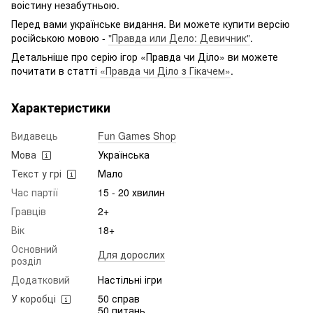
воістину незабутньою.
Перед вами українське видання. Ви можете купити версію
російською мовою -
"Правда или Дело: Девичник"
.
Детальніше про серію ігор «Правда чи Діло» ви можете
почитати в статті
«Правда чи Діло з Гікачем»
.
Характеристики
Видавець
Fun Games Shop
Мова
Українська
Текст у грі
Мало
Час партії
15 - 20 хвилин
Гравців
2+
Вік
18+
Основний
Для дорослих
розділ
Додатковий
Настільні ігри
У коробці
50 справ
50 питань