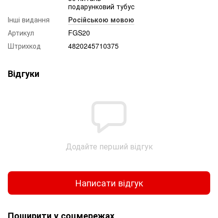
подарунковий тубус
Інші видання
Російською мовою
Артикул
FGS20
Штрихкод
4820245710375
Відгуки
Додайте перший відгук
Написати відгук
Поширити у соцмережах