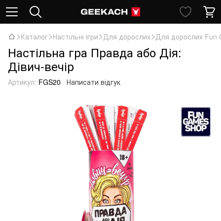
Каталог
Настільні ігри
Для дорослих
Для дорослих Fun
Настільна гра Правда або Дія:
Дівич-вечір
Артикул:
FGS20
Написати відгук