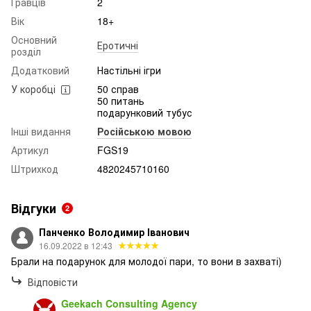
Гравців
2
Вік
18+
Основний
Еротичні
розділ
Додатковий
Настільні ігри
У коробці
50 справ
50 питань
подарунковий тубус
Інші видання
Російською мовою
Артикул
FGS19
Штрихкод
4820245710160
Відгуки
2
Панченко Володимир Іванович
16.09.2022 в 12:43
Брали на подарунок для молодої пари, то вони в захваті)
Відповісти
Geekach Consulting Agency