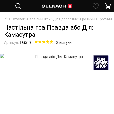
Каталог
Настільні ігри
Для дорослих
Еротичні
Еротичні
Настільна гра Правда або Дія:
Камасутра
Артикул:
FGS19
2 відгуки