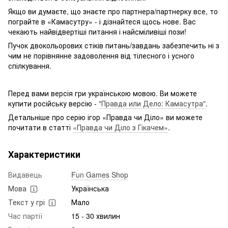
Якщо ви думаєте, що знаєте про партнера/партнерку все, то
пограйте в «Камасутру» - і дізнайтеся щось нове. Вас
чекають найвідвертіші питання і найсміливіші пози!
Пучок двокольорових стіків питань/завдань забезпечить ні з
чим не порівнянне задоволення від тілесного і усного
спілкування.
Перед вами версія гри українською мовою. Ви можете
купити російську версію -
"Правда или Дело: Камасутра"
.
Детальніше про серію ігор «Правда чи Діло» ви можете
почитати в статті
«Правда чи Діло з Гікачем»
.
Характеристики
Видавець
Fun Games Shop
Мова
Українська
Текст у грі
Мало
Час партії
15 - 30 хвилин