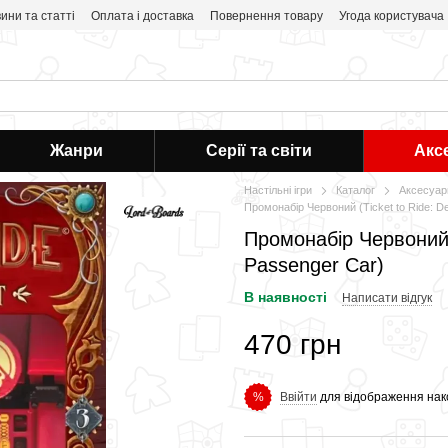
ини та статті
Оплата і доставка
Повернення товару
Угода користувача
Жанри
Серії та світи
Акс
Настільні ігри
Каталог
Аксесуар
Промонабір Червоний (Ticket to Ride: De
Промонабір Червоний (
Passenger Car)
В наявності
Написати відгук
470 грн
Ввійти
для відображення нак
%