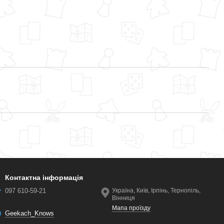
Контактна інформація
097 610-59-21
Україна, Київ, Ірпінь, Тернопіль,
Вінниця
Мапа проїзду
Geekach_Knows