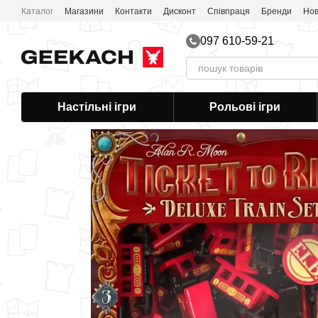
Перейти до основного контенту
Каталог
Магазини
Контакти
Дисконт
Співпраця
Бренди
Нов
Публічна оферта
097 610-59-21
Настільні ігри
Рольові ігри