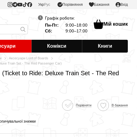
Порівняння
Укр
Рус
Бажання
Вхід
Графік роботи:
Мій кошик
Пн-Пт:
9:00–18:00
Сб:
9:00–17:00
есуари
Комікси
Книги
и
Аксесуари Lord of Boards
luxe Train Set - The Red Passenger Car)
Ticket to Ride: Deluxe Train Set - The Red
Порівняти
В бажання
опичувальної знижки