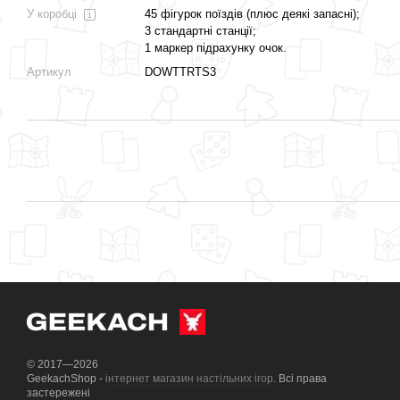
У коробці
45 фігурок поїздів (плюс деякі запасні);
3 стандартні станції;
1 маркер підрахунку очок.
Артикул
DOWTTRTS3
© 2017—2026
GeekachShop -
інтернет магазин настільних ігор
. Всі права
застережені