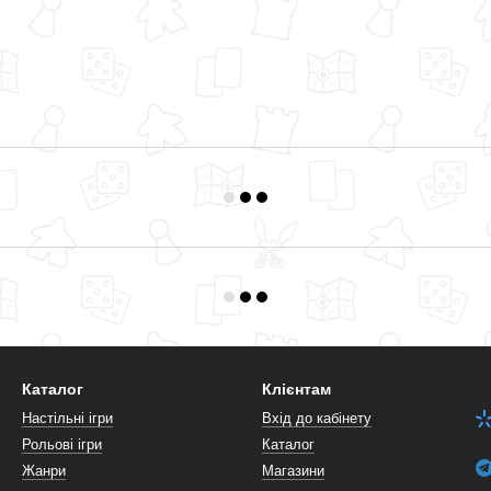
Каталог
Клієнтам
Настільні ігри
Вхід до кабінету
Рольові ігри
Каталог
Жанри
Магазини