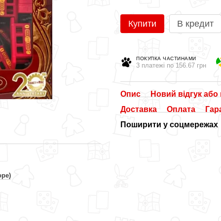
Купити
В кредит
ПОКУПКА ЧАСТИНАМИ
3 платежі по 156.67 грн
Опис
Новий відгук або
Доставка
Оплата
Гар
Поширити у соцмережах
ope)