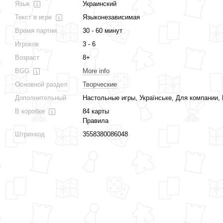
Язык
Украинский
1 528 грн
Текст в игре
Языконезависимая
1 698 грн
Купить
Время партии
30 - 60 минут
Игроков
3 - 6
Возраст
8+
BGG
More info
Основной раздел
Творческие
Дополнительный
Настольные игры, Українське, Для компании, 
В коробке
84 карты
Правила
Штрихкод
3558380086048