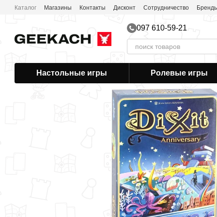
Перейти к основному контенту
Каталог
Магазины
Контакты
Дисконт
Сотрудничество
Бренд
097 610-59-21
Настольные игры
Ролевые игры