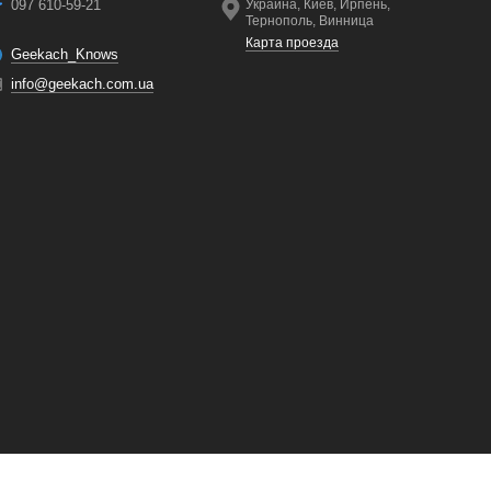
097 610-59-21
Украина, Киев, Ирпень,
Тернополь, Винница
Карта проезда
Geekach_Knows
info@geekach.com.ua