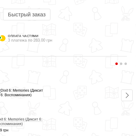
Быстрый заказ
ОПЛАТА ЧАСТЯМИ
3 платежа по 283.00 грн
Вме
xit 6: Memories (Диксит 6:
Dixit
споминания)
9: Ю
9 грн
849 г