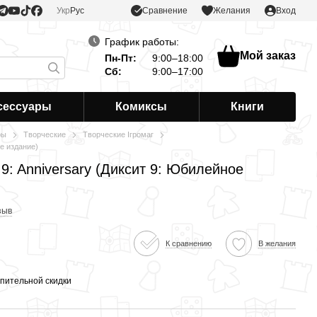
Сравнение
Укр
Рус
Желания
Вход
График работы:
Мой заказ
Пн-Пт:
9:00–18:00
Сб:
9:00–17:00
сессуары
Комиксы
Книги
ры
Творческие
Творческие Ігромаг
ое издание)
 9: Anniversary (Диксит 9: Юбилейное
зыв
К сравнению
В желания
пительной скидки