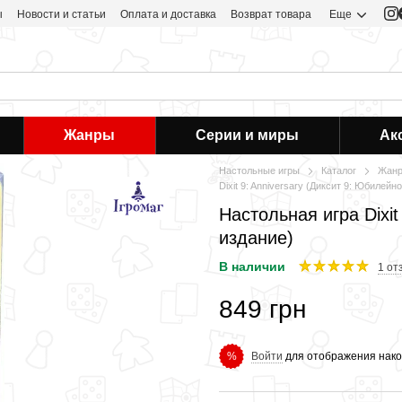
ы
Новости и статьи
Оплата и доставка
Возврат товара
Еще
Жанры
Серии и миры
Ак
Настольные игры
Каталог
Жан
Dixit 9: Anniversary (Диксит 9: Юбилейн
Настольная игра Dixit
издание)
В наличии
1 от
849 грн
Войти
для отображения нако
%