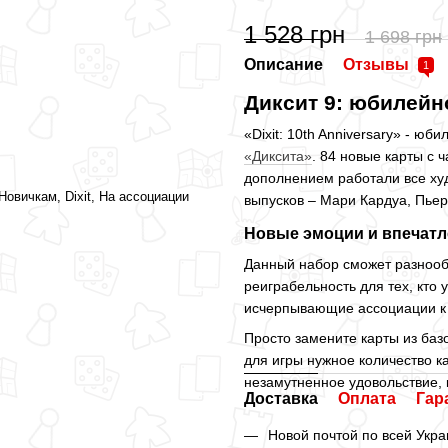
1 528 грн
1 698 грн
Описание
Отзывы
1
Диксит 9: юбилейн
«Dixit: 10th Anniversary» - ю
«Диксита»
. 84 новые карты с
дополнением работали все ху
Новичкам, Dixit, На ассоциации
выпусков – Мари Кардуа, Пьеро
Новые эмоции и впечатл
Данный набор сможет разнообр
реиграбельность для тех, кто 
исчерпывающие ассоциации к
Просто замените карты из баз
для игры нужное количество кар
незамутненное удовольствие, к
Доставка
Оплата
Гар
Новой почтой по всей Укра