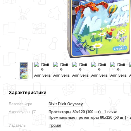
Вместе дешевле
Характеристики
Базовая игра
Dixit
Dixit Odyssey
Аксессуары
Протекторы 80x120 (100 шт)
- 1 пачка
Dixit 9: Anniversary (Диксит
Dixit 10: Mirrors (Диксит 10:
Премиальные протекторы 80x120 (50 шт)
- 
9: Юбилейное издание)
Зеркала)
Издатель
Ігромаг
849 грн
849 грн