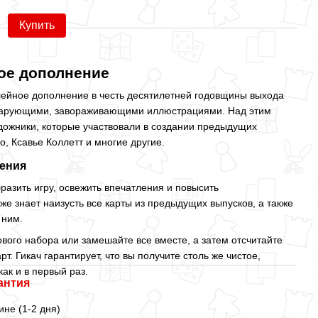
1 
Купить
ое дополнение
билейное дополнение в честь десятилетней годовщины выхода
 чарующими, завораживающими иллюстрациями. Над этим
дожники, которые участвовали в создании предыдущих
, Ксавье Коллетт и многие другие.
ения
азить игру, освежить впечатления и повысить
уже знает наизусть все карты из предыдущих выпусков, а также
 ним.
ового набора или замешайте все вместе, а затем отсчитайте
т. Гикач гарантирует, что вы получите столь же чистое,
ак и в первый раз.
антия
ине (1-2 дня)