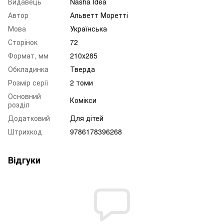
Видавець
Nasha Idea
Автор
Альветт Моретті
Мова
Українська
Сторінок
72
Формат, мм
210х285
Обкладинка
Тверда
Розмір серії
2 томи
Основний
Комікси
розділ
Додатковий
Для дітей
Штрихкод
9786178396268
Відгуки