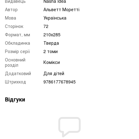
Видавець
Nasha Idea
Автор
Альветт Моретті
Мова
Українська
Сторінок
72
Формат, мм
210х285
Обкладинка
Тверда
Розмір серії
2 томи
Основний
Комікси
розділ
Додатковий
Для дітей
Штрихкод
9786177678945
Відгуки