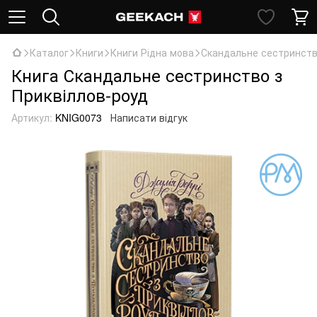
Каталог
Книги
Книги Рідна мова
Скандальне сестринств
Книга Скандальне сестринство з
Приквіллов-роуд
Артикул:
KNIG0073
Написати відгук