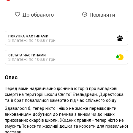
До обраного
Порівняти
ПОКУПКА ЧАСТИНАМИ
3 платежі по 106.67 грн
ОПЛАТА ЧАСТИНАМИ
3 платежі по 106.67 грн
Опис
Перед вами надзвичайно іронічна історія про випадкові
смерті на території школи Святої Етельдреди. Директорка
та її брат повалилися замертво під час спільного обіду.
Здавалося б, тепер ніхто і ніщо не зможе перешкодити
вихованицям добутися до печива з вином чи до інших
прихованих скарбів школи. Жодних правил - тепер ніхто не
змусить їх носити жахливі дошки та корсети для правильної
постави.