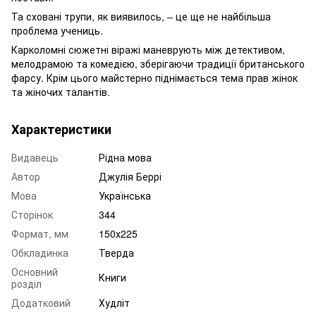
Та сховані трупи, як виявилось, – це ще не найбільша
проблема учениць.
Карколомні сюжетні віражі маневрують між детективом,
мелодрамою та комедією, зберігаючи традиції британського
фарсу. Крім цього майстерно піднімається тема прав жінок
та жіночих талантів.
Характеристики
Видавець
Рідна мова
Автор
Джулія Беррі
Мова
Українська
Сторінок
344
Формат, мм
150х225
Обкладинка
Тверда
Основний
Книги
розділ
Додатковий
Худліт