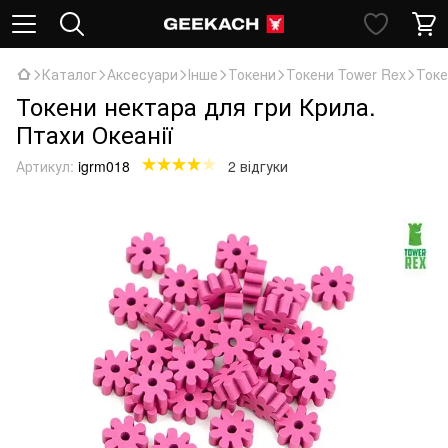
Каталог
Аксесуари
Інше
Токени
Токени Tower Rex
Токе
Токени нектара для гри Крила.
Птахи Океанії
Артикул:
igrm018
2 відгуки