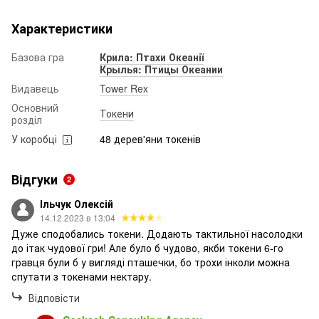
Характеристики
Базова гра
Крила: Птахи Океанії
Крылья: Птицы Океании
Видавець
Tower Rex
Основний
Токени
розділ
У коробці
48 дерев'яни токенів
Відгуки
2
Ільчук Олексій
14.12.2023 в 13:04
Дуже сподобались токени. Додають тактильної насолодки
до ітак чудової гри! Але було б чудово, якби токени 6-го
гравця були б у вигляді пташечки, бо трохи інколи можна
спутати з токенами нектару.
Відповісти