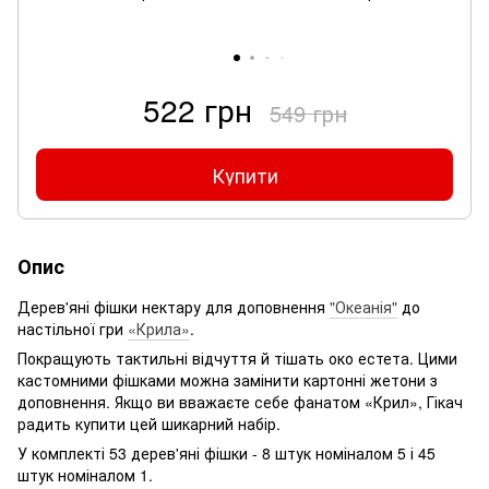
522 грн
549 грн
Купити
Опис
Дерев'яні фішки нектару для доповнення
"Океанія"
до
настільної гри
«Крила»
.
Покращують тактильні відчуття й тішать око естета. Цими
кастомними фішками можна замінити картонні жетони з
доповнення. Якщо ви вважаєте себе фанатом «Крил», Гікач
радить купити цей шикарний набір.
У комплекті 53 дерев'яні фішки - 8 штук номіналом 5 і 45
штук номіналом 1.