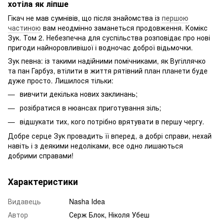
хотіла як ліпше
Гікач не мав сумнівів, що після знайомства із
першою
частиною
вам неодмінно заманеться продовження. Комікс
Зук. Том 2. Небезпечна для суспільства розповідає про нові
пригоди найноровливішої і водночас доброї відьмочки.
Зук певна: із такими надійними помічниками, як Вугіллячко
та пан Гарбуз, втілити в життя рятівний план планети буде
дуже просто. Лишилося тільки:
вивчити декілька нових заклинань;
розібратися в нюансах приготування зіль;
відшукати тих, кого потрібно врятувати в першу чергу.
Добре серце Зук провадить її вперед, а добрі справи, нехай
навіть і з деякими недоліками, все одно лишаються
добрими справами!
Характеристики
Видавець
Nasha Idea
Автор
Серж Блок, Ніколя Убеш