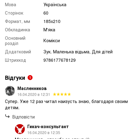
Мова
Українська
Сторінок
60
Формат, мм
185x210
Обкладинка
М'яка
Основний
Комікси
розділ
Додатковий
Зук. Маленька відьма, Для дітей
Штрихкод
9786177678129
Відгуки
1
Масленников
16.04.2020 в 12:31
Супер. Уже 12 раз читал наизусть знаю, благодаря своим
детям.
Відповісти
Гикач-консультант
16.04.2020 в 12:35