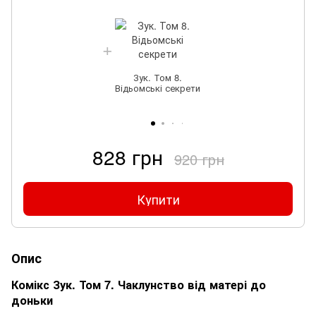
Зук. Том 8.
Відьомські секрети
828 грн
920 грн
Купити
Опис
Комікс Зук. Том 7. Чаклунство від матері до
доньки