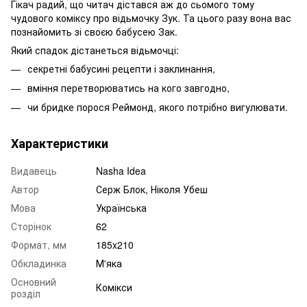
Гікач радий, що читач дістався аж до сьомого тому
чудового коміксу про відьмочку Зук. Та цього разу вона вас
познайомить зі своєю бабусею Зак.
Який спадок дістанеться відьмочці:
секретні бабусині рецепти і заклинання,
вміння перетворюватись на кого завгодно,
чи бридке порося Реймонд, якого потрібно вигулювати.
Характеристики
Видавець
Nasha Idea
Автор
Серж Блок, Ніколя Убеш
Мова
Українська
Сторінок
62
Формат, мм
185x210
Обкладинка
М'яка
Основний
Комікси
розділ