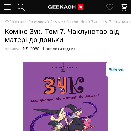
Каталог
Комікси
Комікси Nasha Idea
Зук. Том 7. Чаклунс
Комікс Зук. Том 7. Чаклунство від
матері до доньки
Артикул:
NSID082
Написати відгук