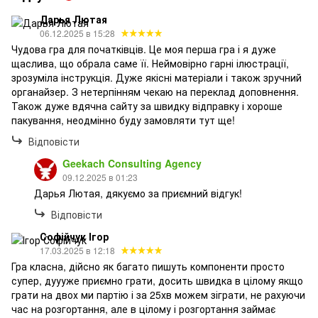
Дарья Лютая
06.12.2025 в 15:28
Чудова гра для початківців. Це моя перша гра і я дуже
щаслива, що обрала саме її. Неймовірно гарні ілюстрації,
зрозуміла інструкція. Дуже якісні матеріали і також зручний
органайзер. З нетерпінням чекаю на переклад доповнення.
Також дуже вдячна сайту за швидку відправку і хороше
пакування, неодмінно буду замовляти тут ще!
Відповісти
Geekach Consulting Agency
09.12.2025 в 01:23
Дарья Лютая, дякуємо за приємний відгук!
Відповісти
Софійчук Ігор
17.03.2025 в 12:18
Гра класна, дійсно як багато пишуть компоненти просто
супер, дуууже приємно грати, досить швидка в цілому якщо
грати на двох ми партію і за 25хв можем зіграти, не рахуючи
час на розгортання, але в цілому і розгортання займає