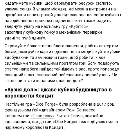
кидатимете кубики, щоб отримувати ресурси (золото,
уламки сонця й уламки місяця), які можна витрачати на
придбання нових граней для вдосконалення своїх кубиків і
на здійснення героїчних подвигів. Гікач також радить
звернути увагу на настільну гру
«Кубітос»
–
захопливу кубикову гонку з механіками перевірки
удачі та пулбілдинґу.
Отримуйте божественні благословення, робіть пожертви
богам, розігруйте карти підсилення та модифікуйте кубики,
здобуваючи та замінюючи грані, щоб робити їх все
сильнішими та сильнішими протягом гри! Боги подарують
статус напівбога найдостойнішому з вас, проте попереду
складний шлях, сповнений небезпечних випробувань. Чи
готові ви стати ковалями власної долі?
«Кузня долі»: цікаве кубикобудівництво в
королівстві Ксидит
Настільна гра «Dice Forge» була розроблена в 2017 році
французьким ґеймдизайнером Режі Боннессе,
творцем гри
«Пори року»
. Читачі Гікача, звичайно,
здогадалися, що дії гри «Dice Forge» теж відбуваються в
чарівному королівстві Ксидит.