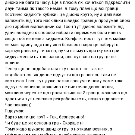
дійсно не багато часу. Ще з плюсів які хочеться підкреслити
даун тайма як такого немає, в тому плані що всі гравці
постійно кидають кубики і це дійсно круто, ну а далі вже
залежить від того наскільки швидко гравець продумав свою
дію і зробив відповідний хід. І хоч тут дійсно залежить від
удачі всеодно є способи набрати переможні бали навіть
якщо тобі не везе з кидками. Конфліктності тут теж майже
не має, єдину підставу як в більшості євро це заберуть
картку/грань яку ти хотів, ну чи візьмуть кратку яка при
кидку зменшить твої запаси, але суттєво на гру це не
вплине.
Тепер що не подобається і тут навіть не так не
подобається, як дивне відчуття що грі чогось таки не
вистачає. І ось тут дуже важко зрозуміти чому саме таке
відчуття виникає, можливо не вистачає доповнення,
можливо через те що грали тільки на 2 гравці, можливо що
здається тут невелика реіграбельність, важко відповісти.
Час покаже))
Підсумок:
Варто мати цю гру? - Так, безперечно!
Чи буде це як основна гра - Скоріше ні.
Тому якщо шукаєте швидку гру, з нотками везіння, з
мінімальним даунтаймом, з неймовірно цікавими