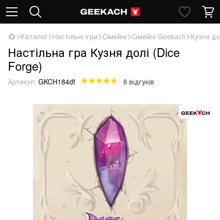
Каталог
Настільні ігри
Сімейні
Сімейні Geekach
Кузня до
Настільна гра Кузня долі (Dice
Forge)
Артикул:
GKCH184df
8 відгуків