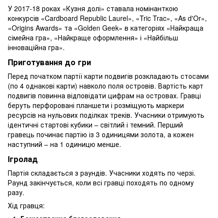
У 2017-18 роках «Кузня долі» ставала номінанткою
конкурсів «Cardboard Republic Laurel», «Tric Trac», «As d'Or»,
«Origins Awards» та «Golden Geek» в категоріях «Найкраща
сімейна гра», «Найкраще оформлення» і «Найбільш
інноваційна гра».
Приготування до гри
Перед початком партії карти подвигів розкладають стосами
(по 4 однакові карти) навколо поля островів. Вартість карт
подвигів повинна відповідати цифрам на островах. Гравці
беруть перфоровані планшети і розміщують маркери
ресурсів на нульових поділках треків. Учасники отримують
ідентичні стартові кубики – світлий і темний. Перший
гравець починає партію із 3 одиницями золота, а кожен
наступний – на 1 одиницю менше.
Ігролад
Партія складається з раундів. Учасники ходять по черзі.
Раунд закінчується, коли всі гравці походять по одному
разу.
Хід гравця: