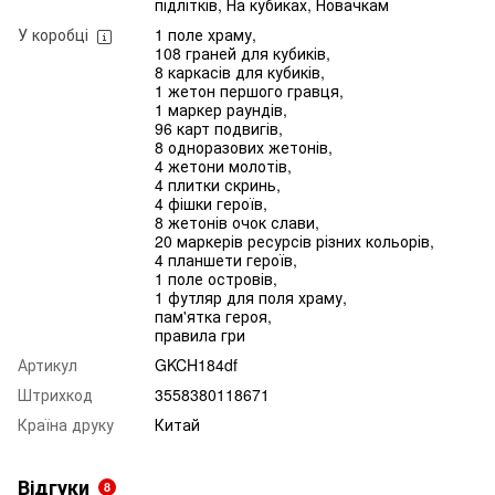
підлітків, На кубиках, Новачкам
У коробці
1 поле храму,
108 граней для кубиків,
8 каркасів для кубиків,
1 жетон першого гравця,
1 маркер раундів,
96 карт подвигів,
8 одноразових жетонів,
4 жетони молотів,
4 плитки скринь,
4 фішки героїв,
8 жетонів очок слави,
20 маркерів ресурсів різних кольорів,
4 планшети героїв,
1 поле островів,
1 футляр для поля храму,
пам'ятка героя,
правила гри
Артикул
GKCH184df
Штрихкод
3558380118671
Країна друку
Китай
Відгуки
8