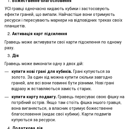
Божественне благословення
УСІ гравці одночасно кидають кубики і застосовують
ефекти граней, що випали. Найчастіше вони отримують
ресурси і пересувають маркери на відповідних треках своїх
планшетів.
Активація карт підсилення
Гравець може активувати свої карти підсилення по одному
разу.
Дія
Гравець може виконати одну з двох дій:
купити нові грані для кубиків.
Грані купуються за
золото. За один хід можна купити скільки завгодно
граней, але всі вони повинні бути різними. Нові грані
відразу ж вставляються замість старих.
купити карту подвигу.
Гравець пересуває свою фішку на
потрібний острів. Якщо там стоїть фішка іншого гравця,
вона виганяється, а власник отримує божественне
благословення (кидає свої кубики). Карти подвигів
купуються за ресурси.
Додаткова дія