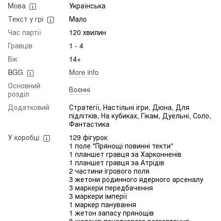
Мова
Українська
Текст у грі
Мало
Час партії
120 хвилин
Гравців
1 - 4
Вік
14+
BGG
More info
Основний
Воєнні
розділ
Додатковий
Стратегії, Настільні ігри, Дюна, Для
підлітків, На кубиках, Гікам, Дуельні, Соло,
Фантастика
У коробці
129 фігурок
1 поле "Прянощі повинні текти"
1 планшет гравця за Харконненів
1 планшет гравця за Атрідів
2 частини ігрового поля
3 жетони родинного ядерного арсеналу
3 маркери передбачення
3 маркери імперії
1 маркер панування
1 жетон запасу прянощів