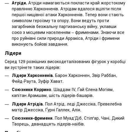
Атріди.
Атріди намагаються покласти край жорстокому
правлінню Харконненів. Атрідам вдалося вціліти після
першої нищівної атаки Харконненів. Тепер вони стають
символом героїзму та опору. Вони ведуть проти
загарбників безжальну партизанську війну, уклавши
союз з місцевим населенням – фрименами. Знаючи все
про руйнівні сили природи Арракіса, Атріди і фримени
виконують бойові завдання.
Лідери
Серед 129 розкішних високодеталізованих фігурок у коробці
ви зустрінете таких лідерів:
Лідери Харконненів
. Барон Харконнен, Звір Раббан,
Фейд-Раута, Зуфір Хават.
Союзники Коррино
. Шаддам IV, Ґай Єлена Могіям,
капітан Арамшам, шість лідерів-башарів.
Лідери Атрідів
. Пол Атрід, леді Джессіка, Превелебна
матір Джессіка, Ґурні Галлек, Алія.
Союзники-фримени
. Пол Муад'Діб, Стілґар, Чані, Дикий
Творець, дванадцять лідерів-наїбів.