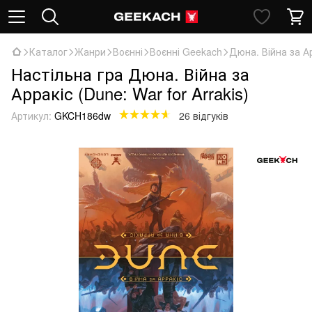
Каталог
Жанри
Воєнні
Воєнні Geekach
Дюна. Війна за Ар
Настільна гра Дюна. Війна за
Арракіс (Dune: War for Arrakis)
Артикул:
GKCH186dw
26 відгуків