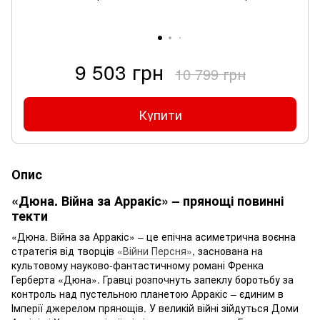
9 503 грн
10 799 грн
Купити
Опис
«Дюна. Війна за Арракіс» – прянощі повинні
текти
«Дюна. Війна за Арракіс» – це епічна асиметрична воєнна
стратегія від творців
«Війни Персня»
, заснована на
культовому науково-фантастичному романі Френка
Герберта «Дюна». Гравці розпочнуть запеклу боротьбу за
контроль над пустельною планетою Арракіс – єдиним в
Імперії джерелом прянощів. У великій війні зійдуться Доми