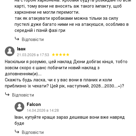
карті, тому вони не вносять аж такого імпакту, щоб
харконени не могли перемогти.
так як атакувати хробаками можна тільки за силу
пустелі дуже багато ними не на атакуєшся, особливо в
середній і пізній фазі гри
Відповісти
Іван
21.03.2026 в 17:53
Наскільки я розумію, цей наклад Дюни добігає кінця, тобто
зовсім скоро є шанс побачити новий наклад з
доповненням(и)...
Скажіть будь ласка, чи є у вас вони в планих и коли
приблизно їх чекати? Цей рік, наступний, 2028...2030...=)?
Відповісти
Falcon
14.04.2026 в 14:28
Іван, купуйте краще зараз дешевше вони вже навряд
буде
Відповісти