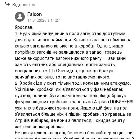
Відповісти
Falcon
14.04.2026 в 14:27
Ярослав,
1. Будь-який вилучений з поля загін стає доступним
для подальшого наймання. Кількість загонів обмежена
їхньою загальною кількістю в коробці. Однак, якщо
потрібних загонів не залишилося в запасі, гравець
може використати загони нижчого рангу — звичайні
замість елітних або спеціальних; елітні замість
спеціальних. (с 11) Очевидно, що якщо бракує
звичайних загонів, то не виставляємо нічого.
2. Хробак іде у скит тільки тоді, коли ми ним атакуємо.
Усі піщані хробаки, які з’являються у фазі небезпек
пустелі, повинні бути розміщені на полі. Якщо бракує
фігурок піщаних хробаків, гравець за Атрідів ПОВИНЕН!!!
узяти їх з будь-якої зони поля. Якщо в цій фазі на полі
з’являється більше ніж 4 піщані хробаки, то гравець за
Атрідів вибирає, де вони з’являться, і скидає решту
жетонів знака хробака.
Не погоджуюсь: взагалі, баланс в базовій версії цієї гри
на стороні харконенів. Хробаки будуть розкидані по всій