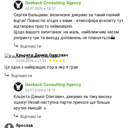
Geekach Consulting Agency
06.07.2026 в 18:12
Сергей Вальцман, величезне дякуємо за такий палкий
відгук! Повністю згодні з вами - атмосфера всесвіту тут
відтворені просто неймовірно.
Щодо вашого запитання: на жаль, найближчим часом
репринту гри та виходу доповнень не планується🏜️
Відповісти
Кльокта Даниїл Олегович
30.06.2026 в 21:33
Це одна з найкращих ігор в яку я грав
Відповісти
Geekach Consulting Agency
03.07.2026 в 18:10
Кльокта Даниїл Олегович, дякуємо за таку високу
оцінку! Нехай наступна партія приносе ще більше
крутих емоцій! ⚔️
Відповісти
Ярослав