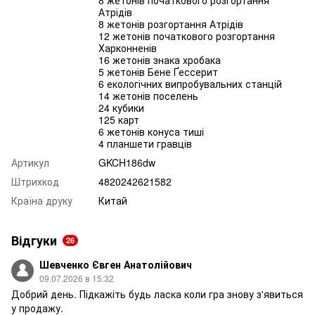
8 жетонів початкового розгортання
Атрідів
8 жетонів розгортання Атрідів
12 жетонів початкового розгортання
Харконненів
16 жетонів знака хробака
5 жетонів Бене Ґессерит
6 екологічних випробувальних станцій
14 жетонів поселень
24 кубики
125 карт
6 жетонів конуса тиші
4 планшети гравців
Артикул
GKCH186dw
Штрихкод
4820242621582
Країна друку
Китай
Відгуки
26
Шевченко Євген Анатолійович
09.07.2026 в 15:32
Добрий день. Підкажіть будь ласка коли гра знову з'явиться
у продажу.