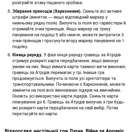
розіграйте атаку піщаного хробака.
Збирання прянощів (Харконнени).
Скиньте всі активні
штрафи (виняток — якщо відповідний маркер у
нижньому рядку поля). Вилучіть із поля всі гарвестери й
отримайте очки прянощів. Якщо маркер на треку
панування на поділці 5 або нижче, можете витратити 3
очки прянощів і просунути вгору маркер панування на 1
поділку.
Кінець раунду.
У фазі кінця раунду гравець за Атрідів
отримує розкриті карти передбачення, якщо виконує
умови на них. Якщо вимоги карти таємної мети виконані,
гравець за Атрідів перемагає у грі. Інакше гра
продовжується. Вилучіть із поля усі орнітоптери та
транспортувальники. Починаючи з Харконненів, можете
замінити на полі всіх іменованих лідерів на звичайних.
Оновіть усі використані карти лідерів. Скиньте карти
планування до 6. Гравець за Атрідів вилучає з гри будь-
які розкриті карти передбачення на свій вибір. Потім
перетасуйте всі карти.
Відеоогляд настільної гри Дюна. Війна за Арракіс