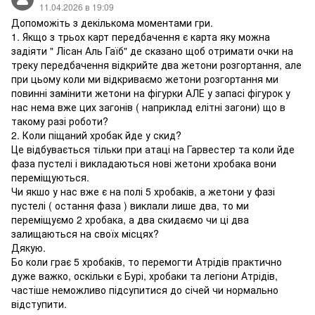
11.04.2026 в 19:09
Допоможіть з декількома моментами гри.
1. Якщо з трьох карт передбачення є карта яку можна
задіяти " Лісан Аль Гаїб" де сказано щоб отримати очки на
треку передбачення відкрийте два жетони розгортання, але
при цьому коли ми відкриваємо жетони розгортання ми
повинні замінити жетони на фігурки АЛЕ у запасі фігурок у
нас нема вже цих загонів ( наприклад елітні загони) що в
такому разі роботи?
2. Коли піщаний хробак йде у скид?
Це відбувається тільки при атаці на Гарвестер та коли йде
фаза пустелі і викладаються нові жетони хробака вони
переміщуються.
Чи якшо у нас вже є на полі 5 хробаків, а жетони у фазі
пустелі ( остання фаза ) виклали лише два, то ми
переміщуємо 2 хробака, а два скидаємо чи ці два
залищаються на своїх місцях?
Дякую.
Бо коли грає 5 хробаків, то перемогти Атрідів практично
дуже важко, оскільки є Бурі, хробаки та легіони Атрідів,
частіше неможливо підсупитися до січей чи нормально
відступити.