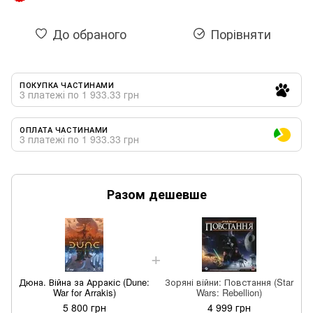
До обраного
Порівняти
ПОКУПКА ЧАСТИНАМИ
3 платежі по 1 933.33 грн
ОПЛАТА ЧАСТИНАМИ
3 платежі по 1 933.33 грн
Разом дешевше
Д
Дюна. Війна за Арракіс (Dune:
Зоряні війни: Повстання (Star
War for Arrakis)
Wars: Rebellion)
5 800 грн
4 999 грн