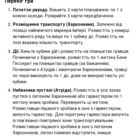
Перебіг гри
Початок раунду.
Візьміть 2 карти планування: по 1 з
кожної колоди. Розкрийте 3 карти передбачення.
Розміщення транспорту (Харконнени).
Залежно від
позиції найнижчого маркера Імперії. Розмістіть у комірці
активного ряду та вище по 1 кубику дії. Розмістіть на
полі вказану кількість транспорту.
Дії.
Киньте кубики дій і розмістіть на планшетах гравців.
Починаючи з Харконненів, розмістіть по 1 жетону Бене
Ґессерит на планшетах гравців (за бажанням).
Починаючи з Атрідів і закінчуючи Харконненами, гравці
по черзі виконують по 1 дії, доки не використають усі
кубики.
Небезпеки пустелі (Атріди).
Розмістіть в усіх зонах
пустелі з легіоном Харконненів або гарвестером по 1
жетону знака хробака. Переверніть ці жетони.
Розмістивши піщаного хробака в зоні з гарвестером,
вилучіть гарвестер. Для порятунку гарвестера вилучіть
із пов’язаної повітряної зони транспортувальник.
Розмістивши піщаного хробака в зоні з легіоном
Харконненів, легіон повинен відступити, інакше