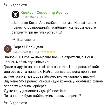
Відповісти
Geekach Consulting Agency
13.07.2026 в 18:14
Шевченко Євген Анатолійович, вітаю! Наразі тираж
повністю розпроданий, і найближчим часом нового
репринту гри не планується 🥲
Відповісти
Сергей Вальцман
03.07.2026 в 21:43
Шановні, ця гра — найкраща воєнна стратегія, в яку я
колись мав змогу шпілитись!
Грали в друзів на протязі всієї п'ятниці. Це справжній кайф
для розуму та навичок. Найголовніше що вона повністю
асиметрична і це додає абсолютно унікального шарму!
Від мене 5/5 зірочок. Рекомендую кожному, особливо фанам
всесвіту Френка Герберта!
Дуже хочу доповнень до цієї настілки.
Питання: чи буде найближчим часом репринт?
Відповісти