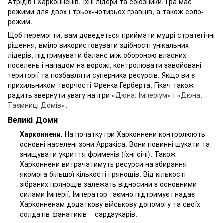
Атрідів і Харконненів, їхні лідери та союзники. Гра має
режими для двох і трьох-чотирьох гравців, а також соло-
режим.
Щоб перемогти, вам доведеться приймати мудрі стратегічні
рішення, вміло використовувати здібності унікальних
лідерів, підтримувати баланс між обороною власних
поселень і нападом на ворожі, контролювати завойовані
території та позбавляти суперника ресурсів. Якщо ви є
прихильником творчості Френка Герберта, Гікач також
радить звернути увагу на ігри
«Дюна: Імперіум»
і
«Дюна.
Таємниці Домів»
.
Великі Доми
Харконнени.
На початку гри Харконнени контролюють
основні населені зони Арракіса. Вони повинні шукати та
знищувати укриття фрименів (їхні січі). Також
Харконнени витрачатимуть ресурси на збирання
якомога більшої кількості прянощів. Від кількості
зібраних прянощів залежать відносини з основними
силами Імперії. Імператор таємно підтримує і надає
Харконненам додаткову військову допомогу та своїх
солдатів-фанатиків – сардаукарів.