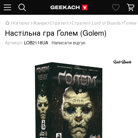
Каталог
Жанри
Стратегії
Стратегії Lord of Boards
Ґолем 
Настільна гра Ґолем (Golem)
Артикул:
LOB2118UA
Написати відгук