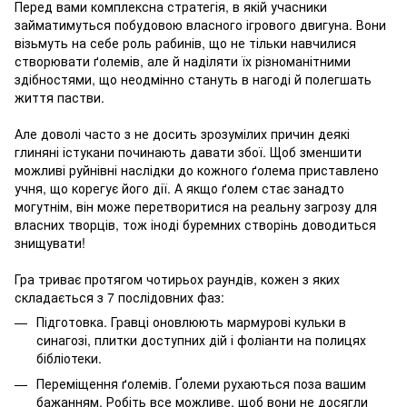
Перед вами комплексна стратегія, в якій учасники
займатимуться побудовою власного ігрового двигуна. Вони
візьмуть на себе роль рабинів, що не тільки навчилися
створювати ґолемів, але й наділяти їх різноманітними
здібностями, що неодмінно стануть в нагоді й полегшать
життя пастви.
Але доволі часто з не досить зрозумілих причин деякі
глиняні істукани починають давати збої. Щоб зменшити
можливі руйнівні наслідки до кожного ґолема приставлено
учня, що корегує його дії. А якщо ґолем стає занадто
могутнім, він може перетворитися на реальну загрозу для
власних творців, тож іноді буремних створінь доводиться
знищувати!
Гра триває протягом чотирьох раундів, кожен з яких
складається з 7 послідовних фаз:
Підготовка. Гравці оновлюють мармурові кульки в
синагозі, плитки доступних дій і фоліанти на полицях
бібліотеки.
Переміщення ґолемів. Ґолеми рухаються поза вашим
бажанням. Робіть все можливе, щоб вони не досягли