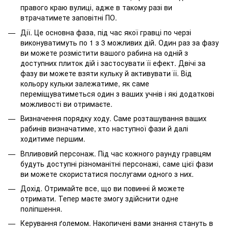
правого краю вулиці, адже в такому разі ви
втрачатимете заповітні ПО.
Дії. Це основна фаза, під час якої гравці по черзі
виконуватимуть по 1 з 3 можливих дій. Один раз за фазу
ви можете розмістити вашого рабина на одній з
доступних плиток дій і застосувати її ефект. Двічі за
фазу ви можете взяти кульку й активувати її. Від
кольору кульки залежатиме, як саме
переміщуватиметься один з ваших учнів і які додаткові
можливості ви отримаєте.
Визначення порядку ходу. Саме розташування ваших
рабинів визначатиме, хто наступної фази й далі
ходитиме першим.
Впливовий персонаж. Під час кожного раунду гравцям
будуть доступні різноманітні персонажі, саме цієї фази
ви можете скористатися послугами одного з них.
Дохід. Отримайте все, що ви повинні й можете
отримати. Тепер маєте змогу здійснити одне
поліпшення.
Керування ґолемом. Накопичені вами знання стануть в