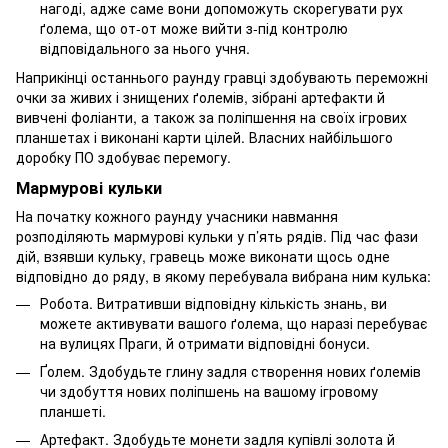
нагоді, адже саме вони допоможуть скорегувати рух
ґолема, що от-от може вийти з-під контролю
відповідального за нього учня.
Наприкінці останнього раунду гравці здобувають переможні
очки за живих і знищених ґолемів, зібрані артефакти й
вивчені фоліанти, а також за поліпшення на своїх ігрових
планшетах і виконані карти цілей. Власних найбільшого
доробку ПО здобуває перемогу.
Мармурові кульки
На початку кожного раунду учасники навмання
розподіляють мармурові кульки у п’ять рядів. Під час фази
дій, взявши кульку, гравець може виконати щось одне
відповідно до ряду, в якому перебувала вибрана ним кулька:
Робота. Витративши відповідну кількість знань, ви
можете активувати вашого ґолема, що наразі перебуває
на вулицях Праги, й отримати відповідні бонуси.
Ґолем. Здобудьте глину задля створення нових ґолемів
чи здобуття нових поліпшень на вашому ігровому
планшеті.
Артефакт. Здобудьте монети задля купівлі золота й