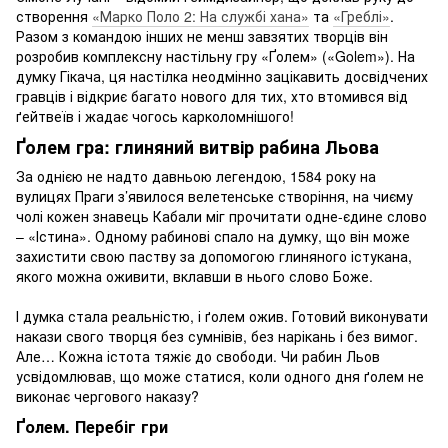
створення
«Марко Поло 2: На службі хана»
та
«Греблі»
.
Разом з командою інших не менш завзятих творців він
розробив комплексну настільну гру «Ґолем» («Golem»). На
думку Гікача, ця настілка неодмінно зацікавить досвідчених
гравців і відкриє багато нового для тих, хто втомився від
ґейтвеїв і жадає чогось карколомнішого!
Ґолем гра: глиняний витвір рабина Льова
За однією не надто давньою легендою, 1584 року на
вулицях Праги з’явилося велетенське створіння, на чиєму
чолі кожен знавець Кабали міг прочитати одне-єдине слово
– «Істина». Одному рабинові спало на думку, що він може
захистити свою паству за допомогою глиняного істукана,
якого можна оживити, вклавши в нього слово Боже.
І думка стала реальністю, і ґолем ожив. Готовий виконувати
накази свого творця без сумнівів, без нарікань і без вимог.
Але… Кожна істота тяжіє до свободи. Чи рабин Льов
усвідомлював, що може статися, коли одного дня ґолем не
виконає чергового наказу?
Ґолем. Перебіг гри