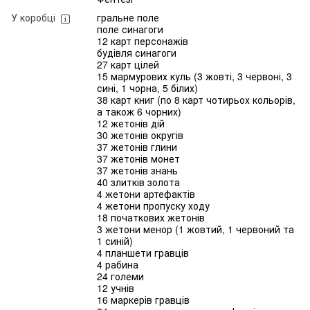
У коробці
гральне поле
поле синагоги
12 карт персонажів
будівля синагоги
27 карт цілей
15 мармурових куль (3 жовті, 3 червоні, 3
сині, 1 чорна, 5 білих)
38 карт книг (по 8 карт чотирьох кольорів,
а також 6 чорних)
12 жетонів дій
30 жетонів округів
37 жетонів глини
37 жетонів монет
37 жетонів знань
40 злитків золота
4 жетони артефактів
4 жетони пропуску ходу
18 початкових жетонів
3 жетони менор (1 жовтий, 1 червоний та
1 синій)
4 планшети гравців
4 рабина
24 големи
12 учнів
16 маркерів гравців