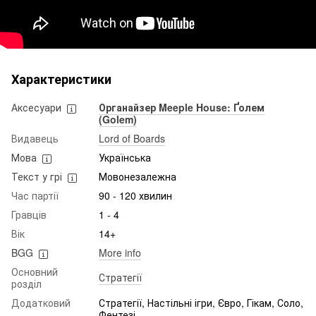
Характеристики
Аксесуари
Органайзер Meeple House: Ґолем
(Golem)
Видавець
Lord of Boards
Мова
Українська
Текст у грі
Мовонезалежна
Час партії
90 - 120 хвилин
Гравців
1 - 4
Вік
14+
BGG
More info
Основний
Стратегії
розділ
Додатковий
Стратегії, Настільні ігри, Євро, Гікам, Соло,
Фентезі