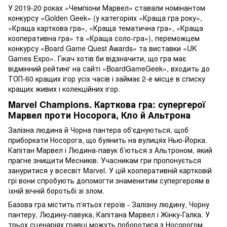
У 2019-20 роках «Чемпіони Марвел» ставали номінантом
конкурсу «Golden Geek» (у категоріях «Краща гра року»,
«Краща карткова гра», «Краща тематична гра», «Краща
кооперативна гра» та «Краща соло-гра»), переможцем
конкурсу «Board Game Quest Awards» та виставки «UK
Games Expo». Гікач хотів би відзначити, що гра має
відмінний рейтинг на сайті «BoardGameGeek», входить до
ТОП-60 кращих ігор усіх часів і займає 2-е місце в списку
кращих живих і колекційних ігор.
Marvel Champions. Карткова гра: супергерої
Марвел проти Носорога, Кло й Альтрона
Залізна людина й Чорна пантера об'єднуються, щоб
приборкати Носорога, що буянить на вулицях Нью-Йорка.
Капітан Марвел і Людина-павук б’ються з Альтроном, який
прагне знищити Месників. Учасникам гри пропонується
зануритися у всесвіт Marvel. У цій кооперативній картковій
грі вони спробують допомогти знаменитим супергероям в
їхній вічній боротьбі зі злом.
Базова гра містить п'ятьох героїв - Залізну людину, Чорну
пантеру, Людину-павука, Капітана Марвел і Жінку-Галка. У
трьох сценаріях гравці можуть поборотися з Носорогом,