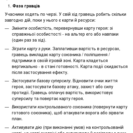
Фаза гравців
Учасники ходять по черзі. У свій хід гравець робить скільки
завгодно дій, поки у нього є карти й ресурси:
Змінити особистість
, перевернувши карту героя: зі
справжньої особистості - на альтер его або навпаки
(один раз за хід).
Зіграти карту з руки
. Заплативши вартість в ресурсах,
гравець викладає карту союзника / поліпшення /
підтримки в своїй ігровій зоні. Карта кладеться
вертикально - в стані готовності. Карта події скидається
після застосування ефекту.
Застосувати базову суперсилу
. Відновити очки життя
героя, застосувати базову атаку, захист або силу
протидії. Гравець оплачує вартість, використовує
суперсилу та повертає карту героя.
Використати контрольованого союзника
(повернути карту
готового союзника), щоб атакувати ворога або зірвати
план.
Активувати дію
(при виконанні умов) на контрольованій
карті, на карті зустрічі або активувати й розіграти з руки