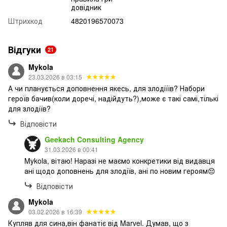
довідник
Штрихкод
4820196570073
Відгуки
21
Mykola
23.03.2026 в 03:15
А чи планується доповнення якесь, для злодіїїв? Набори
героїв бачив(коли доречі, надійдуть?),може є такі самі,тількі
для злодіїв?
Відповісти
Geekach Consulting Agency
31.03.2026 в 00:41
Mykola, вітаю! Наразі не маємо конкретики від видавця
ані щодо доповнень для злодіїв, ані по новим героям😔
Відповісти
Mykola
03.02.2026 в 16:39
Купляв для сина,він фанатіє від Marvel. Думав, що з