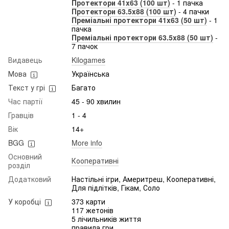
Протектори 41x63 (100 шт)
- 1 пачка
Протектори 63.5x88 (100 шт)
- 4 пачки
Преміальні протектори 41x63 (50 шт)
- 1
пачка
Преміальні протектори 63.5x88 (50 шт)
-
7 пачок
Видавець
Kilogames
Мова
Українська
Текст у грі
Багато
Час партії
45 - 90 хвилин
Гравців
1 - 4
Вік
14+
BGG
More info
Основний
Кооперативні
розділ
Додатковий
Настільні ігри, Америтреш, Кооперативні,
Для підлітків, Гікам, Соло
У коробці
373 карти
117 жетонів
5 лічильників життя
правила гри