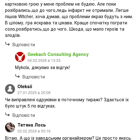
картковою грою у мене проблем не будею. Але поки
розібрались,що до чого,ледь інфаркт не отримали. Легше
пішов Witcher, хоча думав, що проблеми якраз будуть з ним.
В цілому, гра яскрава та цікава. Краще спочатку пограти
соло,розібратись,що до чого. Шкода, що мало героїв та
злодіїв.
Відповісти
Geekach Consulting Agency
04.02.2026 в 13:33
Mykola, дякуємо за відгук!
Відповісти
Oleksii
27.01.2025 в 20:06
Чи виправлені одруківки в поточному тиражі? Здається їх
було штук 5 по відгуках.
Відповісти
Тетяна Лось
02.02.2024 в 00:16
Вітаю. А що із заводським органайзером? Це просто якесь