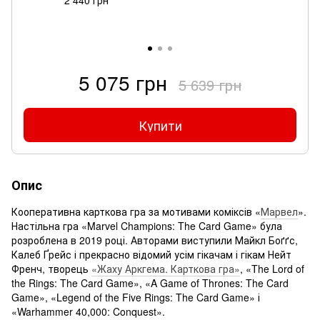
5 075 грн
5 639 грн
Купити
Опис
Кооперативна карткова гра за мотивами коміксів «
Марвел
».
Настільна гра «Marvel Champions: The Card Game» була
розроблена в 2019 році. Авторами виступили Майкл Боґґс,
Калеб Ґрейс і прекрасно відомий усім гікачам і гікам Нейт
Френч, творець
«Жаху Аркгема. Карткова гра»
, «The Lord of
the Rings: The Card Game», «A Game of Thrones: The Card
Game», «Legend of the Five Rings: The Card Game» і
«Warhammer 40,000: Conquest».