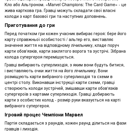
Кло або Альтроном. «Marvel Champions: The Card Game» - це
жива карткова гра. Гравці можуть складати свої власні
колоди з карт базової гри та наступних доповнень.
Приготування до гри
Перед початком гри кожен учасник вибирає героя: бере його
карту справжньої особистості / альтер его, виставляє
значення життя на відповідному лічильнику, кладе поруч
карти обов'язків, карти заклятого ворога та зустрічі. Зібрана
колода супергероя перемішується.
Гравці вибирають суперлиходія, з яким вони будуть битися,
і виставляють очки життя на його лічильнику. Вони
розміщують карти вибраного суперлиходія та схеми в
центрі столу. Виконавши інструкції карти схеми, гравці
створюють колоди зустрічей, змішавши карти обов'язків
супергероїв з картами суперлиходія. Гравці добирають
карти з особистих колод - розмір руки вказується на карті
вибраного супергероя.
Ігровий процес Чемпіони Марвел
Партія складається з раундів, кожен раунд ділиться на фази
гравців і лиходія.