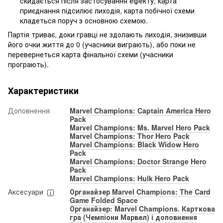
скидається після застосування ефекту, карта
приєднання підсилює лиходія, карта побічної схеми
кладеться поруч з основною схемою.
Партія триває, доки гравці не здолають лиходія, знизивши
його очки життя до 0 (учасники виграють), або поки не
перевернеться карта фінальної схеми (учасники
програють).
Характеристики
Доповнення
Marvel Champions: Captain America Hero
Pack
Marvel Champions: Ms. Marvel Hero Pack
Marvel Champions: Thor Hero Pack
Marvel Champions: Black Widow Hero
Pack
Marvel Champions: Doctor Strange Hero
Pack
Marvel Champions: Hulk Hero Pack
Аксесуари
Органайзер Marvel Champions: The Card
Game Folded Space
Органайзер: Marvel Champions. Карткова
гра (Чемпіони Марвел) і доповнення