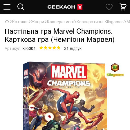
Каталог
Жанри
Кооперативні
Кооперативні Kilogames
M
Настільна гра Marvel Champions.
Карткова гра (Чемпіони Марвел)
Артикул:
kilo004
21 відгук