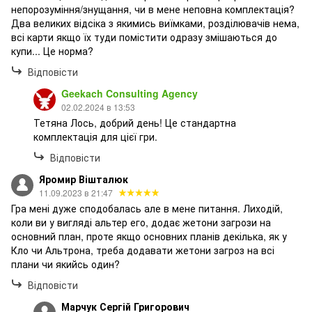
непорозуміння/знущання, чи в мене неповна комплектація?
Два великих відсіка з якимись виїмками, розділювачів нема,
всі карти якщо їх туди помістити одразу змішаються до
купи... Це норма?
Відповісти
Geekach Consulting Agency
02.02.2024 в 13:53
Тетяна Лось, добрий день! Це стандартна
комплектація для цієї гри.
Відповісти
Яромир Вішталюк
11.09.2023 в 21:47
Гра мені дуже сподобалась але в мене питання. Лиходій,
коли ви у вигляді альтер его, додає жетони загрози на
основний план, проте якщо основних планів декілька, як у
Кло чи Альтрона, треба додавати жетони загроз на всі
плани чи якийсь один?
Відповісти
Марчук Сергій Григорович