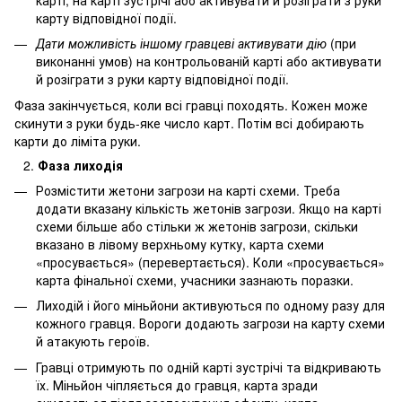
карту відповідної події.
Дати можливість іншому гравцеві активувати дію
(при
виконанні умов) на контрольованій карті або активувати
й розіграти з руки карту відповідної події.
Фаза закінчується, коли всі гравці походять. Кожен може
скинути з руки будь-яке число карт. Потім всі добирають
карти до ліміта руки.
Фаза лиходія
Розмістити жетони загрози на карті схеми. Треба
додати вказану кількість жетонів загрози. Якщо на карті
схеми більше або стільки ж жетонів загрози, скільки
вказано в лівому верхньому кутку, карта схеми
«просувається» (перевертається). Коли «просувається»
карта фінальної схеми, учасники зазнають поразки.
Лиходій і його міньйони активуються по одному разу для
кожного гравця. Вороги додають загрози на карту схеми
й атакують героїв.
Гравці отримують по одній карті зустрічі та відкривають
їх. Міньйон чіпляється до гравця, карта зради