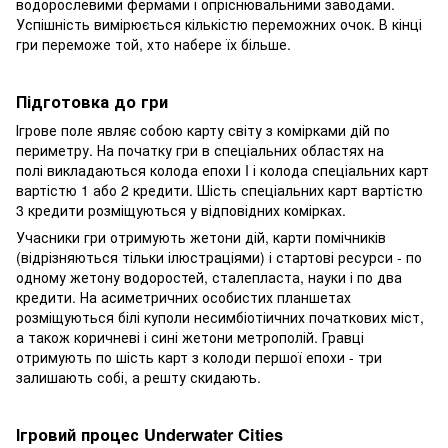
водорослевими фермами і опріснювальними заводами.
Успішність вимірюється кількістю переможних очок. В кінці
гри переможе той, хто набере їх більше.
Підготовка до гри
Ігрове поле являє собою карту світу з комірками дій по
периметру. На початку гри в спеціальних областях на
полі викладаються колода епохи I і колода спеціальних карт
вартістю 1 або 2 кредити. Шість спеціальних карт вартістю
3 кредити розміщуються у відповідних комірках.
Учасники гри отримують жетони дій, карти помічників
(відрізняються тільки ілюстраціями) і стартові ресурси - по
одному жетону водоростей, сталепласта, науки і по два
кредити. На асиметричних особистих планшетах
розміщуються білі куполи несимбіотіичних початкових міст,
а також коричневі і сині жетони метрополій. Гравці
отримують по шість карт з колоди першої епохи - три
залишають собі, а решту скидають.
Ігровий процес Underwater Cities