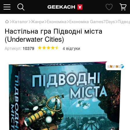
Каталог
Жанри
Економіка
Економіка Games7Days
Підвод
Настільна гра Підводні міста
(Underwater Cities)
Артикул:
10379
4 відгуки