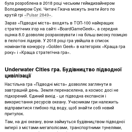
була розроблена в 2018 році чеським геймдизайнером
Володимиром Сухі. Читачі Гікача можуть знати його по
крутій грі
«Pulsar 2849»
.
Зараз «Підводні міста» входять в ТОП-100 найкращих
стратегічних ігор на сайті «BoardGameGeek», а середня
оцінка 8.0 дозволяє розраховувати і на більш високу позицію
в пелотоні лідерів. У 2018 році гра увійшла в список
номінантів конкурсу «Golden Geek» в категоріях «Краща гра
року» і «Краща стратегічна гра».
Underwater Cities гра. Будівництво підводної
цивілізації
Настільна гра «Підводні міста» дозволяє заглянути в
завтрашній день. Земля перенаселена, а космос досі не
підкорений. Єдиний вихід - це підводна експансія і
використання ресурсів океану. Учасникам гри належить
відправитися глибоко під воду, щоб знайти собі новий
притулок.
Там, на дні океану, вони займуться будівництвом підводної
імперії з містами-мегаполісами, транспортними тунелями,