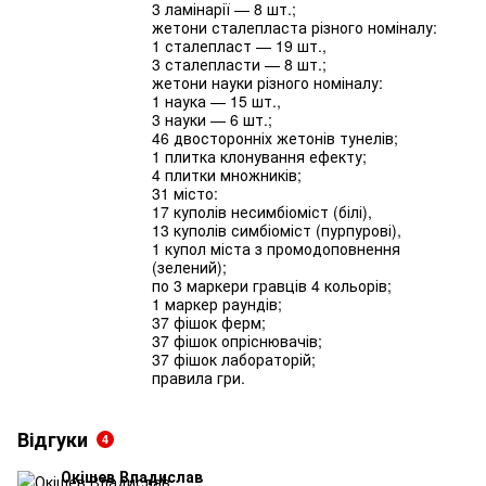
3 ламінарії — 8 шт.;
жетони сталепласта різного номіналу:
1 сталепласт — 19 шт.,
3 сталепласти — 8 шт.;
жетони науки різного номіналу:
1 наука — 15 шт.,
3 науки — 6 шт.;
46 двосторонніх жетонів тунелів;
1 плитка клонування ефекту;
4 плитки множників;
31 місто:
17 куполів несимбіоміст (білі),
13 куполів симбіоміст (пурпурові),
1 купол міста з промодоповнення
(зелений);
по 3 маркери гравців 4 кольорів;
1 маркер раундів;
37 фішок ферм;
37 фішок опріснювачів;
37 фішок лабораторій;
правила гри.
Відгуки
4
Окішев Владислав