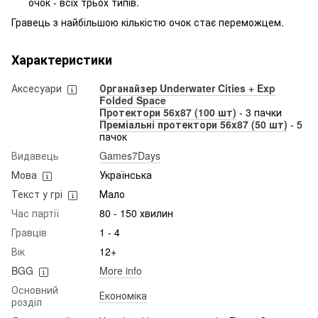
очок - всіх трьох типів.
Гравець з найбільшою кількістю очок стає переможцем.
Характеристики
Аксесуари
Органайзер Underwater Cities + Exp
Folded Space
Протектори 56x87 (100 шт)
- 3 пачки
Преміальні протектори 56x87 (50 шт)
- 5
пачок
Видавець
Games7Days
Мова
Українська
Текст у грі
Мало
Час партії
80 - 150 хвилин
Гравців
1 - 4
Вік
12+
BGG
More info
Основний
Економіка
розділ