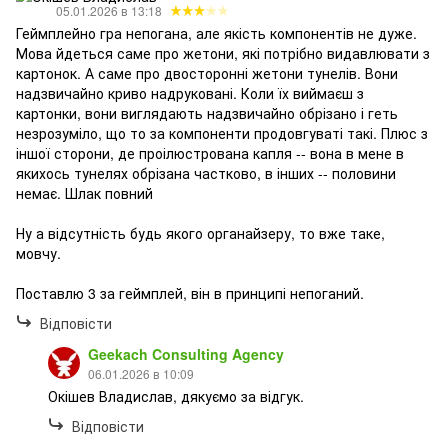
05.01.2026 в 13:18
Геймплейно гра непогана, але якість компонентів не дуже.
Мова йдеться саме про жетони, які потрібно видавлювати з
картонок. А саме про двосторонні жетони тунелів. Вони
надзвичайно криво надруковані. Коли їх виймаєш з
картонки, вони виглядають надзвичайно обрізано і геть
незрозуміло, що то за компоненти продовгуваті такі. Плюс з
іншої сторони, де проілюстрована капля -- вона в мене в
якихось тунелях обрізана частково, в інших -- половини
немає. Шлак повний
Ну а відсутність будь якого органайзеру, то вже таке,
мовчу.
Поставлю 3 за геймплей, він в принципі непоганий.
Відповісти
Geekach Consulting Agency
06.01.2026 в 10:09
Окішев Владислав, дякуємо за відгук.
Відповісти