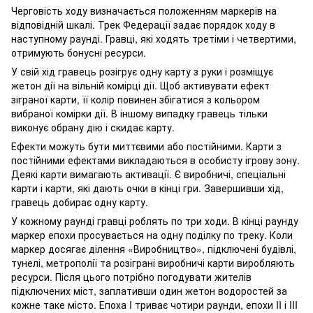
Черговість ходу визначається положенням маркерів на
відповідній шкалі. Трек Федерації задає порядок ходу в
наступному раунді. Гравці, які ходять третіми і четвертими,
отримують бонусні ресурси.
У свій хід гравець розігрує одну карту з руки і розміщує
жетон дії на вільній комірці дії. Щоб активувати ефект
зіграної карти, її колір повинен збігатися з кольором
вибраної комірки дії. В іншому випадку гравець тільки
виконує обрану дію і скидає карту.
Ефекти можуть бути миттєвими або постійними. Карти з
постійними ефектами викладаються в особисту ігрову зону.
Деякі карти вимагають активації. Є виробничі, спеціальні
карти і карти, які дають очки в кінці гри. Завершивши хід,
гравець добирає одну карту.
У кожному раунді гравці роблять по три ходи. В кінці раунду
маркер епохи просувається на одну поділку по треку. Коли
маркер досягає ділення «Виробництво», підключені будівлі,
тунелі, метрополії та розіграні виробничі карти виробляють
ресурси. Після цього потрібно погодувати жителів
підключених міст, заплативши один жетон водоростей за
кожне таке місто. Епоха I триває чотири раунди, епохи II і III