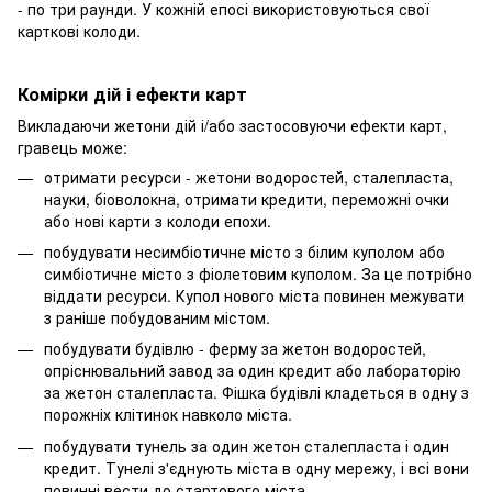
- по три раунди. У кожній епосі використовуються свої
карткові колоди.
Комірки дій і ефекти карт
Викладаючи жетони дій і/або застосовуючи ефекти карт,
гравець може:
отримати ресурси - жетони водоростей, сталепласта,
науки, біоволокна, отримати кредити, переможні очки
або нові карти з колоди епохи.
побудувати несимбіотичне місто з білим куполом або
симбіотичне місто з фіолетовим куполом. За це потрібно
віддати ресурси. Купол нового міста повинен межувати
з раніше побудованим містом.
побудувати будівлю - ферму за жетон водоростей,
опріснювальний завод за один кредит або лабораторію
за жетон сталепласта. Фішка будівлі кладеться в одну з
порожніх клітинок навколо міста.
побудувати тунель за один жетон сталепласта і один
кредит. Тунелі з'єднують міста в одну мережу, і всі вони
повинні вести до стартового міста.