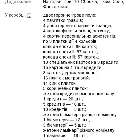
Додатковий
Настільні ігри, 10-13 років, Гікам, Соло,
Фантастика
У коробці
двостороннє ігрове поле;
4 пам‘ятки гравців;
4 двосторонні планшети гравців;
4 картки фінального підрахунку;
4 картки персональних асистентів;
по 3 плитки дії 4 кольорів;
колода епохи І: 66 карток;
колода епохи ІІ: 57 карток;
колода епохи ІІІ: 57 карток;
10 спеціальних карток на 3 кредити;
15 карток на 1 та 2 кредити;
8 карток держзамовлень;
16 плиток метрополій:
11 синіх плиток,
5 коричневих плиток;
жетони кредитів різного номіналу:
1 кредит — 20 шт.,
5 кредитів — 10 шт.,
10 кредитів — 5 шт.;
жетони біоматерії різного номіналу:
1 біоматерія — 12 шт.,
3 біоматерії — 5 шт.;
жетони ламінарії різного номіналу:
1 ламінарія — 19 шт.,