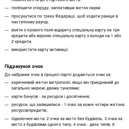
поліпшити споруду, заплативши жетон науки.
просунутися по треку Федерації, щоб ходити раніше в
наступному раунді.
взяти з ігрового поля відкриту спеціальну карту на три
кредити або верхню спеціальну карту з колоди на 1 або
2 кредити.
використати карту активації.
Підрахунок очок
До набраних очок в процесі партії додаються очки за:
коричневий жетон метрополії, якщо він приєднаний до
загальної мережі двома тунелями;
карти бонусів - за ресурси і досягнення;
ресурси, що залишилися - 1 очко за кожні чотири жетона
ресурсів/кредитів;
підключені міста: 2 очка за місто без будівель, 3 очка за
місто з будівлями одного типу, 4 очка - двох типів, 6