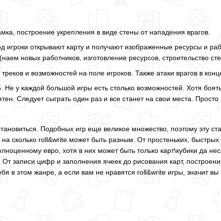
мка, построение укрепления в виде стены от нападения врагов.
од игроки открывают карту и получают изображенные ресурсы и раб
(наем новых работников, изготовление ресурсов, строительство сте
треков и возможностей на поле игроков. Также атаки врагов в конц
5. Не у каждой большой игры есть столько возможностей. Хотя боят
ятен. Следует сыграть один раз и все станет на свои места. Прост
остановиться. Подобных игр еще великое множество, поэтому эту с
на сколько roll&write может быть разным. От простеньких, быстры
лноценному евро, хотя в них может быть только карт\кубики да не
 От записи цифр и заполнения ячеек до рисования карт, построен
бя в этом жанре, а если вам не нравятся roll&write игры, значит в