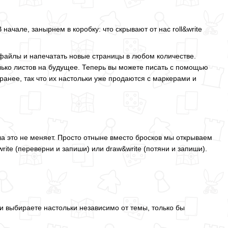
В начале, занырнем в коробку: что скрывают от нас roll&write
ь файлы и напечатать новые страницы в любом количестве.
лько листов на будущее. Теперь вы можете писать с помощью
ранее, так что их настольки уже продаются с маркерами и
ла это не меняет. Просто отныне вместо бросков мы открываем
write (переверни и запиши) или draw&write (потяни и запиши).
и выбираете настольки независимо от темы, только бы