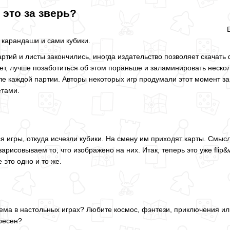
о это за зверь?
 карандаши и сами кубики.
ртий и листы закончились, иногда издательство позволяет скачат
нет, лучше позаботиться об этом пораньше и заламинировать неско
ле каждой партии. Авторы некоторых игр продумали этот момент за
тами.
я игры, откуда исчезли кубики. На смену им приходят карты. Смыс
зарисовываем то, что изображено на них. Итак, теперь это уже flip&
 это одно и то же.
тема в настольных играх? Любите космос, фэнтези, приключения ил
ресен?