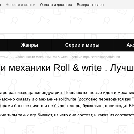
ы
Новости и статьи
Оплата и доставка
Возврат товара
Жанры
Серии и миры
Ак
татьи
Особенности механики Roll & write . Лучшие игры этого направления
 механики Roll & write . Луч
стро развивающаяся индустрия. Появляются новые идеи и механики,
е можно сказать и о механике roll&write (дословно переводится как 
ифрами больше ничего и не было, теперь, буквально, происходит БУМ
ие типы таких игр бывают, из чего они состоят, и какая из соотве