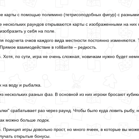
е карты с помощью полимино (тетрисоподобных фигур) с разными
е нескольких раундов открываются карты с изображенными на них 
изобразить у себя на поле.
я подсчета очков каждого вида местности постоянно изменяются. 
Прямое взаимодействие в roll&write – редкость.
5. Хотя, по сути, игра не очень сложная, новичкам нужно будет нем
 на воду и рыбалка.
з нескольких разных фаз. В основной из них игроки бросают кубики
.
лки" срабатывает раз через раунд. Чтобы было куда ловить рыбу, 
как можно больше лодок.
5. Принцип игры довольно прост, но много ячеек, в которые вы може
лучать открытые бонусы.