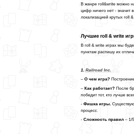
В жанре roll&write можно 
цифр ничего нет - значит 
локализацией крутых roll 
Лучшие roll & write иг
В roll & write играх мы б
пунктам распишу их отличи
1.
Railroad Inc.
–
О чем игра?
Построение
–
Как работает?
После бро
победит тот, кто лучше в
-
Фишка игры.
Существуют
процесс.
-
Сложность правил
– 1/