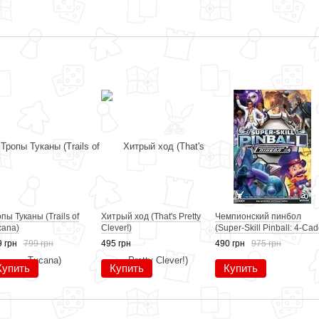
пы Туканы (Trails of
Хитрый ход (That's Pretty
Чемпионский пинбол
cana)
Clever!)
(Super-Skill Pinball: 4-Cad
 грн
799 грн
495 грн
490 грн
975 грн
Купить
Купить
Купить