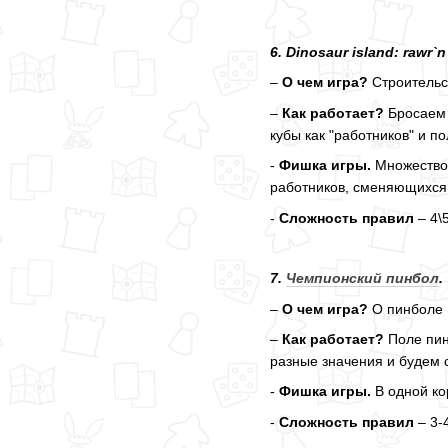
6. Dinosaur island: rawr`n 
–
О чем игра?
Строительс
–
Как работает?
Бросаем 
кубы как "работников" и 
-
Фишка игры.
Множество 
работников, сменяющихся 
-
Сложность правил
– 4\
7.
Чемпионский пинбол
.
–
О чем игра?
О пинболе 
–
Как работает?
Поле пин
разные значения и будем 
-
Фишка игры.
В одной ко
-
Сложность правил
– 3-