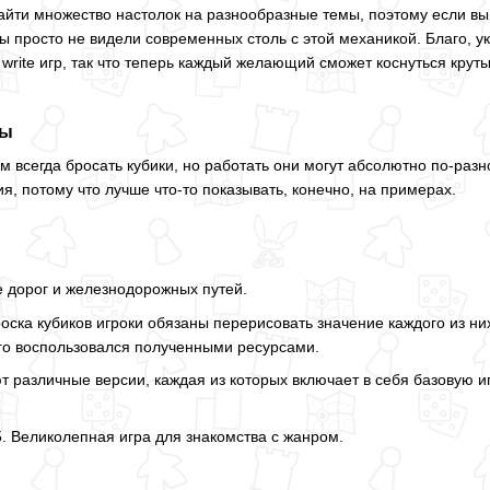
найти множество настолок на разнообразные темы, поэтому если вы 
вы просто не видели современных столь с этой механикой. Благо, 
& write игр, так что теперь каждый желающий сможет коснуться кру
ры
удем всегда бросать кубики, но работать они могут абсолютно по-раз
я, потому что лучше что-то показывать, конечно, на примерах.
 дорог и железнодорожных путей.
ска кубиков игроки обязаны перерисовать значение каждого из них
сего воспользовался полученными ресурсами.
 различные версии, каждая из которых включает в себя базовую и
5. Великолепная игра для знакомства с жанром.