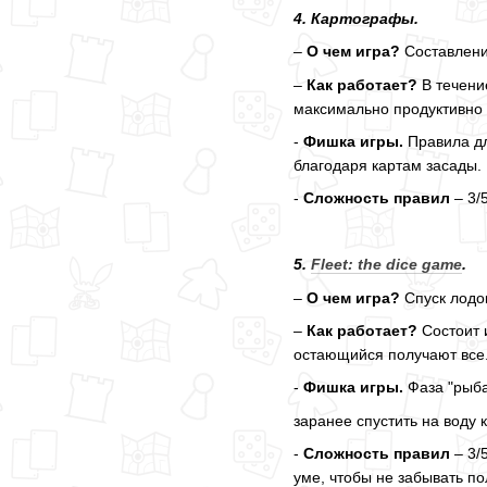
4. Картографы.
–
О чем игра?
Составлени
–
Как работает?
В течени
максимально продуктивно 
-
Фишка игры.
Правила дл
благодаря картам засады. 
-
Сложность правил
– 3/
5.
Fleet: the dice game
.
–
О
чем
игра
?
Спуск лодок
–
Как работает?
Состоит и
остающийся получают все
-
Фишка игры.
Фаза "рыба
заранее спустить на воду 
-
Сложность правил
– 3/
уме, чтобы не забывать по