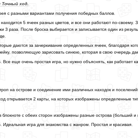
и
Точный
ход
.
рея с разными вариантами получения победных баллов.
находится 5 ячеек разных цветов, и все они работают по-своему. За
ки 3 раза. После броска выбирается и записывается один из резул
де.
торые даются за зачеркивание определенных ячеек, благодаря ко
йку, позволяющую зарисовать синюю, которая в свою очередь дает
5. Все еще очень простая игра, но нужно объяснять, как работает к
троп на острове и соединение ими различных находок и поселений
од открывается 2 карты, на которых изображены определенные ти
в блокноте с обеих сторон изображены разные острова (больший и 
5. Идеальная игра для знакомства с жанром. Простая и красивая.