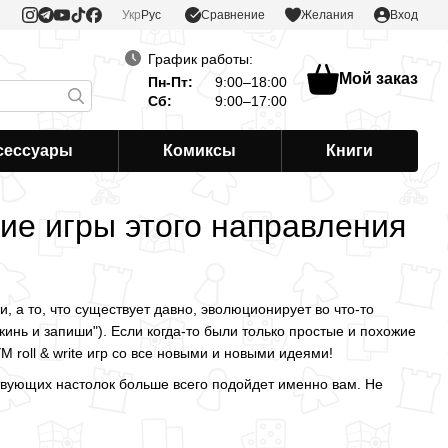
Сравнение
Укр
Рус
Желания
Вход
График работы:
Мой заказ
Пн-Пт:
9:00–18:00
Сб:
9:00–17:00
сессуары
Комиксы
Книги
шие игры этого направления
 а то, что существует давно, эволюционирует во что-то
"кинь и запиши"). Если когда-то были только простые и похожие
 roll & write игр со все новыми и новыми идеями!
тствующих настолок больше всего подойдет именно вам. Не