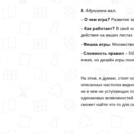
8.
Адрианов вал
.
–
О чем игра?
Развитие за
–
Как работает?
В свой х
действия на ваших листах 
-
Фишка игры.
Множество 
-
Сложность правил
– 5\
ячеек, но дизайн игры пон
На этом, я думаю, стоит 
описанных настолок видно 
ни в чем не уступающих по
одинаковых возможностей.
сможет найти что-то для се