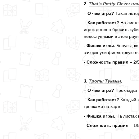
2.
That's Pretty Clever
ил
–
О чем игра?
Такая лоте
–
Как работает?
На листе 
игрок должен бросить куби
недоступными в этом раун
-
Фишка игры.
Бонусы, ко
зачеркнули фиолетовую яче
-
Сложность правил
– 2/
3.
Тропы Туканы
.
–
О чем игра?
Прокладка 
–
Как работает?
Каждый х
тропками на карте.
-
Фишка игры.
На листах 
-
Сложность правил
– 1\