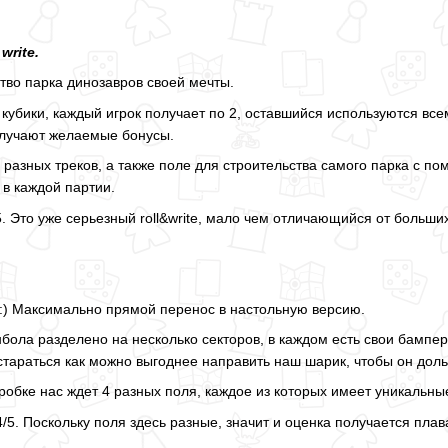
write.
тво парка динозавров своей мечты.
кубики, каждый игрок получает по 2, оставшийся используются все
получают желаемые бонусы.
разных треков, а также поле для строительства самого парка с 
в каждой партии.
5. Это уже серьезный roll&write, мало чем отличающийся от больших
:) Максимально прямой перенос в настольную версию.
бола разделено на несколько секторов, в каждом есть свои бампер
стараться как можно выгоднее направить наш шарик, чтобы он дол
робке нас ждет 4 разных поля, каждое из которых имеет уникальны
4/5. Поскольку поля здесь разные, значит и оценка получается пла