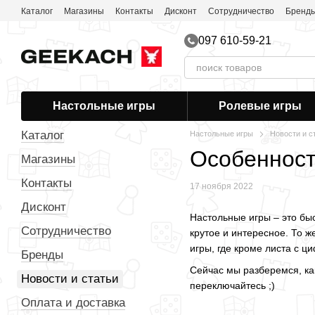
Перейти к основному контенту
Каталог
Магазины
Контакты
Дисконт
Сотрудничество
Бренд
Соглашение пользователя
Публичная оферта
097 610-59-21
Настольные игры
Ролевые игры
Каталог
Настольные игры
Новости и с
Особенности
Магазины
Контакты
17 ноября 2022
Дисконт
Настольные игры – это бы
Сотрудничество
крутое и интересное. То ж
игры, где кроме листа с ц
Бренды
Сейчас мы разберемся, как
Новости и статьи
переключайтесь ;)
Оплата и доставка