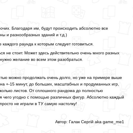
очих. Благодаря им, будут происходить абсолютно все
ны и разнообразных зданий и т.д.)
е каждого раунда к которым следует готовиться.
ься не стоит. Может здесь действительно очень много разных
о нужно желание во всем этом разобраться.
татью можно продолжать очень долго, но уже на примере выше
х на +-15 минут, до больших, масштабных и продуманных игр,
сколько листов. От сплошного рандома до полностью
ия чего угодно с помощью различных фигур. Абсолютно каждый
ы просто не играли в ТУ самую настолку!
Автор: Галак Сергій aka game_me1